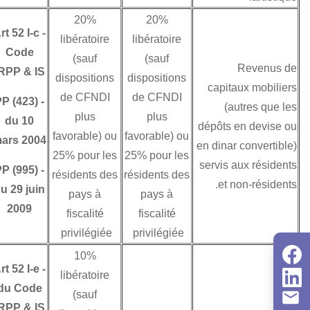
20%
20%
Art 52 I-c
-
libératoire
libératoire
Code
(sauf
(sauf
IRPP & IS
dispositions
dispositions
de CFNDI
de CFNDI
PP (423)
-
plus
plus
du 10
favorable) ou
favorable) ou
mars 2004
25% pour les
25% pour les
PP (995)
-
résidents des
résidents des
du 29 juin
pays à
pays à
2009
fiscalité
fiscalité
privilégiée
privilégiée
10%
Art 52 I-e
-
libératoire
du Code
(sauf
IRPP & IS