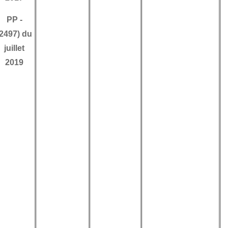
résidentes présente
PP
-
certaines
(2497) du
ambiguïtés
juillet
puisqu’en droit
2019
(contrairement à la
doctrine
administrative), la
possession d’un
immeuble en
Tunisie sans
l’exercice d’une
activité ne confère
pas
systématiquement
le statut
d’établissement