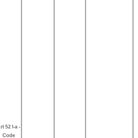
Tunisie, sont
imposables en
Tunisie et ce,
moyennant le dépôt
d’une déclaration
annuelle à cet effet.
(
DGELF(1377) du 2
mai 2017
).
La doctrine
administrative
précise que la
retenue à la source
au taux de 10% sur
les loyers versés à
Art 52 I-a
-
une personne
Code