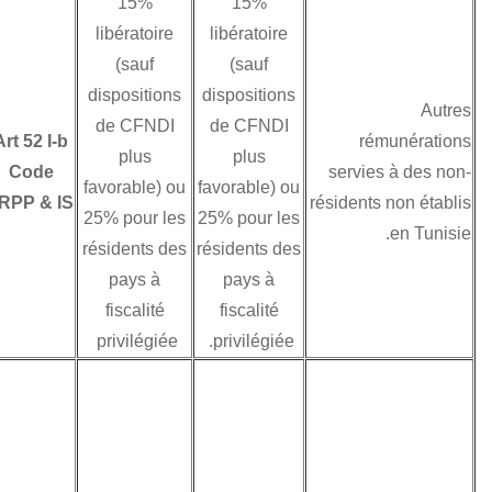
15%
15%
En présence de
libératoire
libératoire
convention de non
(sauf
(sauf
double imposition
dispositions
dispositions
les autres
de CFNDI
de CFNDI
rémunérations ne
Art 52 I-b
plus
plus
sont imposables
Code
favorable) ou
favorable) ou
que lorsque la
IRPP & IS
25% pour les
25% pour les
convention le
résidents des
résidents des
permet (redevances
pays à
pays à
ou rémunérations
fiscalité
fiscalité
techniques)
privilégiée
privilégiée.
En présence d’une
CNDI, ces
rémunérations ne
sont pas