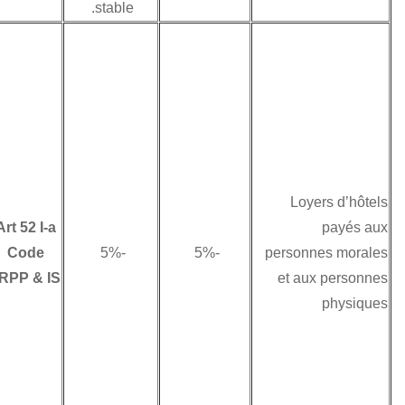
non résidente.
stable.
Les loyers
d’immeubles
rattachés à un
établissement
stable en Tunisie
font partie du
résultat imposable
de cet
Art 52 I-a
établissement et
Code
-5%
-5%
sont passibles de la
IRPP & IS
retenue à la source
au taux de 10% ou
au taux de 5% si
l’immeuble est un
hôtel, sur la base