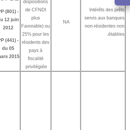
dispositions
de CFNDI
PP (801)
-
plus
du 12 juin
NA
Favorable) ou
2012
25% pour les
PP (441)
-
résidents des
du 05
pays à
mars 2015
fiscalité
privilégiée
Les jetons de
présence sont
passibles en droit
interne d'une
retenue à la source
au taux de 20%.
A l’état actuel des