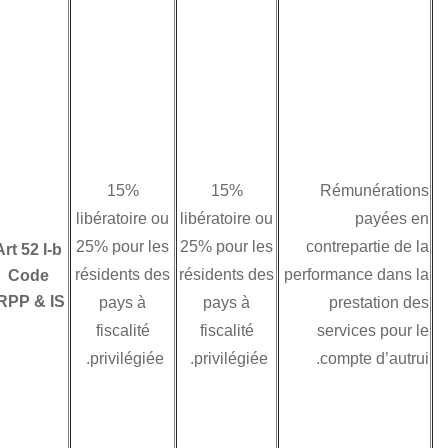
imposables dans
l’Etat de la source
puisqu’elles ne
sont pas
expressément
prévues par la
convention Leur
15%
15%
imposition a lieu
libératoire ou
libératoire ou
exclusivement dans
25% pour les
25% pour les
Art 52 I-b
l’Etat de résidence
résidents des
résidents des
Code
et ce, en
IRPP & IS
pays à
pays à
application de
fiscalité
fiscalité
l’article intitulé «
privilégiée.
privilégiée.
autres revenus »
Exceptionnellement
certaines