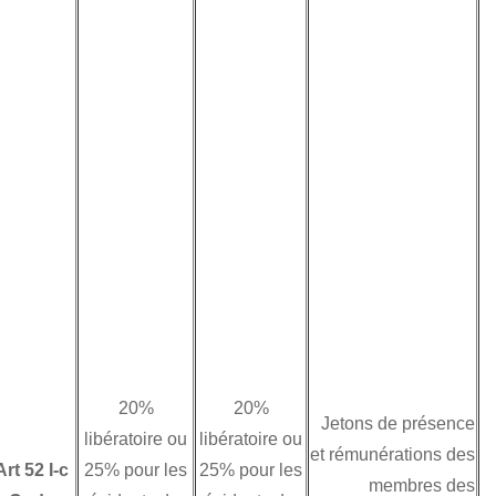
choses toutes les
CNDI signées par
la Tunisie attribuent
le droit d’imposition
au pays de source.
Ainsi, les jetons de
présence versés à
un non-résident,
personne physique
ou morale, sont
passibles d'une
retenue à la source
libératoire au taux
20%
20%
de 20%.
libératoire ou
libératoire ou
Art 52 I-c
25% pour les
25% pour les
II en est de même