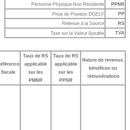
Personne Physique Non 
Prise de Posi
Retenue à
Taxe sur la Val
Taux de RS
Taux de RS
Référence
applicable
applicable
Remarques
fiscale
sur les
sur les
PMNR
PPNR
Les CNDI attribuent
le droit d’imposition
des honoraires
réalisés en dehors
d’un établissement