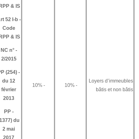
morale non-
IRPP & IS
résidente n'est pas
libératoire puisque
Art 52 I-b
-
ladite personne
Code
morale est
IRPP & IS
considérée comme
NC n°
-
étant établie par le
2/2015
simple fait de la
possession d'un
PP (254)
-
immeuble donné en
du 12
- 10%
- 10%
location en Tunisie.
février
2013
Il est à préciser que
l’imposition des
PP
-
revenus
(1377) du
d’immeubles des
2 mai
personnes non-
2017