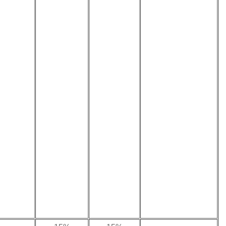
En revanche, les
commissions
réalisées en
Tunisie par des
résidents de la
Roumanie en
dehors d’un
établissement
stable sont
imposables en
Tunisie à un taux
maximum de 4% de
leur montant brut
par voie de retenue
à la source.