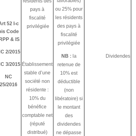
favorables)
résidents des
établissements
ou 25% pour
pays à
stables tunisiens
les résidents
fiscalité
Art 52 I-c
des sociétés
des pays à
privilégiée
bis Code
résidentes dans
fiscalité
IRPP & IS
des pays ayant
privilégiée
conclu une
NC 2/2015
NB :
la
convention de non
NC 3/2015
Établissement
retenue de
double imposition
stable d’une
10% est
avec la Tunisie lui
NC
société non
déductible
25/2016
accordant le droit
résidente :
(non
de prélever un
10% du
libératoire) si
impôt sur les
bénéfice
le montant
bénéfices des
comptable net
des
établissements
(réputé
dividendes
stables présumés
distribué)
ne dépasse
distribués, il s’agit