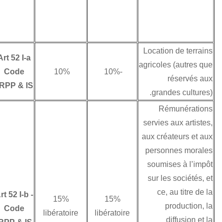
du montant des
loyers TVA
comprise (19%).
Art 52 I-a
Code
10%
-10%
IRPP & IS
Art 52 I-b
-
15%
15%
Code
libératoire
libératoire
Les CNDI signées