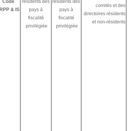
Code
résidents des
résidents des
des rémunérations
IRPP & IS
pays à
pays à
et des primes
fiscalité
fiscalité
payées aux
privilégiée
privilégiée
membres des
conseils, des
directoires et des
comités prévus par
la législation en
vigueur en leur dite
qualité des sociétés
anonymes et des
secrètes en
commandite par
actions, et ce, qu'il
s'agisse de
membres