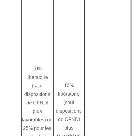
publique ou d’une
entité de cet Etat) la
retenue à la source
de 10% s’applique
aux
a- établissements
stables tunisiens
10%
des sociétés
libératoire
résidentes dans
10%
(sauf
des pays n’ayant
libératoire
dispositions
pas conclu avec la
(sauf
de CFNDI
Tunisie une
dispositions
plus
convention de non
de CFNDI
favorables) ou
double imposition.
plus
25% pour les
b- les