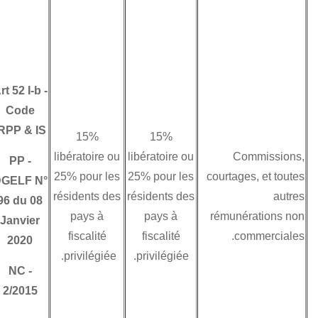
la catégorie des
bénéfices des
entreprises,
lesquels bénéfices
Art 52 I-b
-
ne sont imposables
Code
en Tunisie que
IRPP & IS
dans le cas où ils
15%
15%
sont réalisés par
libératoire ou
libératoire ou
PP
-
l'intermédiaire d'un
25% pour les
25% pour les
DGELF N°
établissement
résidents des
résidents des
96 du 08
stable (dans ce cas
pays à
pays à
Janvier
le taux de la
fiscalité
fiscalité
2020
retenue est 10% et
privilégiée.
privilégiée.
NC
-
non de 15% ou
2/2015
25%).