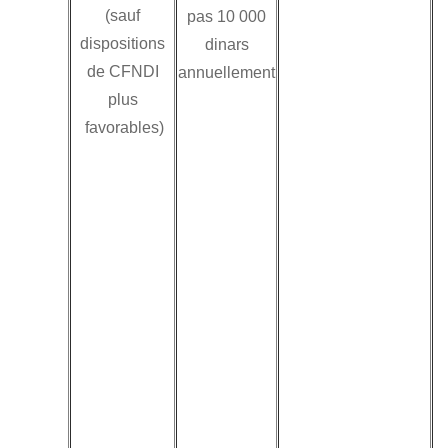
(sauf
pas 10 000
des conventions
dispositions
dinars
signées avec :
de CFNDI
annuellement
l’Autriche / le
plus
canada / le
favorables)
Danemark / les
Etats-unis
d’Amérique / la
France / l’indénosie
/ le Norvège / le
suède / le Sénégal.
Par ailleurs, la loi
permet l’imposition
des bénéfices
distribués à
l’étranger par les