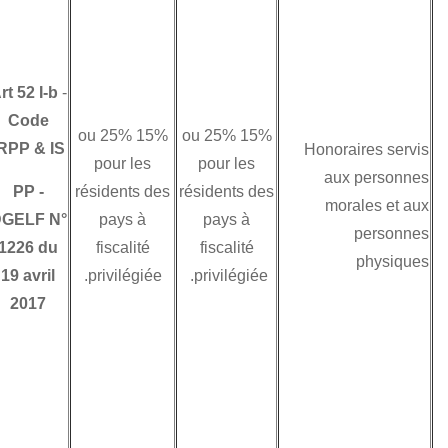
stable
exclusivement à
l’Etat de résidence
Sauf ;
Art 52 I-b
-
Code
-S’ils sont couverts
15% ou 25%
15% ou 25%
IRPP & IS
par la définition du
pour les
pour les
terme redevances
PP
-
résidents des
résidents des
ou de l’expression
DGELF N°
pays à
pays à
rémunérations
1226 du
fiscalité
fiscalité
techniques ; ou
19 avril
privilégiée.
privilégiée.
2017
-S’ils sont perçus
par une personne
physique (en tant
que profession
indépendante) et