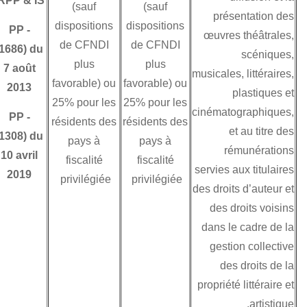
IRPP & IS
(sauf
(sauf
par la Tunisie
dispositions
dispositions
PP
-
attribuent le droit
de CFNDI
de CFNDI
(1686) du
d’imposition de ces
plus
plus
7 août
revenus (sauf
m
favorable) ou
favorable) ou
2013
exonération) au
25% pour les
25% pour les
pays de source
PP
-
résidents des
résidents des
conformément à
(1308) du
pays à
pays à
son droit interne.
10 avril
fiscalité
fiscalité
2019
privilégiée
privilégiée