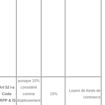
stable, donc un
doute persiste sur
le taux applicable
selon que l’on
considère que le
loyer peut donner
lieu à une retenue à
la source libératoire
(au taux de 15%)
ou non (au taux de
10% déductible ).
Le projet est établi
10% puisque
en Tunisie même
Art 52 I-a
considéré
s’il est la propriété
Code
comme
10%
d’une personne
IRPP & IS
établissement