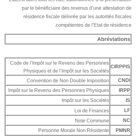
par le bénéficiaire des revenu
résidence fiscale délivrée par 
compétentes de
Code de l’Impôt sur le Revenu des
Physiques et de l’Impôt sur l
Convention de Non Double 
Impôt sur le Revenu des Personnes
Impôt sur l
Loi d
Note
Personne Morale Non 