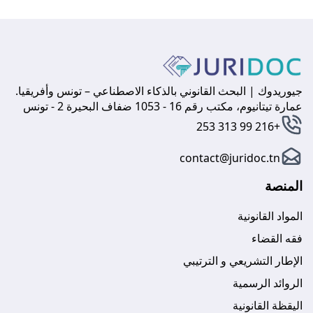
جيوريدوك | البحث القانوني بالذكاء الاصطناعي – تونس وأفريقيا.
عمارة تيتانيوم، مكتب رقم 16 - 1053 ضفاف البحيرة 2 - تونس
+216 99 313 253
contact@juridoc.tn
المنصة
المواد القانونية
فقه القضاء
الإطار التشريعي و الترتيبي
الروائد الرسمية
اليقظة القانونية