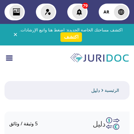
79
AR
اكتشف مساحتك الخاصة الجديدة:
اضغط هنا
واتبع الإرشادات.
✕
اكتشف
دليل
الرئيسية
دليل
5
وثيقة / وثائق