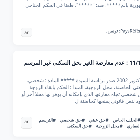
طرف وكيل الجمهورية بالم*****. ضد: "*****". طعنا في الحكم الجناحي
Réfé
Pays:
تونس
,
ar
قرار تعقيبي عدد 17096 بتاريخ 11/10/2002 : عدم معارضة الغير بحق السكنى غير المرسم
قرار تعقيبي مدني عدد 17096 مؤرخ في 11 أكتوبر 2002 صدر برئاسة السيدة ***** المادة : شخصي.
لمفاتيح : سكني الحاضنة، محل الزوجية. المبدأ : الحكم بإبقاء الزوجة
شخصي تجاه مفارقها الذي بإمكانه أن يوفر لها محلا آخر أو
د لنص قانوني يمنحها كحاضنة ل
الخلف الخاص
#حق عيني
#حق شخصي
#الترسيم
ar
لعقاري
#محل الزوجية
#حق السكنى