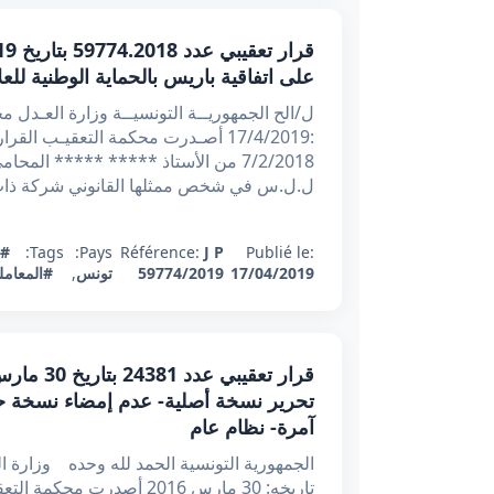
على اتفاقية باريس بالحماية الوطنية للع
:17/4/2019 أصـدرت محكمة التعقيـب ا
7/2/2018 من الأستاذ ***** ***** ال
ل.ل.س في شخص ممثلها القانوني شركة ذات 
Publié le:
J P
Référence:
Pays:
Tags:
#ا
17/04/2019
59774/2019
تونس
,
#المعاملة
تحرير نسخة أصلية- عدم إمضاء نسخة ح
آمرة- نظام عام
تاريخه: 30 مارس 2016 أصدر