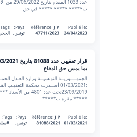
عدد 1033 ا
ب***** ***** ***** في حق
Tags:
Pays:
Référence:
J P
Publié le:
24/04/2023
47711/2023
تونس
,
الحجر
بما يمس حق الدفاع
:01/03/2021 أصــدرت محكمة التعقيـ
23/09/2019تحت عدد 1
***** مقره ب*****
Tags:
Pays:
Référence:
J P
Publié le:
01/03/2021
81088/2021
تونس
,
#سلط