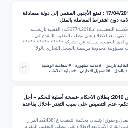
قرار تعقيبي عدد 59774.2018 بتاريخ 17/04/2019 : تمتع الأجنبي المنتمي إلى دولة مصادقة
لامة دون اشتراط المعاملة بالمثل
ل/الح الجمهوريــة التونسيــة وزارة العـدل محكمــة التعقيــب عـ59774.2018ـدد القضية تاريخـــه
لقرار الاتي : بعد الاطلاع على مطلب التعقيب المقدم في
محامي لدى التعقيب. نيـــابة عن : شركة ***** ***** *****
مسؤولية محدودة مرسمة بالسجل التجاري بالولا
تفاقية باريس
#علامة مشهورة
#المعاملة الوطنية
ar
 بالمثل
#التسجيل التحايلي
#حماية العلامات
قرار تعقيبي عدد 24381 بتاريخ 30 مارس 2016: بطلان الاحكام -نسخة أصلية للحكم – أجل
كم- عدم التنصيص على سبب التعذر -اخلال بقاعدة
الجمهورية التونسية الحمد لله وحده وزارة العدل وحقوق الإنسان محكمة التعقيب ع24381دد القرار
ت محكمة التعقيب القرار الآتي: بعد الاطلاع على مطلب التعقيب المقدم