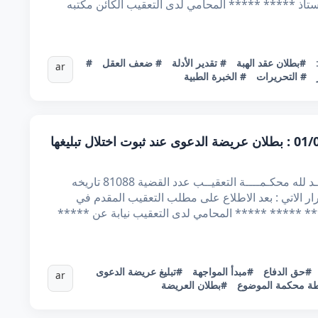
لمقدم بتاريخ 29/06/2022 من الأستاذ ***** ***** المحامي لدى التعقيب الكائن مكتبه
#بطلان عقد الهبة
# تقدير الأدلة
# ضعف العقل
#
ar
# التحريرات
# الخبرة الطبية
قرار تعقيبي عدد 81088 بتاريخ 01/03/2021 : بطلان عريضة الدعوى عند ثبوت اختلال تبليغها
الجمهــــوريــة التونسيــة وزارة العـدل الحمــد لله محكـمــــة التعقيــب عدد القضية 81088 تاريخه
ب القرار الاتي : بعد الاطلاع على مطلب التعقيب المقدم في
480 من الأستاذ ***** ***** ***** المحامي لدى التعقيب نيابة عن *****
#حق الدفاع
#مبدأ المواجهة
#تبليغ عريضة الدعوى
ar
ة محكمة الموضوع
#بطلان العريضة