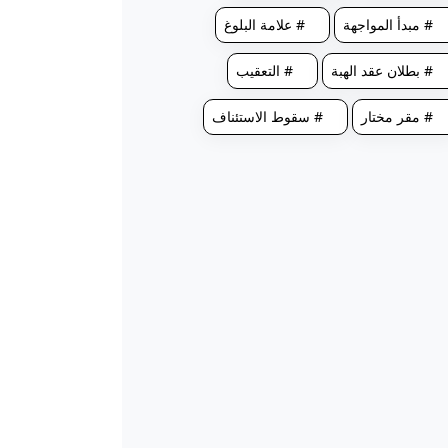
# مبدأ المواجهة
# علامة البلوغ
# بطلان عقد الهبة
# التعقيب
# مقر مختار
# سقوط الاستئناف