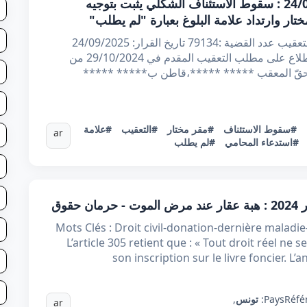
قرار تعقيبي عدد 79134 بتاريخ 24/09/2025 : سقوط الاستئناف الشكلي يثبت بتوجيه
ار وارتداد علامة البلوغ بعبارة "لم يطلب"
الجمهورية التونسية الحمد لله وحده محكمة التعقيب عدد القضية :79134 تاريخ القرار: 24/09/2025
أصدرت محكمة التعقيب القرار الآتي : بعد الاطلاع على مطلب التعقيب المقدم في 29/10/2024 من
 حقّ المعقب ***** *****،قاطن ب***** *****
#سقوط الاستئناف
#مقر مختار
#التعقيب
#علامة
ar
#استدعاء المحامي
#لم يطلب
Mots Clés : Droit civil-donation-dernière maladie-n
L’article 305 retient que : « Tout droit réel ne s
son inscription sur le livre foncier. L
Réfé
Pays:
تونس
,
ar