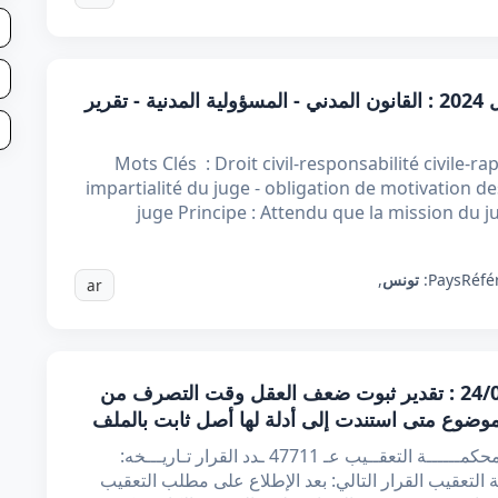
قرار تعقيبي عدد 63929 بتاريخ 15 أفريل 2024 : القانون المدني - المسؤولية المدنية - تقرير
Mots Clés : Droit civil-responsabilité civile-r
impartialité du juge - obligation de motivation d
juge Principe : Attendu que la mission du 
Réfé
Pays:
تونس
,
ar
قرار تعقيبي عدد 47711 بتاريخ 24/04/2023 : تقدير ثبوت ضعف العقل وقت التصرف من
موضوع متى استندت إلى أدلة لها أصل ثابت بالملف
الجمهــوريّة التـونـــسيّة وزارة العـــــــــدل محكمــــــة التعقــيب عـ 47711 ـدد القرار تـاريـــخه:
محكمة التعقيب القرار التالي: بعد الإطلاع على مطلب التعقيب