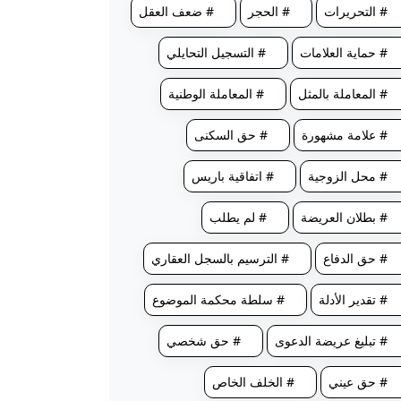
# التحريرات
# الحجر
# ضعف العقل
# حماية العلامات
# التسجيل التحايلي
# المعاملة بالمثل
# المعاملة الوطنية
# علامة مشهورة
# حق السكنى
# محل الزوجية
# اتفاقية باريس
# بطلان العريضة
# لم يطلب
# حق الدفاع
# الترسيم بالسجل العقاري
# تقدير الأدلة
# سلطة محكمة الموضوع
# تبليغ عريضة الدعوى
# حق شخصي
# حق عيني
# الخلف الخاص