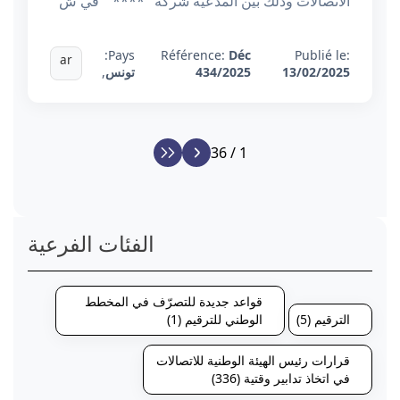
الاتصالات وذلك بين المدعية شركة "**** " في ش
Pays:
Référence:
Déc
Publié le:
ar
13/02/2025
434/2025
تونس
,
1 / 36
الفئات الفرعية
قواعد جديدة للتصرّف في المخطط
الترقيم (5)
الوطني للترقيم (1)
قرارات رئيس الهيئة الوطنية للاتصالات
في اتخاذ تدابير وقتية (336)