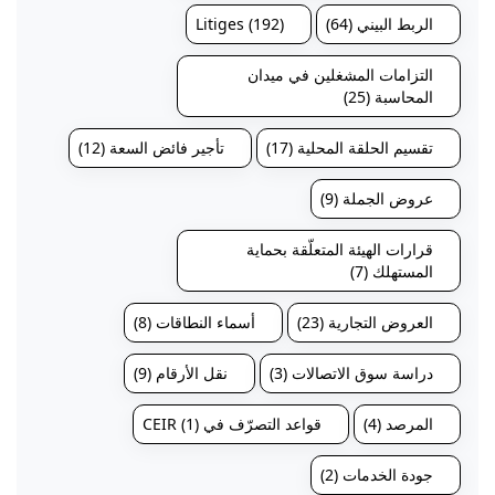
الربط البيني (64)
Litiges (192)
التزامات المشغلين في ميدان
المحاسبة (25)
تقسيم الحلقة المحلية (17)
تأجير فائض السعة (12)
عروض الجملة (9)
قرارات الهيئة المتعلّقة بحماية
المستهلك (7)
العروض التجارية (23)
أسماء النطاقات (8)
دراسة سوق الاتصالات (3)
نقل الأرقام (9)
المرصد (4)
قواعد التصرّف في CEIR (1)
جودة الخدمات (2)