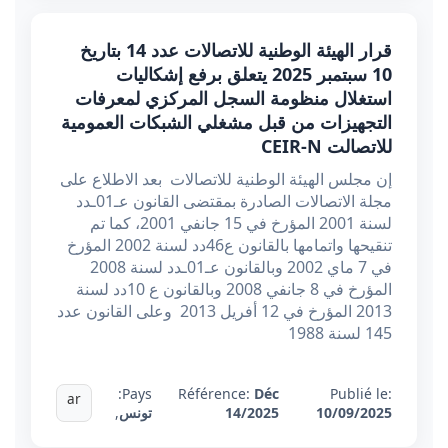
قرار الهيئة الوطنية للاتصالات عدد 14 بتاريخ
10 سبتمبر 2025 يتعلق برفع إشكاليات
استغلال منظومة السجل المركزي لمعرفات
التجهيزات من قبل مشغلي الشبكات العمومية
للاتصالت CEIR-N
إن مجلس الهيئة الوطنية للاتصالات بعد الاطلاع على
مجلة الاتصالات الصادرة بمقتضى القانون عـ01ـدد
لسنة 2001 المؤرخ في 15 جانفي 2001، كما تم
تنقيحها واتمامها بالقانون ع46دد لسنة 2002 المؤرخ
في 7 ماي 2002 وبالقانون عـ01ـدد لسنة 2008
المؤرخ في 8 جانفي 2008 وبالقانون ع 10دد لسنة
2013 المؤرخ في 12 أفريل 2013 وعلى القانون عدد
145 لسنة 1988
Pays:
Référence:
Déc
Publié le:
ar
10/09/2025
14/2025
تونس
,