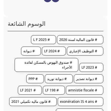
الوسوم الشائعة
# قانون المالية لسنة 2026
# L F 2025
# التوظيف الإجباري
# LF 2024
# ديوانة
# صندوق النهوض بالمسكن لفائدة
# LF 2023
الأجراء
# ديوانة تصدير
# ديوانة توريد
# PPP
# LF 2021
# LF 198
# amnistie fiscale
# exonération IS 4 ans
# قانون مالية تكميلي 2021