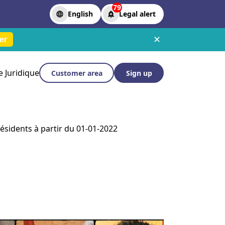
79
English
Legal alert
✕
er
le Juridique
Customer area
Sign up
ésidents à partir du 01-01-2022