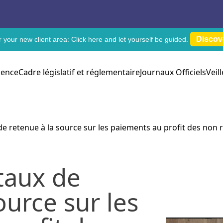
Discov
 your new client area:
Click here
and let yourself be guided.
dence
Cadre législatif et réglementaire
Journaux Officiels
Veil
e retenue à la source sur les paiements au profit des non r
taux de
ource sur les