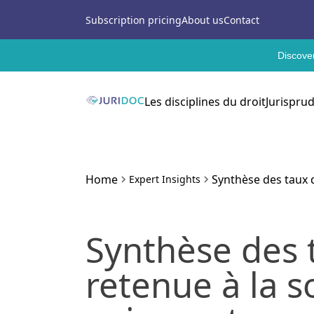
Subscription pricing
About us
Contact
Discover
Les disciplines du droit
Jurispru
Home
Synthèse des taux d
Expert Insights
Synthèse des 
retenue à la s