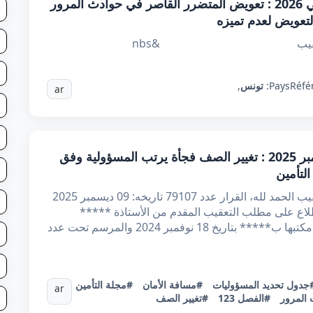
قرار تعقيبي عدد 81036 بتاريخ 27 جانفي 2026 : تعويض المتضرر القاصر في حوادث المرور
لتعويض لعدم تميزه
عدل محكمة التعقيب &nbs
Réfé
Pays:
تونس
,
ar
قرار تعقيبي عدد 79107 بتاريخ 09 ديسمبر 2025 : تغيير الصف فجأة يرتب المسؤولية وفق
لتأمين
الجمهوريّة التّونسية وزارة العدل محكمة التعقيب الحمد لله، القرار عدد 79107 تاريخه: 09 ديسمبر 2025
طلاع على مطلب التعقيب المقدم من الأستاذة *****
***** ***** المحامية لدى التعقيب الكائن مكتبها ب***** بتاريخ 18 نوفمبر 2024 والمرسم تحت عدد
جدول تحديد المسؤوليات
#مسافة الأمان
#مجلة التأمين
ar
المرور
#الفصل 123
#تغيير الصف