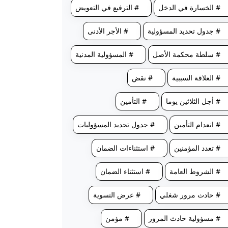
# الخسارة في الدخل
# الترفيع في التعويض
# جدول تحديد المسؤولية
# الأجر الأدنى
# سلطة محكمة الأصل
# المسؤولية المدنية
# العلاقة السببية
# نقض
# أجل الثلاثين يوما
# التأمين
# انعدام التأمين
# جدول تحديد المسؤوليات
# تعدد المؤمنين
# استثناءات الضمان
# الشروط العامة
# استثناء الضمان
# حادث مرور شغلي
# عرض التسوية
# مسؤولية حادث المرور
# مؤمن