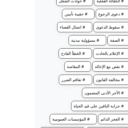
# الكفالة الفعلية
# حوادث الشغل
# دعوى الرجوع
# حقيبة تأمين
# سقوط الدعوى
# اتصال القضاء
# الصفة
# مسؤولية مدنية
# الإعلام بالحادث
# الخطأ الفادح
# نقض مع الإحالة
# المقاصة
# مخالفة القانون
# تفاقم الضرر
# الأجر الأدنى المضمون
# جراية الباقين على قيد الحياة
# العجز الدائم
# المؤسسات العمومية