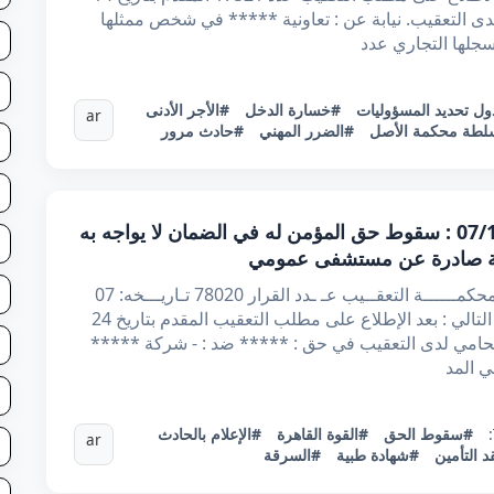
امي لدى التعقيب. نيابة عن : تعاونية ***** في شخص ممثلها
سجلها التجاري عدد
ل تحديد المسؤوليات
#خسارة الدخل
#الأجر الأدنى
ar
طة محكمة الأصل
#الضرر المهني
#حادث مرور
قرار تعقيبي عدد 78020 بتاريخ 07/11/2025 : سقوط حق المؤمن له في الضمان لا يواجه به
طبية صادرة عن مستشفى عمومي
الجمهــوريّة التـونـــسيّة وزارة العـــــــــدل محكمــــــة التعقــيب عـ ـدد القرار 78020 تـاريـــخه: 07
نوفمبر 2025 أصدرت محكمة التعقيب القرار التالي : بعد الإطلاع على مطلب التعقيب المقدم بتاريخ 24
ماة المحامي لدى التعقيب في حق : ***** ضد : - شركة *****
ي المد
#سقوط الحق
#القوة القاهرة
#الإعلام بالحادث
ar
 التأمين
#شهادة طبية
#السرقة