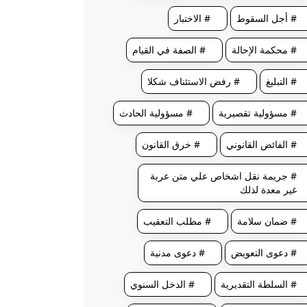
# أجل السقوط
# الاختبار
# محكمة الإحالة
# الصفة في القيام
# التبليغ
# رفض الاستئناف شكلا
# مسؤولية تقصيرية
# مسؤولية الحادث
# الفائض القانوني
# خرق القانون
# جريمة نقل اشخاص علي متن عربة
غير معدة لذلك
# ضمان سلامة
# مطلب التعقيب
# دعوى التعويض
# دعوى مدنية
# السلطة التقديرية
# الدخل السنوي