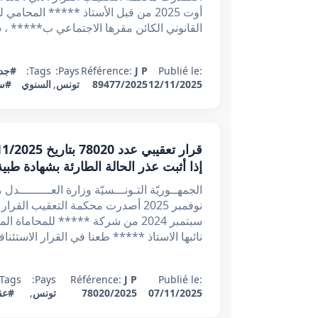
أوت 2025 من قبل الأستاذ ***** المح
القانوني الكائن مقرها الاجتماعي ب***** ، 
Publié le:
J P
Référence:
Pays:
Tags:
#جدو
12/11/2025
89477/2025
تونس
,
السنوي
#سل
إذا أثبت عذر الحالة الطارئة بشهادة 
سبتمبر 2024 من شركة ***** للمحا
نائبها الاستاذ ***** طعنا في القرار الاستئناف
Tags:
Pays:
Référence:
J P
Publié le:
07/11/2025
78020/2025
تونس
,
#عقد