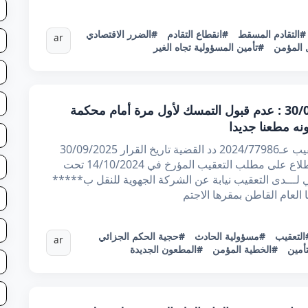
#التقادم المسقط
#انقطاع التقادم
#الضرر الاقتصادي
ar
المؤمن
#تأمين المسؤولية تجاه الغير
قرار تعقيبي عدد 77986 بتاريخ 30/09/2025 : عدم قبول التمسك لأول مرة أمام محكمة
نه مطعنا جديدا
الجمهورية التونسية وزارة العدل محكمة التعقيب عـ2024/77986 دد القضية تاريخ القرار 30/09/2025
أصدرت محكمة التعقيب القرار الاتي : بعد الاطلاع على مطلب التعقيب المؤرخ في 14/10/2024 تحت
محامي لـــدى التعقيب نيابة عن الشركة الجهوية للنقل ب*****
العام القاطن بمقرها الاجتم
التعقيب
#مسؤولية الحادث
#حجية الحكم الجزائي
ar
أمين
#الخطية المؤمن
#المطعون الجديدة