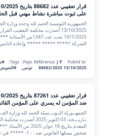
على ثبوت مباشرة نشاط مهني قبل الح
13/10/2025 أصدرت محكمة التعقيب ال
10/7/2025 تحت عدد 347
الشركة ***** ***** ***** وإعادة التامين
Publié le:
J P
Référence:
Pays:
Tags:
#تق
13/10/2025
88682/2025
تونس
,
#التعويض 
ضد المؤمن له يسري على المؤمن القائم
تـاريـــخه: 03 اكتوبر 25
المقدم بتاريخ 16 جوا
شخص ممثلها القانوني ضد : - 1- ***** في حق نفسها وفي حق ابنيها