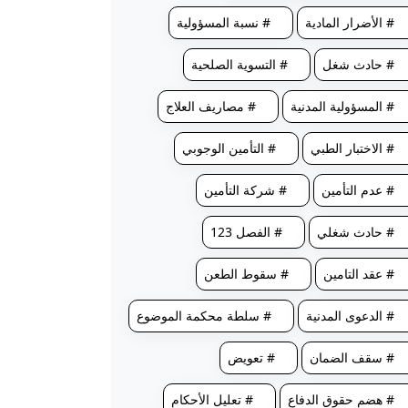
# الأضرار المادية
# نسبة المسؤولية
# حادث شغل
# التسوية الصلحية
# المسؤولية المدنية
# مصاريف العلاج
# الاختبار الطبي
# التأمين الوجوبي
# عدم التأمين
# شركة التأمين
# حادث شغلي
# الفصل 123
# عقد التامين
# سقوط الطعن
# الدعوى المدنية
# سلطة محكمة الموضوع
# سقف الضمان
# تعويض
# هضم حقوق الدفاع
# تعليل الأحكام