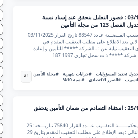
قرار تعقيبي عدد 88547 بتاريخ 03/11/2025 : قصور التعليل يتحقق عند إسناد نسبة
 من مجلة التأمين
الجمهورية التونسية وزارة العدل محكـمـة التعقيـب القــضــية عـ دد 88547 تاريخ القرار 03/11/2025
الاتي بعد الاطلاع على مطلب التعقيب المقدم في
ي لدى التعقيب نيابة عن : ـ الشركة ***** للتأمين و إعادة
كة ***** ذات سجل تجاري 1997 187
دول تحديد المسؤوليات
#جرايات شهرية
#مجلة التأمين
ar
تسبيب
#الضرر الاقتصادي
#نسبة 10%
قرار تعقيبي عدد 75840 بتاريخ 25/10/2025 : استثناء التصادم من ضمان التأمين يتحقق
الجمهــوريّة التـونـــسيّة وزارة العـــــــــدل محكمــــــة التعقــيب عـ ـدد القرار 75840 تـاريـــخه: 25
اكتوبر 2025 أصدرت محكمة التعقيب القرار التالي : بعد الإطلاع على مطلب التعقيب المقدم بتاريخ 29