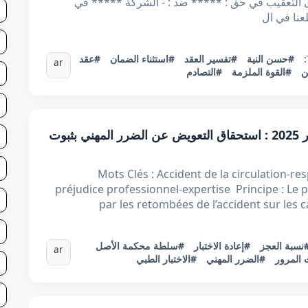
حامي لدى التعقيب في حق : ***** ضد : - الشركة ***** في
عنا في ال
#حسن النية
#تفسير العقد
#استثناء الضمان
#عقد
ar
ن
#القوة الملزمة
#التصادم
قرار تعقيبي عدد 81866 بتاريخ 22 أكتوبر 2025 : استحقاق التعويض عن الضرر المهني بثبوت
Mots Clés : Accident de la circulation-re
préjudice professionnel-expertise Principe : Le 
par les retombées de l’accident sur les c
نسبة العجز
#إعادة الاختبار
#سلطة محكمة الأصل
ar
المرور
#الضرر المهني
#الاختبار الطبي