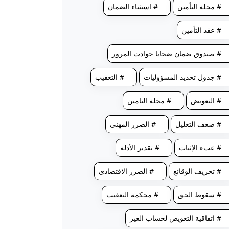
# مجلة التأمين
# استثناء الضمان
# عقد التأمين
# صندوق ضمان ضحايا حوادث المرور
# جدول تحديد المسؤوليات
# التعقيب
# التعويض
# مجلة التامين
# ضعف التعليل
# الضرر المهني
# عبء الإثبات
# تقدير الأدلة
# تحريف الوقائع
# الضرر الاقتصادي
# سقوط الحق
# محكمة التعقيب
# اتفاقية التعويض لحساب الغير