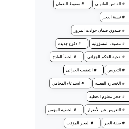
# الفائض القانوني
# سقوط الضمان
# نسبة العجز
# صندوق ضمان حوادث المرور
# تنصيف المسؤولية
# دفوع جديدة
# حجية الحكم الجزائي
# الخطأ الفادح
# التعويض
# التعقيب الجزائي
# الخسارة الفعلية
# استدعاء المحامي
# حجز معلوم الخطية
# التعويض عن الأضرار
# الخطية المؤمن
# صفة الغير
# العجز المؤقت