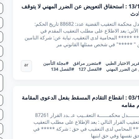
قرار تعقيبي عدد 88682 بتاريخ 13/10/2025 : استحقاق التعويض عن الضرر المهني لا يتوقف
ادث
الجمهورية التونسية الحمد لله وحده وزارة العدل محكمة التعقيب القضية عدد: 88682 تاريخ الحكم:
قرار الآتي: بعد الاطلاع على مطلب التعقيب المقدم في
1من الأستاذة ***** ***** المحامية لدى التعقيب. نيابة عن: شركة التامين
 " *****" في شخص ممثلها القانوني مر
رير الاختبار الطبي
#متضرر مرافق
#مجلة التأمين
ar
عن الضرر المهني
#الفصل 127
#الفصل 134
قرار تعقيبي عدد 87261 بتاريخ 03/10/2025 : انقطاع التقادم المسقط بفعل الدعوى المقامة
 مقامه
الجمهــوريّة التـونـــسيّة الحمد لله وزارة العـــــــــدل محكمــــــة التعقــيب عـ ـدد القرار 87261
20 أصدرت محكمة التعقيب القرار التالي : بعد الإطلاع على مطلب التعقيب
ن 2025 من الأستاذ ***** المحامي لدى التعقيب في حق : شركة ***** في