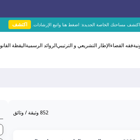
اكتشف
اكتشف مساحتك الخاصة الجديدة:
اضغط هنا
واتبع الإرشادات.
نية
فقه القضاء
الإطار التشريعي و الترتيبي
الروائد الرسمية
اليقظة القانون
852
وثيقة / وثائق