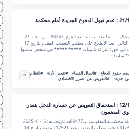
قرار تعقيبي عدد 88243 بتاريخ 21/11/2025 : عدم قبول الدفوع الجديدة أمام محكمة
الجمهــوريّة التـونـــسيّة وزارة العـــــــــدل محكمــــــة التعقــيب عـ ـدد القرار 88243 تـاريـــخه: 21
نوفمبر 2025 أصدرت محكمة التعقيب القرار التالي : بعد الإطلاع على مطلب التعقيب المقدم بتاريخ 17
التعقيب في حق : شركة تامينات ***** ***** في شخص ممثلها
 سابقا )
ضم حقوق الدفاع
#اتصال القضاء
#تقدير الأدلة
#النظام
ar
ع جديدة
#التعويض عن الضرر الاقتصادي
قرار تعقيبي عدد 89477 بتاريخ 12/11/2025 : استحقاق التعويض عن خسارة الدخل بتعذر
سنوي المضمون
الجمهوريــة التونسيــة وزارة العـدل الحمــد لله محكمــة التعقيــب عـ89477دد تاريخـــه :12-11-2025
أصــدرت محكمة التعقيـب القرار الآتي : بعد الاطلاع على مطلب التعقيب عدد 17521 المقدم بتاريخ 14