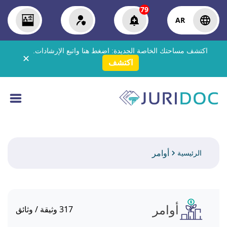
79
AR
اكتشف مساحتك الخاصة الجديدة:
اضغط هنا
واتبع الإرشادات.
✕
اكتشف
أوامر
الرئيسية
أوامر
317
وثيقة / وثائق