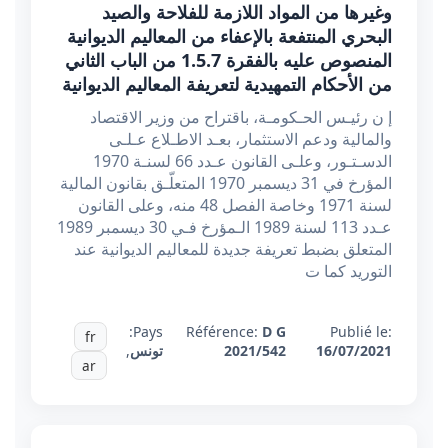
وغيرها من المواد اللازمة للفلاحة والصيد
البحري المنتفعة بالإعفاء من المعاليم الديوانية
المنصوص عليه بالفقرة 1.5.7 من الباب الثاني
من الأحكام التمهيدية لتعريفة المعاليم الديوانية
إ ن رئيـس الحـكومـة، باقتراح من وزير الاقتصاد
والمالية ودعم الاستثمار، بعـد الاطـلاع عـلـى
الدسـتـور، وعلـى القانون عـدد 66 لسنـة 1970
المؤرخ في 31 ديسمبر 1970 المتعلّـق بقانون المالية
لسنة 1971 وخاصة الفصل 48 منه، وعلى القانون
عـدد 113 لسنة 1989 الـمؤرخ فـي 30 ديسمبر 1989
المتعلق بضبط تعريفة جديدة للمعاليم الديوانية عند
التوريد كما ت
Pays:
Référence:
D G
Publié le:
fr
16/07/2021
2021/542
تونس
,
ar