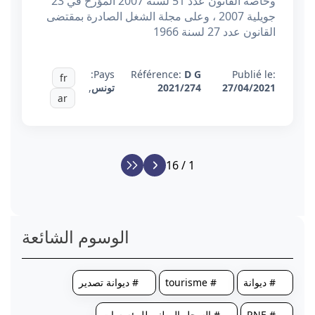
وخاصة القانون عدد 51 لسنة 2007 المؤرخ في 23
جويلية 2007 ، وعلى مجلة الشغل الصادرة بمقتضى
القانون عدد 27 لسنة 1966
Pays:
Référence:
D G
Publié le:
fr
27/04/2021
2021/274
تونس
,
ar
1 / 16
الوسوم الشائعة
# ديوانة
# tourisme
# ديوانة تصدير
# RNE
# السجل الوطني للمؤسسات