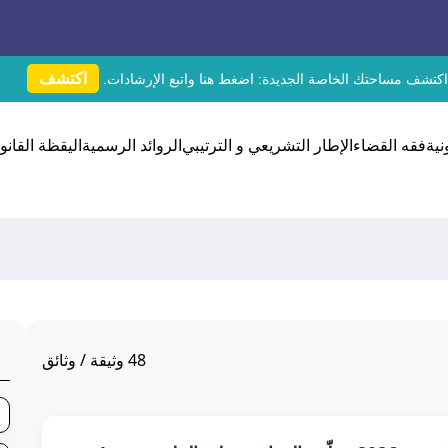
اكتشف
اكتشف مساحتك الخاصة الجديدة:
اضغط هنا
واتبع الإرشادات.
نية
فقه القضاء
الإطار التشريعي و الترتيبي
الروائد الرسمية
اليقظة القانون
48
وثيقة / وثائق