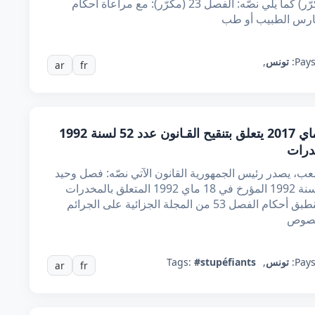
الطب وطب الأسنان وتنظيمهما فصل 23 (مكرّر) كما يلي نصّه: الفصل 23 (مكرّر): مع مراعاة أحكام
Pays
تونس
,
ar
fr
قانون عدد 39 لسنة 2017 مؤرخ في 8 ماي 2017 يتعلق بتنقيح القـانون عدد 52 لسنة 1992
، يصدر رئيس الجمهورية القانون الآتي نصّه: فصل وحيد
تُلغى أحكام الفصل 12 من القـانون عدد 52 لسنة 1992 المؤرخ في 18 ماي 1992 المتعلق بالمخدرات
وتُعوّض بالأحكام التالية: الفصل 12 (جديد) لا تنطبق أحكام الفصل 53 من المجلة الجزائية على الجرائم
منصوص
Pays
تونس
,
#stupéfiants
Tags:
ar
fr