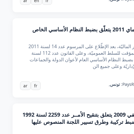
ar
en
fr
أمر عدد 668 لسنة 2011 مؤرّخ في 23 ماي 2011 يتعلّق بضبط النظام الأساسي الخاص
إنّ رئيس الجمهوريّة المؤقّت، باقتراح من وزير الماليّة، بعد الإطّلاع على المرسوم عدد 14 لسنة 2011
المؤرّخ في 23 مارس 2011 يتعلّق بالتنظيم المؤقت للسلط العموميّة، وعلى القانون عدد 112 لسنة
ي 12 ديسمبر 1983 والمتعلّق بضبط النظام الأساسي العام لأعوان الدولة والجماعات
داريّة وعلى جميع الن
R
Pays:
تونس
,
ar
fr
أمر عدد 39 لسنة 2009 مؤرخ في 5 جانفي 2009 يتعلق بتنقيح الأمــر عدد 2259 لسنة 1992
يسمبر 1992 المتعلق بضبط تركيبة وطرق تسيير اللجنة المنصوص عليها