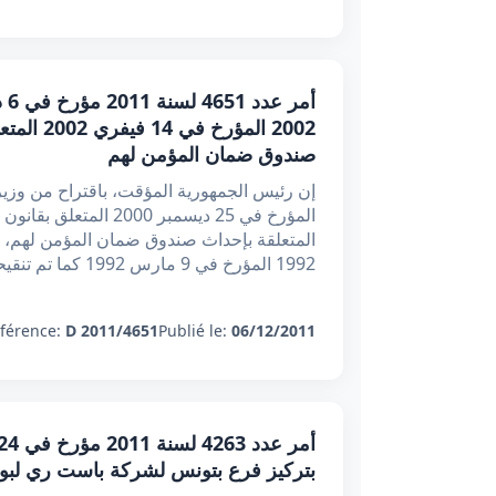
2002 الم
صندوق ضمان المؤمن لهم
1992 المؤرخ في 9 مارس 1992 كما تم تنقيحها وإتمامها بالنصوص اللاحقة،
férence:
D 2011/4651
Publié le:
06/12/2011
بتركيز فرع بتونس لشركة باست ري لبوان  RE(L) Labuan