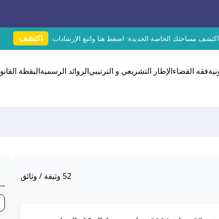
اكتشف
اكتشف مساحتك الخاصة الجديدة:
اضغط هنا
واتبع الإرشادات.
نية
فقه القضاء
الإطار التشريعي و الترتيبي
الروائد الرسمية
اليقظة القانون
52
وثيقة / وثائق