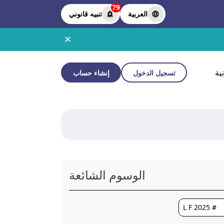
79
العربية
تنبيه قانوني
✕
ية
تسجيل الدخول
إنشاء حساب
الوسوم الشائعة
# L F 2025