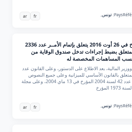
Réfé
Pays:
تونس
,
ar
fr
أمر حكومي عدد 1140 لسنة 2016 مؤرخ في 26 أوت 2016 يتعلق بإتمام الأمــر عدد 2336
ة 2006 المؤرخ في 28 أوت 2006 المتعلق بضبط إجراءات تدخل صندوق الوقاية من
نسب المساهمات المخصصة له
وزير المالية، بعد الاطلاع على الدستور، وعلى القانون عدد
لسنة 1967 المؤرخ في 8 ديسمبر 1967 المتعلق بالقانون الأساسي للميزانية وعلى جميع النصوص
التي نقحته أو تممته وخاصة القانون الأساسي عدد 42 لسنة 2004 المؤرخ في 13 ماي 2004، وعلى مجلة
Réfé
Pays:
تونس
,
ar
fr