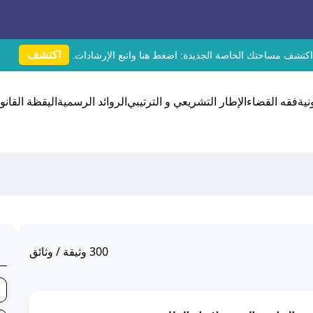
اكتشف
اكتشف مساحتك الخاصة الجديدة:
اضغط هنا
واتبع الإرشادات.
نية
فقه القضاء
الإطار التشريعي و الترتيبي
الروائد الرسمية
اليقظة القانون
300
وثيقة / وثائق