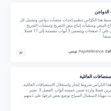
الدواجن
ل يضبط هذا الكرّاس تنظيم إحداث منشآت دواجن وتشمل كل
ج البيض ومنشآت إنتاج بيض التفريخ ومنشآت التفريخ
ومذابح الدواجن. الفصل 2 يحتوي هذا الكرّاس على 7 صفحات ويتضمن 3 أبواب مقسمة إلى 17 فصلا.
Cah
Référence:
Pays:
تونس
,
ar
تضافات العائلية
ذا الكراس شروط إنجاز واستغلال الاستضافات العائلية.
الفصل 2 يشتمل هذا الكراس على ثلاث وعشرين فصلا واردة ضمن خمسة أبواب. الفصل 3 تعتبر
ات مهيأة لاستقبال السياح توضع بعض غرفها على ذمتهم