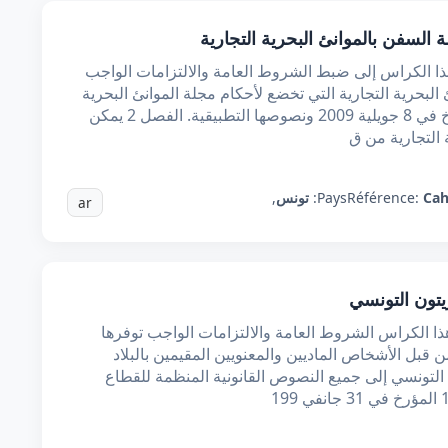
سفن بالموانئ البحرية التجارية
ذا الكراس إلى ضبط الشروط العامة والالتزامات الواجب
لبحرية التجارية التي تخضع لأحكام مجلة الموانئ البحرية
الصادرة بالقــانون عدد 48 لسنة 2009 المؤرخ في 8 جويلية 2009 ونصوصها التطبيقية. الفصل 2 يمكن
التجارية من ق
Cah
Référence:
Pays:
تونس
,
ar
تون التونسي
ذا الكراس الشروط العامة والالتزامات الواجب توفرها
قبل الأشخاص الماديين والمعنويين المقيمين بالبلاد
يت الزيتون التونسي إلى جميع النصوص القانونية المنظمة للقطاع