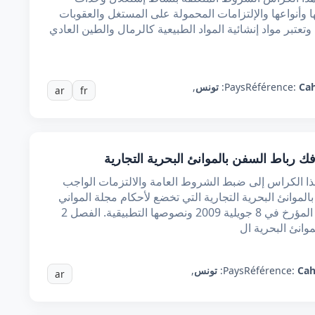
ا وأنواعها والإلتزامات المحمولة على المستغل والعقوبات
 وتعتبر مواد إنشائية المواد الطبيعية كالرمال والطين العادي
Cah
Référence:
Pays:
تونس
,
ar
fr
باط السفن بالموانئ البحرية التجارية
هذا الكراس إلى ضبط الشروط العامة والالتزمات الواجب
لموانئ البحرية التجارية التي تخضع لأحكام مجلة المواني
البحرية الصادرة بالقانون عدد 48 لسنة 2009 المؤرخ في 8 جويلية 2009 ونصوصها التطبيقية. الفصل 2
انئ البحرية ال
Cah
Référence:
Pays:
تونس
,
ar