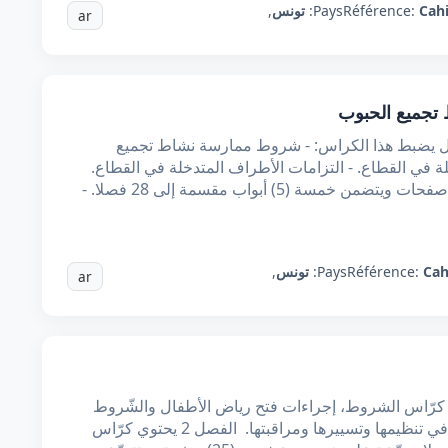
Cahi
Référence:
Pays:
تونس
,
ar
تجميع الحبوب
الأول يضبط هذا الكراس: - شروط ممارسة نشاط تجميع
لة في القطاع. - التزامات الأطراف المتدخلة في القطاع.
الفصل 2 يحتوي هذا الكراس على خمس (5) صفحات ويتضمن خمسة (5) أبواب مقسمة إلى 28 فصلا. -
Cah
Référence:
Pays:
تونس
,
ar
 كرّاس الشروط، إجراءات فتح رياض الأطفال والشّروط
المستوجبة لذلك والتدابير الواجب الالتزام بها في تنظيمها وتسييرها ومراقبتها. الفصل 2 يحتوي كرّاس