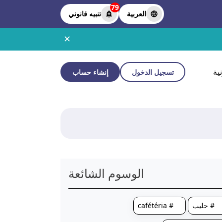
79
العربية
تنبيه قانوني
✕
ية
تسجيل الدخول
إنشاء حساب
الوسوم الشائعة
# حليب
# cafétéria