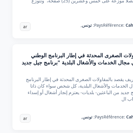
الشّروط على ستة (6) أبواب وخمسين (50) فصلا موزّعة على خمس وعشرين (25) صفحة، وتتوزّع
Cah
Référence:
Pays:
تونس
,
ar
ات الصغرى المحدثة في إطار البرنامج الوطني
 مجال الخدمات والأشغال البلدية "برنامج جيل جديد
عريف يقصد بالمقاولات الصغرى المحدثة في إطار البرنامج
ل الخدمات والأشغال البلدية، كل شخص سواء كان ذاتا
ج جديد من الباعثين- بلديات- يعتزم إنجاز أشغال أو إسداء
ب ال
Cah
Référence:
Pays:
تونس
,
ar