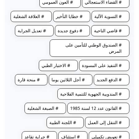
# القضاء الاستعجالي
# العون العمومي
# التسوية الآلية
# خطايا التأخير
# العلاقة الشغلية
# قاضي الناحية
# دفوع جديدة
# تعديل الجراية
# الصندوق الوطني للتأمين على
المرض
# التنفيذ على المسودة
# الاختبار الطبي
# الدفع الجديد
# أجل الثلاثين يوما
# منحة قارة
# المندوبية الجهوية للتنمية الفلاحية
# القانون عدد 12 لسنة 1985
# الصبغة الشغلية
# التنقل إلى العمل
# اللجنة الطبية
# تعويض تكميلي
# استئناف
# جراية تقاعد