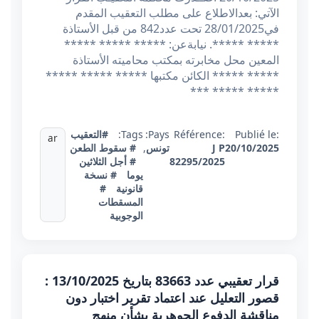
الآتي: بعدالاطلاع على مطلب التعقيب المقدم
في28/01/2025 تحت عدد842 من قبل الأستاذة
***** *****. نيابةعن: ***** ***** *****
المعين محل مخابرته بمكتب محاميته الأستاذة
***** ***** الكائن مكتبها ***** ***** *****
***** ***** ***
Publié le:
Référence:
Pays:
Tags:
#التعقيب
ar
20/10/2025
J P
تونس
,
# سقوط الطعن
82295/2025
# أجل الثلاثين
يوما
# نسخة
قانونية
#
المسقطات
الوجوبية
قرار تعقيبي عدد 83663 بتاريخ 13/10/2025 :
قصور التعليل عند اعتماد تقرير اختبار دون
مناقشة الدفوع الجوهرية بشأن منهج