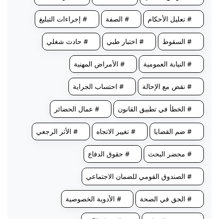
# تعليل الأحكام
# الصفة
# إجراءات التبليغ
# السقوط
# اختبار طبي
# حادث شغلي
# النيابة العمومية
# الأمراض المهنية
# نقض مع الإحالة
# احتساب الجراية
# الخطأ في تطبيق القانون
# عمال الحضائر
# ضم القضايا
# تغيير الاتجاه
# الأثر الرجعي
# محضر البحث
# حقوق الدفاع
# الصندوق القومي للضمان الاجتماعي
# الحق في الصحة
# الأدوية الخصوصية