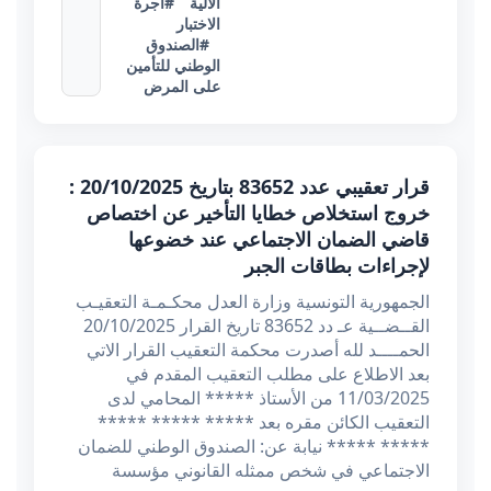
الآلية
#أجرة
الاختبار
#الصندوق
الوطني للتأمين
على المرض
قرار تعقيبي عدد 83652 بتاريخ 20/10/2025 :
خروج استخلاص خطايا التأخير عن اختصاص
قاضي الضمان الاجتماعي عند خضوعها
لإجراءات بطاقات الجبر
الجمهورية التونسية وزارة العدل محكـمـة التعقيـب
القــضــية عـ دد 83652 تاريخ القرار 20/10/2025
الحمــــد لله أصدرت محكمة التعقيب القرار الاتي
بعد الاطلاع على مطلب التعقيب المقدم في
11/03/2025 من الأستاذ ***** المحامي لدى
التعقيب الكائن مقره بعد ***** ***** *****
***** ***** نيابة عن: الصندوق الوطني للضمان
الاجتماعي في شخص ممثله القانوني مؤسسة