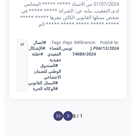
01/07/2024 من الاستاذ ***** ***** المحامي
لدى التعقيب. نيابة عن: الشركة ***** ***** في
شخص ممثلها القانوني الكائن مقرها ***** *****
***** ***** ***** ***** ***** الم
Publié le:
Référence:
Pays:
Tags:
#اتصال
ar
04/12/2024
J P
تونس
,
القضاء
#الإشكال
74089/2024
التنفيذي
#عقلة
تنفيذية
#الصندوق
الوطني للضمان
الاجتماعي
#الممثل القانوني
#الوكالة الحرة
1 / 8