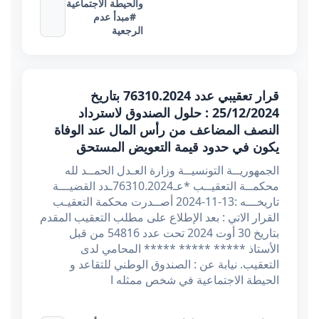
والحيطة الاجتماعية
#مبدأ عدم
الرجعية
قرار تعقيبي عدد 76310.2024 بتاريخ
25/12/2024 : حلول الصندوق لاسترداد
النصف المضاعف من رأس المال عند الوفاة
يكون في حدود قيمة التعويض المستحق
الجمهوريــة التونسيــة وزارة العـدل الحمــد لله
محكمــة التعقيــب *عـ76310.2024ـدد القضيـــة
تاريخـــه :13-11-2024 أصــدرت محكمة التعقيـب
القرار الاتي : بعد الإطلاع على مطلب التعقيب المقدم
بتاريخ 30 أوت 2024 تحت عدد 54816 من قبل
الأستاذ ***** ***** ***** المحامي لدى
التعقيب. نيابة عن : الصندوق الوطني للتقاعد و
الحيطة الاجتماعية في شخص ممثله ا