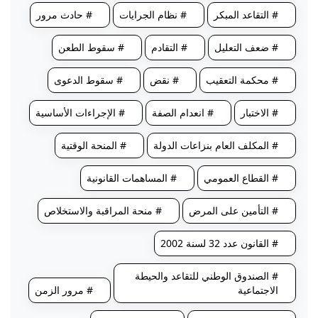
# التقاعد المبكر
# نظام الجرايات
# حادث مرور
# ضعف التعليل
# التقادم
# سقوط الطعن
# محكمة التعقيب
# نقض
# سقوط الدعوى
# الاختبار
# انعدام الصفة
# الإجراءات الأساسية
# المكلف العام بنزاعات الدولة
# المنحة الوقتية
# القطاع العمومي
# المساهمات القانونية
# التأمين على المرض
# منحة المراقبة والاستخلاص
# القانون عدد 32 لسنة 2002
# الصندوق الوطني للتقاعد والحيطة
الاجتماعية
# مرور الزمن