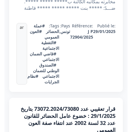
مخابرته بمكاتبه الكائنة ب***** ***** *****.
ضـــدّ: ***** بنت ***** ***** ***** قاطنة
Publié le:
Référence:
Pays:
Tags:
#عملة
ar
29/01/2025
J P
تونس
,
الحضائر
#العون
72904/2025
العمومي
#التغطية
الاجتماعية
#قاضي الضمان
الاجتماعي
#الصندوق
الوطني للضمان
الاجتماعي
#نظام
الجرايات
قرار تعقيبي عدد 73072.2024/73080 بتاريخ
29/1/2025 : خضوع عامل الحضائر للقانون
عدد 32 لسنة 2002 عند انتفاء صفة العون
العمومي