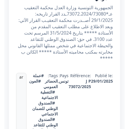
الجمهورية التونسية وزارة العدل محكمة التعقيب
عـ*73072.2024/73080ـدد القرار تاريخه:
29/1/2025 أصــدرت محكمة التعقيـب القرار الآتي:
وبعد الاطلاع على مطلب التعقيب المقدم من
الأستاذة ***** بتاريخ 31/5/2024 المرسم تحت
عدد 3100. في حق: الصندوق الوطني للتقاعد
والحيطة الاجتماعية في شخص ممثلها القانوني محل
مخابرته بمكتب محاميته الأستاذة ***** الكائن ب
*****
Publié le:
Référence:
Pays:
Tags:
#عملة
ar
29/01/2025
J P
تونس
,
الحضائر
#العون
73072/2025
العمومي
#التغطية
الاجتماعية
#الصندوق
الوطني للضمان
الاجتماعي
#الصندوق
الوطني للتقاعد