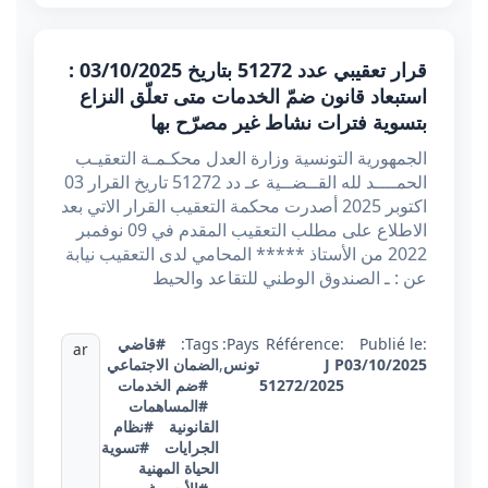
قرار تعقيبي عدد 51272 بتاريخ 03/10/2025 :
استبعاد قانون ضمّ الخدمات متى تعلّق النزاع
بتسوية فترات نشاط غير مصرّح بها
الجمهورية التونسية وزارة العدل محكـمـة التعقيـب
الحمــــد لله القــضــية عـ دد 51272 تاريخ القرار 03
اكتوبر 2025 أصدرت محكمة التعقيب القرار الاتي بعد
الاطلاع على مطلب التعقيب المقدم في 09 نوفمبر
2022 من الأستاذ ***** المحامي لدى التعقيب نيابة
عن : ـ الصندوق الوطني للتقاعد والحيط
Publié le:
Référence:
Pays:
Tags:
#قاضي
ar
03/10/2025
J P
تونس
,
الضمان الاجتماعي
51272/2025
#ضم الخدمات
#المساهمات
القانونية
#نظام
الجرايات
#تسوية
الحياة المهنية