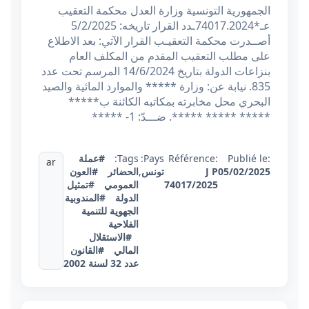
الجمهورية التونسية وزارة العدل محكمة التعقيب
عـ*74017.2024ـدد القرار تاريخه: 5/2/2025
أصــدرت محكمة التعقيـب القرار الآتي: بعد الاطلاع
على مطلب التعقيب المقدم من المكلف العام
بنزاعات الدولة بتاريخ 14/6/2024 المرسم تحت عدد
835. نيابة عن: وزارة ***** والموارد المائية والصيد
البحري محل مخابرته بمكاتبه الكائنة ب*****
***** ***** *****. ضـــدّ: 1- *****
Publié le:
Référence:
Pays:
Tags:
#عملة
ar
05/02/2025
J P
تونس
,
الحضائر
#العون
74017/2025
العمومي
#تمثيل
الدولة
#المندوبية
الجهوية للتنمية
الفلاحية
#الاستقلال
المالي
#القانون
عدد 32 لسنة 2002