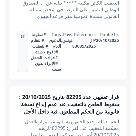
التعقيب الكائن مكتبه ***** نيابة عن : ـ الصندوق
الوطني للتامين على المرض في شخص ممثله
القانوني منشاة عمومية مقر فرعه الجهوي
Publié le:
Référence:
Pays:
Tags:
#سقوط
ar
20/10/2025
J P
تونس
,
الدعوى
#النظام
83035/2025
العام
#التعقيب
#دفوع جديدة
#حوادث الشغل
#الإثراء بدون
سبب
قرار تعقيبي عدد 82295 بتاريخ 20/10/2025 :
سقوط الطعن بالتعقيب عند عدم إيداع نسخة
قانونية من الحكم المطعون فيه داخل الأجل
الحمــد لله وحده الجمهورية التونسية وزارةالعدل
محكمة التعقيب عددالقرار: 82295 تاريخه:
20/10/2025 أصــدرت محكمة التعقيـب القرار