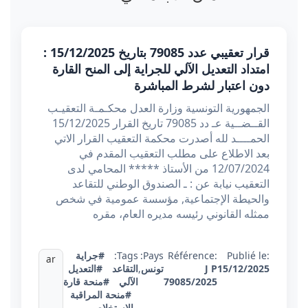
قرار تعقيبي عدد 79085 بتاريخ 15/12/2025 :
امتداد التعديل الآلي للجراية إلى المنح القارة
دون اعتبار لشرط المباشرة
الجمهورية التونسية وزارة العدل محكـمـة التعقيـب
القــضــية عـ دد 79085 تاريخ القرار 15/12/2025
الحمــــد لله أصدرت محكمة التعقيب القرار الاتي
بعد الاطلاع على مطلب التعقيب المقدم في
12/07/2024 من الأستاذ ***** المحامي لدى
التعقيب نيابة عن : ـ الصندوق الوطني للتقاعد
والحيطة الإجتماعية, مؤسسة عمومية في شخص
ممثله القانوني رئيسه مديره العام، مقره
Publié le:
Référence:
Pays:
Tags:
#جراية
ar
15/12/2025
J P
تونس
,
التقاعد
#التعديل
79085/2025
الآلي
#منحة قارة
#منحة المراقبة
والاستخلاص