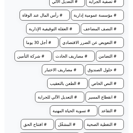
# تصفية الجراية
# التعديل الآلي
# مؤسسة عمومية إدارية
# رأس المال عند الوفاة
# النصف المضاعف
# العقلة التوقيفية الإدارية
# التعويض عن الضرر الاقتصادي
# أجل 30 يوما
# التضامن
# مصاريف الحادث
# شركة التأمين
# حلول الصندوق
# مصاريف الاختبار
# النص الخاص
# الطعن بالتعقيب
# انقطاع المسير
# التعديل الآلي للجراية
# التقاعد
# تسوية الحياة المهنية
# التغطية الصحية
# المشغّل
# افتتاح الحق