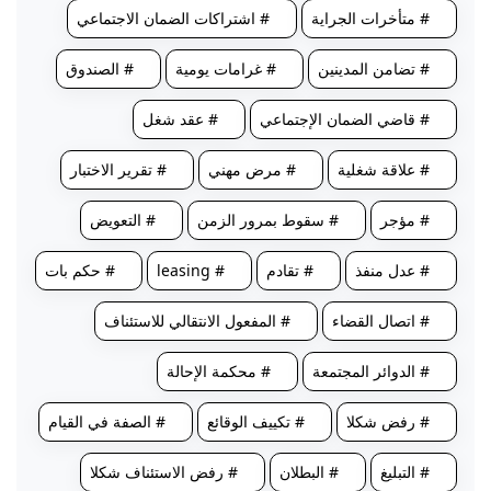
# متأخرات الجراية
# اشتراكات الضمان الاجتماعي
# تضامن المدينين
# غرامات يومية
# الصندوق
# قاضي الضمان الإجتماعي
# عقد شغل
# علاقة شغلية
# مرض مهني
# تقرير الاختبار
# مؤجر
# سقوط بمرور الزمن
# التعويض
# عدل منفذ
# تقادم
# leasing
# حكم بات
# اتصال القضاء
# المفعول الانتقالي للاستئناف
# الدوائر المجتمعة
# محكمة الإحالة
# رفض شكلا
# تكييف الوقائع
# الصفة في القيام
# التبليغ
# البطلان
# رفض الاستئناف شكلا