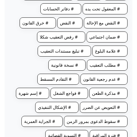
# المعقول تحت يده
# دفاتر الحسابات
# النقض مع الإحالة
# النقض
# خرق القانون
# ضمان اجتماعي
# رفض التعقيب شكلا
# علامة البلوغ
# تبليغ مستندات التعقيب
# مطلب التعقيب
# نسخة قانونية
# عدم رجعية القانون
# التقادم المسقط
# مذكرة الطعن
# فواجع الشغل
# إسم شهرة
# التعويض عن الضرر
# الإشكال التنفيذي
# سقوط الدعوى بمرور الزمن
# الجراية العمرية
# فترة المراقبة
# التسوية القضائية