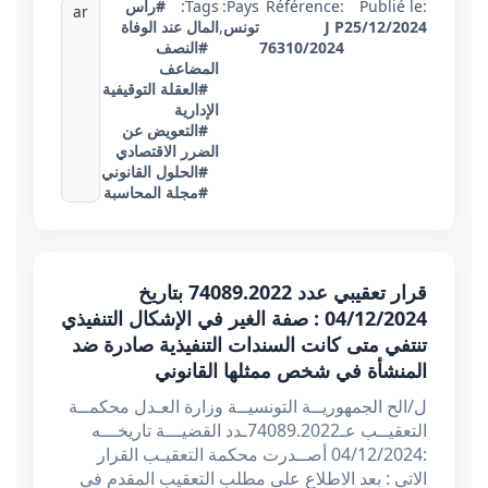
Publié le:
Référence:
Pays:
Tags:
#رأس
ar
25/12/2024
J P
تونس
,
المال عند الوفاة
76310/2024
#النصف
المضاعف
#العقلة التوقيفية
الإدارية
#التعويض عن
الضرر الاقتصادي
#الحلول القانوني
#مجلة المحاسبة
قرار تعقيبي عدد 74089.2022 بتاريخ
04/12/2024 : صفة الغير في الإشكال التنفيذي
تنتفي متى كانت السندات التنفيذية صادرة ضد
المنشأة في شخص ممثلها القانوني
ل/الح الجمهوريــة التونسيــة وزارة العـدل محكمــة
التعقيــب عـ74089.2022ـدد القضيـــة تاريخـــه
:04/12/2024 أصــدرت محكمة التعقيـب القرار
الاتي : بعد الاطلاع على مطلب التعقيب المقدم في