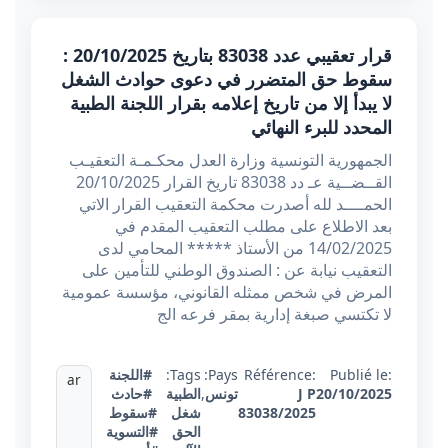
قرار تعقيبي عدد 83038 بتاريخ 20/10/2025 :
سقوط حق المتضرر في دعوى حوادث الشغل
لا يبدأ إلا من تاريخ إعلامه بقرار اللجنة الطبية
المحدد للبرء النهائي
الجمهورية التونسية وزارة العدل محكـمـة التعقيـب
القــضــية عـ دد 83038 تاريخ القرار 20/10/2025
الحمــــد لله أصدرت محكمة التعقيب القرار الاتي
بعد الاطلاع على مطلب التعقيب المقدم في
14/02/2025 من الأستاذ ***** المحامي لدى
التعقيب نيابة عن : الصندوق الوطني للتأمين على
المرض في شخص ممثله القانوني، مؤسسة عمومية
لا تكتسي صبغة إدارية بمقر فرعه الج
Publié le:
Référence:
Pays:
Tags:
#اللجنة
ar
20/10/2025
J P
تونس
,
الطبية
#حادث
83038/2025
شغل
#سقوط
الحق
#التسوية