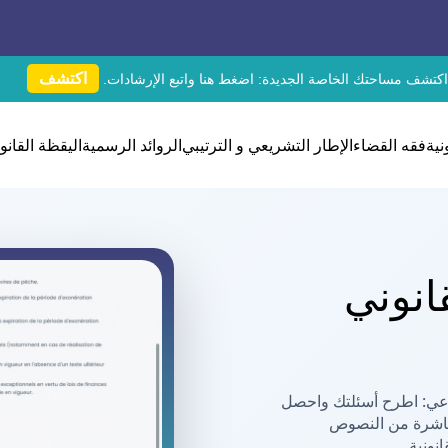
اكتشف
اكتشف مساحتك الخاصة الجديدة:
اضغط هنا
واتبع الإرشادات.
نية
فقه القضاء
الإطار التشريعي و الترتيبي
الروائد الرسمية
اليقظة القانون
القانوني
اعي: اطرح أسئلتك واحصل
باشرة من النصوص
نونية.