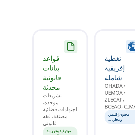
تغطية
قواعد
إفريقية
بيانات
شاملة
قانونية
OHADA •
محدثة
UEMOA •
تشريعات
ZLECAF،
موحدة،
BCEAO، CIM
اجتهادات قضائية
محتوى إقليمي
مصنفة، فقه
ومحلي ...
قانوني
موثوقية وفهرسة