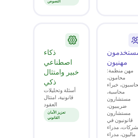
النصوص
ستخدمون
ذكاء
مهنيون
اصطناعي
مهن منظمة:
خبير وامتثال
محامون،
ذكي
اسبون، خبراء
أسئلة وتحليلات
محاسبة،
قانونية، امتثال
مستشارون
العقود
ضريبيون،
مستشارون
تعزيز الأمان
القانوني
قانونيون في
شركات، مدراء
ماليون، مدراء