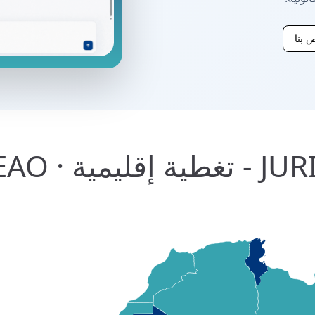
 بنا
OHADA · BCE