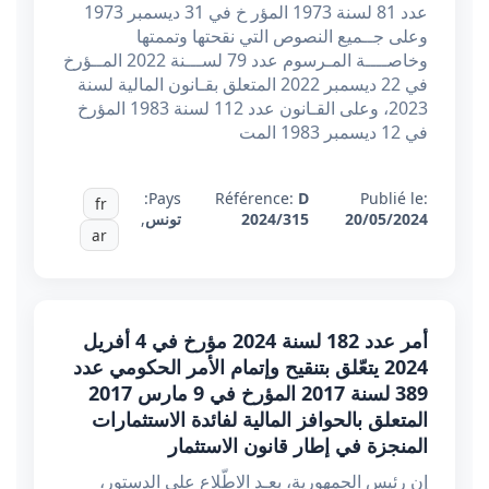
عدد 81 لسنة 1973 المؤر خ في 31 ديسمبر 1973
وعلى جــميع النصوص التي نقحتها وتممتها
وخاصــــة المـرسوم عدد 79 لســـنة 2022 المــؤرخ
في 22 ديسمبر 2022 المتعلق بقـانون المالية لسنة
2023، وعلى القـانون عدد 112 لسنة 1983 المؤرخ
في 12 ديسمبر 1983 المت
Pays:
Référence:
D
Publié le:
fr
20/05/2024
2024/315
تونس
,
ar
أمر عدد 182 لسنة 2024 مؤرخ في 4 أفريل
2024 يتعّلق بتنقيح وإتمام الأمر الحكومي عدد
389 لسنة 2017 المؤرخ في 9 مارس 2017
المتعلق بالحوافز المالية لفائدة الاستثمارات
المنجزة في إطار قانون الاستثمار
إن رئيس الجمهورية، بعـد الاطّلاع على الدستور،