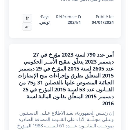
Pays:
Référence:
D
Publié le:
fr
04/01/2024
2024/1
تونس
,
ar
أمر عدد 790 لسنة 2023 مؤرخ في 27
ديسمبر 2023 يتعلّق بتنقيح الأمــر الحكومي
عدد 2605 لسنة 2015 المؤرخ في 29 ديسمبر
2015 المتعلّق بطرق وإجراءات منح الإمتيازات
الجبائية المنصوص عليها بالفصلين 31 و75 من
القــانون عدد 53 لسنة 2015 المؤرخ في 25
ديسمبر 2015 المتعلّق بقانون المالية لسنة
2016
إن رئيـس الجمهورية، بعـد الاطلاع عـلـى الدسـتـور،
وعـلى مجـلّــة الأداء على القــيمة المضافة الصادرة
بموجــب الـقانــون عـــدد 61 لـسـنـة 1988 المـؤرخ