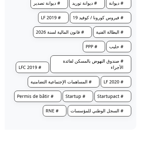
# ديوانة
# ديوانة توريد
# ديوانة تصدير
# فيروس كورونا / كوفيد 19
# LF 2019
# البطالة الفنية
# قانون المالية لسنة 2026
# حليب
# PPP
# صندوق النهوض بالمسكن لفائدة
الأجراء
# LFC 2019
# LF 2020
# المساهمات الإجتماعية التضامنية
# Permis de bâtir
# Startup
# Startupact
# السجل الوطني للمؤسسات
# RNE