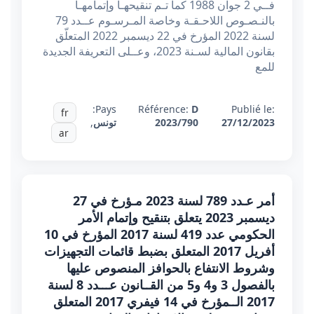
فــي 2 جوان 1988 كما تـم تنقيحهـا وإتمامهـا
بالنـصـوص اللاحـقـة وخاصة المـرسـوم عــدد 79
لسنة 2022 المؤرخ في 22 ديسمبر 2022 المتعلّق
بقانون المالية لسـنة 2023، وعــلى التعريفة الجديدة
للمع
Pays:
Référence:
D
Publié le:
fr
27/12/2023
2023/790
تونس
,
ar
أمر عـدد 789 لسنة 2023 مـؤرخ في 27
ديسمبر 2023 يتعلق بتنقيح وإتمام الأمر
الحكومي عدد 419 لسنة 2017 المؤرخ في 10
أفريل 2017 المتعلق بضبط قائمات التجهيزات
وشروط الانتفاع بالحوافز المنصوص عليها
بالفصول 3 و4 و5 من القــانون عـــدد 8 لسنة
2017 الــمؤرخ في 14 فيفري 2017 المتعلق