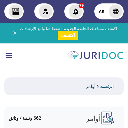
79
AR
اكتشف مساحتك الخاصة الجديدة:
اضغط هنا
واتبع الإرشادات.
✕
اكتشف
أوامر
الرئيسية
أوامر
662
وثيقة / وثائق