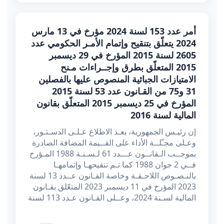
أمر عدد 153 لسنة 2024 مؤرخ في 13 مارس
2024 يتعلّق بتنقيح وإتمام الأمـر الحكومي عدد
2605 لسنة 2015 المؤرخ في 29 ديسمبر
2015 المتعلّق بطرق وإجــراءات مـنح
الامتيازات الجبائية المنصوص عليها بالفصلين
31 و75 من القـانون عدد 53 لسنة 2015
المؤرخ في 25 ديسمبر 2015 المتعلّق بقانون
المالية لسنة 2016
إن رئيـس الجمهورية، بعـد الاطلاع عـلـى الدسـتـور،
وعـلى مجـّلــة الأداء على القــيمة المضافة الصادرة
بموجــب الـقانــون عـــدد 61 لـسـنـة 1988 المـؤرخ
فــي 2 جوان 1988 كما تـم تنقيحهـا وإتمامهـا
بالنـصـوص اللاحـقـة وخاصة القـانون عــدد 13 لسنة
2023 المؤرخ في 11 ديسمبر 2023 المتعّلق بقـانون
المالية لسـنة 2024، وعــلى القـانون عـدد 113 لسنة