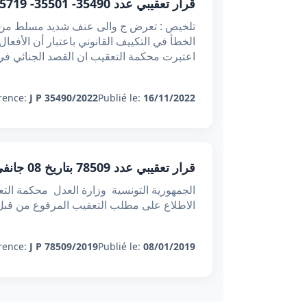
قرار تعقيبي عدد 35490- 35501- 35719 بتاريخ 26 نوفمبر 2022 : جريمة التعذيب - موظف عمومي
تلخيص : تعرض ج والى عنف شديد مسلط من أ
اعتبرت محكمة التعقيب ان القصد الجنائي في 
rence:
J P 35490/2022
Publié le:
16/11/2022
قرار تعقيبي عدد 78509 بتاريخ 08 جانفي 2019 : جريمة التعذيب المرتكبة من طرف عون أمن ضد متهم أثناء الاحتفاظ به
الاطلاع على مطلب التعقيب المرفوع من قبل الوكيل العام بمحكمة الاستئناف 
rence:
J P 78509/2019
Publié le:
08/01/2019