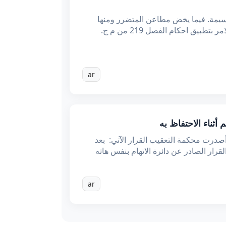
يمة. فيما يخض مطاعن المتضرر ومنها
الخطأ في التكييف القانوني باعتبار أن الأفعال المجرمة تعتبر تعذيبا على معنى الفصل 101 مكرر من م ج ولا يتعلق الامر بتطبيق احكام الفصل 219 من م ج.
ar
التعقيب القضية عـ78509دد تاريخ الحكم: 08 جانفي 2019 قرار تعقيبي أصدرت محكمة التعقيب القرار الآتي: بعد
ar