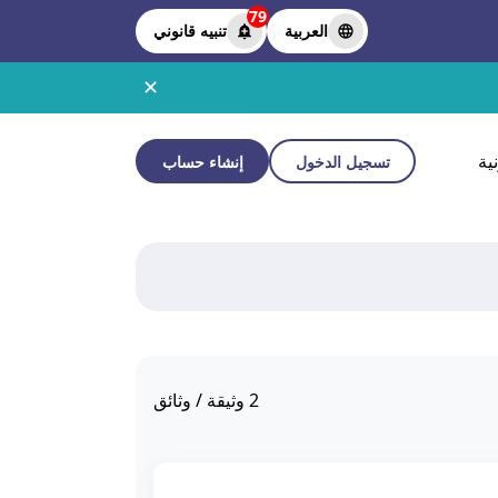
79
العربية
تنبيه قانوني
✕
ية
تسجيل الدخول
إنشاء حساب
2
وثيقة / وثائق