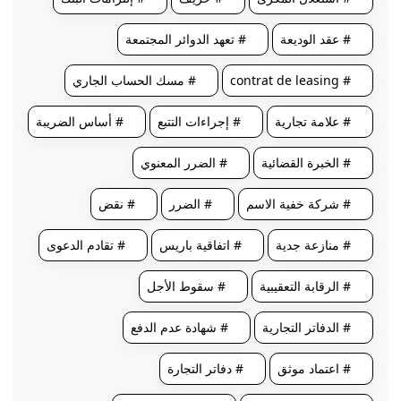
# عقد الوديعة
# تعهد الدوائر المجتمعة
# contrat de leasing
# مسك الحساب الجاري
# علامة تجارية
# إجراءات التتبع
# أساس الضريبة
# الخبرة القضائية
# الضرر المعنوي
# شركة خفية الاسم
# الضرر
# نقض
# منازعة جدية
# اتفاقية باريس
# تقادم الدعوى
# الرقابة التعقيبية
# سقوط الأجل
# الدفاتر التجارية
# شهادة عدم الدفع
# اعتماد موثق
# دفاتر التجارة