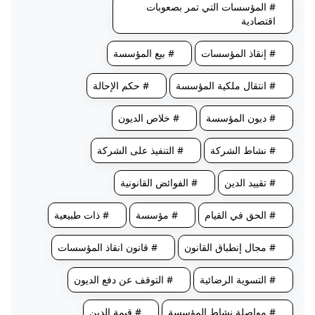
# المؤسسات التي تمر بصعوبات
اقتصادية
# إنقاذ المؤسسات
# بيع المؤسسة
# انتقال ملكية المؤسسة
# حكم الإحالة
# ديون المؤسسة
# خلاص الديون
# نشاط الشركة
# التنفيذ على الشركة
# تقييد الدين
# الفوائض القانونية
# الحق في القيام
# مؤسسة
# ذات طبيعية
# مجال إنطباق القانون
# قانون انقاذ المؤسسات
# التسوية الرضائية
# التوقف عن دفع الديون
# مواصلة نشاط المؤسسة
# قيمة الدين