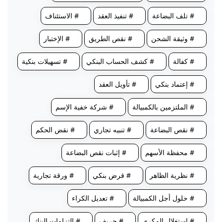
# تلف البضاعة
# تنفيذ العقد
# الاستئناف
# وثيقة الشحن
# نقص الطريق
# الإختبار
# كفالة
# كشف الحساب البنكي
# تسهيلات بنكية
# إعتماد بنكي
# تأويل العقد
# الملتزمين بالكمبيالة
# شركة خفية الإسم
# نقص البضاعة
# تنبيه تجاري
# نقض الحكم
# محفظة الأسهم
# إثبات نقص البضاعة
# نظرية الظاهر
# قرض بنكي
# ورقة تجارية
# حلول أجل الكمبيالة
# تعديل الكراء
# استغلال المكرى
# حريف
# إلتزامات البنك