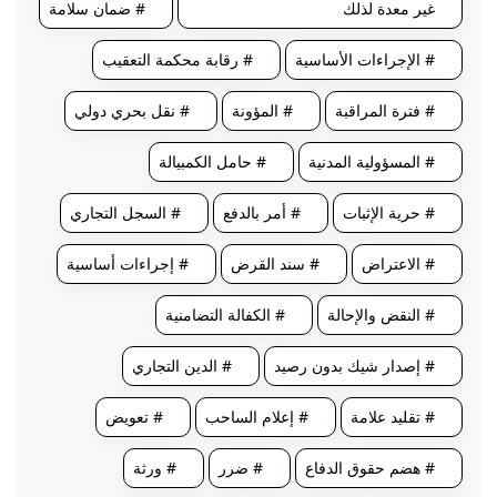
غير معدة لذلك
# ضمان سلامة
# الإجراءات الأساسية
# رقابة محكمة التعقيب
# فترة المراقبة
# المؤونة
# نقل بحري دولي
# المسؤولية المدنية
# حامل الكمبيالة
# حرية الإثبات
# أمر بالدفع
# السجل التجاري
# الاعتراض
# سند القرض
# إجراءات أساسية
# النقض والإحالة
# الكفالة التضامنية
# إصدار شيك بدون رصيد
# الدين التجاري
# تقليد علامة
# إعلام الساحب
# تعويض
# هضم حقوق الدفاع
# ضرر
# ورثة