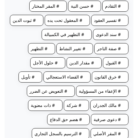
# التقادم
# حسن النية
# المقر المختار
# تفسير العقود
# المعقول تحت يده
# ثبوت الدين
# سند الدعوى
# التظهير في الكمبيالة
# صفة التاجر
# تغيير النشاط
# التظهير
# القبول
# مقدار الدين
# حلول الأجل
# خرق القانون
# القضاء الاستعجالي
# تأويل
# الإعفاء من المسؤولية
# التعويض عن الضرر
# مالك الجدران
# شركة
# ذات معنوية
# دعوى صرفية
# هضم حق الدفاع
# المقر الأصلي
# الترسيم بالسجل التجاري