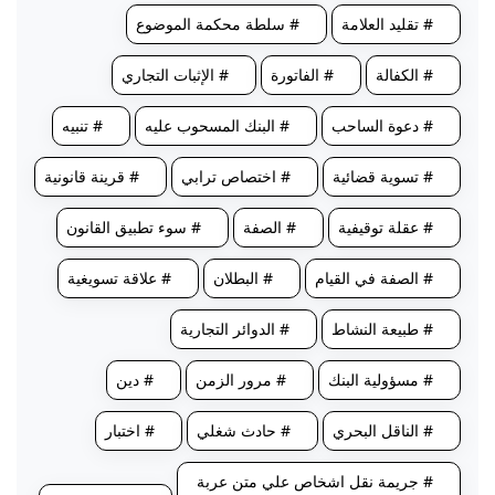
# تقليد العلامة
# سلطة محكمة الموضوع
# الكفالة
# الفاتورة
# الإثبات التجاري
# دعوة الساحب
# البنك المسحوب عليه
# تنبيه
# تسوية قضائية
# اختصاص ترابي
# قرينة قانونية
# عقلة توقيفية
# الصفة
# سوء تطبيق القانون
# الصفة في القيام
# البطلان
# علاقة تسويغية
# طبيعة النشاط
# الدوائر التجارية
# مسؤولية البنك
# مرور الزمن
# دين
# الناقل البحري
# حادث شغلي
# اختبار
# جريمة نقل اشخاص علي متن عربة