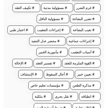
# غرم الضرر
# مسؤولية مدنية
# تكييف العقد
# تضرر البضاعة
# مسؤولية الناقل
# تعيب البضاعة
# إجراءات التعقيب
# اختبار طبي
# إجراءات جماعية
# محضر عدل التنفيذ
# أسباب التعقيب
# مأمورية الخبير
# القوة الملزمة للعقد
# تفسير العقد
# الإحالة
# تعيين خبير
# آجال السقوط
# الإستئناف
# مذكرة الطعن
# مؤسسات تعليم خاص
# انطباقه
# نقل بحري
# ملكية
# إعلان تجاري
# شرط أسبقية الدين