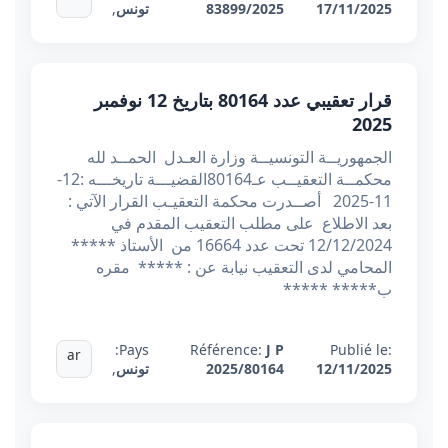
17/11/2025
83899/2025
تونس
,
قرار تعقيبي عدد 80164 بتاريخ 12 نوفمبر
2025
الجمهوريــة التونسيــة وزارة العـدل الحمــد لله
محكمــة التعقيــب عـ80164القضيـــة تاريخـــه :12-
11-2025 أصــدرت محكمة التعقيـب القرار الآتي :
بعد الاطلاع على مطلب التعقيب المقدم في
12/12/2024 تحت عدد 16664 من الأستاذ *****
المحامي لدى التعقيب نيابة عن : ***** مقره
ب***** *****
Pays:
Référence:
J P
Publié le:
ar
12/11/2025
2025/80164
تونس
,