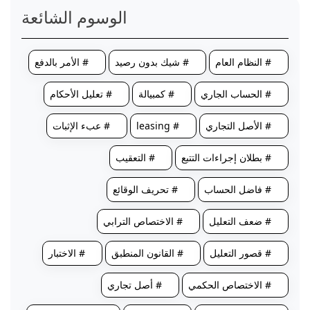
الوسوم الشائعة
# النظام العام
# شيك بدون رصيد
# الأمر بالدفع
# الحساب الجاري
# كمبيالة
# تعليل الأحكام
# الأصل التجاري
# leasing
# عبء الإثبات
# بطلان إجراءات التتبع
# التعقيب
# فاضل الحساب
# تحريف الوقائع
# ضعف التعليل
# الاختصاص الترابي
# قصور التعليل
# القانون المنطبق
# الاختبار
# الاختصاص الحكمي
# أصل تجاري