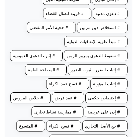
# دعوى مدنية
# قرينة اتصال القضاء
# استخلاص دين مرتين
# حجية الأمر المقضي
# مبدأ علوية الإتفاقيات الدولية
# سقوط الدعوى بمرور الزمن
# إثارة الدعوى العمومية
# إثبات الضرر - ثبوت الضرر
# المصلحة العامة
# إثبات المؤونة
# فسخ عقد الكراء
# إختصاص حكمي
# عقد قرض
# خلاص القروض
# إذن على عريضة
# ممارسة نشاط تجاري
# بيع الأصل التجاري
# فسخ الكراء
# المتسوغ