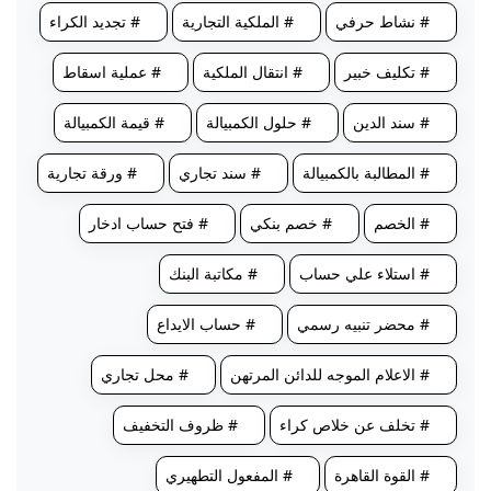
# نشاط حرفي
# الملكية التجارية
# تجديد الكراء
# تكليف خبير
# انتقال الملكية
# عملية اسقاط
# سند الدين
# حلول الكمبيالة
# قيمة الكمبيالة
# المطالبة بالكمبيالة
# سند تجاري
# ورقة تجارية
# الخصم
# خصم بنكي
# فتح حساب ادخار
# استلاء علي حساب
# مكاتبة البنك
# محضر تنبيه رسمي
# حساب الايداع
# الاعلام الموجه للدائن المرتهن
# محل تجاري
# تخلف عن خلاص كراء
# ظروف التخفيف
# القوة القاهرة
# المفعول التطهيري