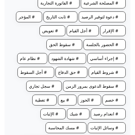
# المصلحة الشرعية
# الفاتورة التجارية
# دعوة لتوفير الرصيد
# ثابت التاريخ
# المؤجر
# الإقرار
# أجل القيام
# تعويض
# الحضور بالجلسة
# سقوط الحق
# إجراء أساسي
# شهادة الشهود
# نظام عام
# شروط القيام
# حق الدفاع
# أجل السقوط
# سقوط الدعوى بمرور الزمن
# سجل تجاري
# خصم
# الحوز
# بيع
# تغطية
# انعدام رصيد
# شيك
# الإثبات
# وسائل الإثبات
# مسك المحاسبة