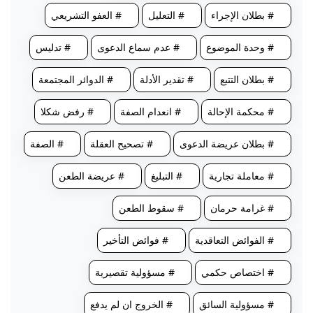
# بطلان الإجراء
# التعليل
# العفو التشريعي
# وحدة الموضوع
# عدم سماع الدعوى
# تدليس
# بطلان التتبع
# تقدير الأدلة
# الدوائر المجتمعة
# محكمة الإحالة
# انعدام الصفة
# رفض شكلا
# بطلان عريضة الدعوى
# تصحيح العقلة
# الصفة
# معاملة تجارية
# التبليغ
# عريضة الطعن
# غرامة حرمان
# سقوط الطعن
# الفوائض التعاقدية
# فوائض التأخير
# اختصاص حكمي
# مسؤولية تقصيرية
# مسؤولية السائق
# الخروج ان لم يدفع