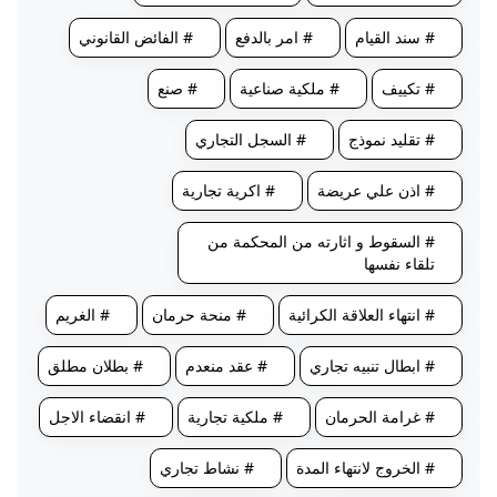
# سند القيام
# امر بالدفع
# الفائض القانوني
# تكييف
# ملكية صناعية
# صنع
# تقليد نموذج
# السجل التجاري
# اذن علي عريضة
# اكرية تجارية
# السقوط و اثارته من المحكمة من
تلقاء نفسها
# انتهاء العلاقة الكرائية
# منحة حرمان
# الغريم
# ابطال تنبيه تجاري
# عقد منعدم
# بطلان مطلق
# غرامة الحرمان
# ملكية تجارية
# انقضاء الاجل
# الخروج لانتهاء المدة
# نشاط تجاري