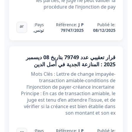
les parties, le juge ne peut valider la
procédure de l’injonction de pay
Pays:
Référence:
J P
Publié le:
ar
08/12/2025
79747/2025
تونس
,
قرار تعقيبي عدد 79749 بتاريخ 08 ديسمبر
2025 : المنازعة الجدية في أصل الدين
Mots Clés : Lettre de change impayée-
transaction amiable-conditions de
l’injonction de payer-créance incertaine
Principe : En cas de transaction amiable, le
juge est tenu d’en attendre l’issue, et de
vérifier si la créance est bien établie dans
son montant et son ex
Pays:
Référence:
J P
Publié le: