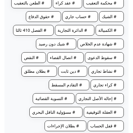
# محكمة التعقيب
# عقد كراء
# الطعن بالتعقيب
# الشيك
# حساب جاري
# حقوق الدفاع
# الكمبيالة
# الدائرة التجارية
# الفصل 410 ثالثا
# شهادة عدم الخلاص
# شيك دون رصيد
# سقوط الدعوى
# اتصال القضاء
# النقض
# نشاط تجاري
# دين ثابت
# بطلان مطلق
# كراء تجاري
# التقادم المسقط
# إحالة الأصل التجاري
# التسوية القضائية
# العقلة التوقيفية
# مسؤولية الناقل البحري
# قفل الحساب
# بطلان الإجراءات