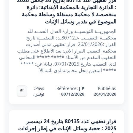
قرر تعقيبي عدد 80712 بتاريخ 26 جانفي 2026
: الدائرة التجارية بالمحكمة الابتدائية: دائرة
متخصصة لا محكمة مستقلة وسلطة محكمة
الموضوع في تقدير وسائل الإثبات
الجمهوريــة التونسيــة وزارة العدل الحمــد لله
محكمــة التعقيــب عـ80712ـدد القضيـــة تاريخ
القرار :26/01/2026 قرار تعقيبي مدني أصدرت
محكمة التعقيب القرار الآتي: بعد الاطلاع على مطلب
التعقيب المقدم من الأستاذ ***** ***** المحامي
لدى التعقيب بتاريخ 07/01/2025. نيابة عن: *****
***** المعين محل مخابرته لدى نائبه الأ
Pays:
Référence:
J P
Publié le:
ar
26/01/2026
80712/2026
تونس
,
قرار تعقيبي عدد 80135 بتاريخ 24 ديسمبر
2025 : حجية وسائل الإثبات في إطار إجراءات