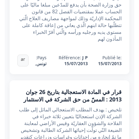
حق وزارة الصحة بأن يدفع للمدّعين مبلغا ماليّا على
الحساب عملا بمقتضيات الفصل 82 من قانون
المحكمة الإداريّة وذلك لمواجهة مصاريف العلاج الّتي
تتطلّبها حالة ابنهم الّذي يعاني من إعاقة كاملة على
مستوى يديه ورجليه ورأسه والّتي أقرّ الخبراء
المأذون لهم
Pays:
Référence:
J P
Publié le:
ar
15/07/2013
15/07/2013
تونس
,
قرار في المادة الاستعجالية بتاريخ 26 جوان
2013 : المسّ من حق الشركة في الاستثمار
تلخيص : يهدف المطلب الاستعجالي الماثل إلى طلب
الشركة الإذن استعجاليّا بتعيين ثلاثة خبراء في
الفلاحة والشؤون العقاريّة وقيس الأراضي لمعاينة
الضيعة التّي تولّت إحيائها الشركة الطالبة وتشخيص
ما تمّ إنجازه من إحداثات وغراسات وزراعات كتقدير