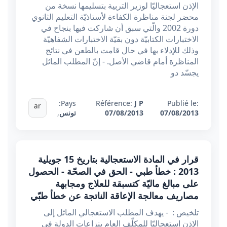
الإذن استعجاليّا لوزير التربية بتسليمها نسخة من
محضر لجنة مناظرة الكفاءة لأستاذيّة التعليم الثانوي
دورة 2002 والّتي سبق أن شاركت فيها بنجاح في
الاختبارات الكتابيّة دون بقيّة الاختبارات الشفاهيّة
وذلك للإدلاء بها في حال قامت بالطعن في نتائج
المناظرة أمام قاضي الأصل. - إنّ المطلب الماثل
يجسّد دو
Pays:
Référence:
J P
Publié le:
ar
07/08/2013
07/08/2013
تونس
,
قرار في المادة الاستعجالية بتاريخ 15 جويلية
2013 : خطأ طبي - الحق في الصحّة - الحصول
على مبالغ ماليّة كتسبقة للعلاج ومجابهة
مصاريف معالجة الإعاقة الناتجة عن خطأ طبّي
تلخيص : - يهدف المطلب الاستعجالي الماثل إلى
الإذن استعجاليّا للمكلّف العام بنزاعات الدولة في