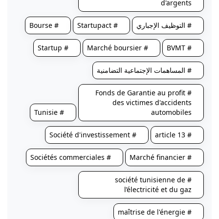
d'argents
# التوظيف الإجباري
# Startupact
# Bourse
# Startup
# Marché boursier
# BVMT
# المساهمات الإجتماعية التضامنية
# Fonds de Garantie au profit
des victimes d'accidents
# Tunisie
automobiles
# Société d'investissement
# article 13
# Sociétés commerciales
# Marché financier
# société tunisienne de
l’électricité et du gaz
# maîtrise de l'énergie