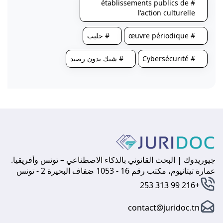
# établissements publics de
l'action culturelle
# œuvre périodique
# حليب
# Cybersécurité
# شيك بدون رصيد
جيوريدوك | البحث القانوني بالذكاء الاصطناعي – تونس وأفريقيا.
عمارة تيتانيوم، مكتب رقم 16 - 1053 ضفاف البحيرة 2 - تونس
+216 99 313 253
contact@juridoc.tn