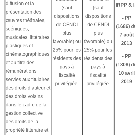
diffusion et la
IRPP & 
(sauf
(sauf
présentation des
dispositions
dispositions
-
PP
œuvres théâtrales,
de CFNDI
de CFNDI
(1686) d
scéniques,
plus
plus
7 août
musicales, littéraires,
favorable) ou
favorable) ou
2013
plastiques et
25% pour les
25% pour les
cinématographiques,
-
PP
résidents des
résidents des
et au titre des
(1308) d
pays à
pays à
rémunérations
10 avril
fiscalité
fiscalité
servies aux titulaires
2019
privilégiée
privilégiée
des droits d’auteur et
des droits voisins
dans le cadre de la
gestion collective
des droits de la
propriété littéraire et