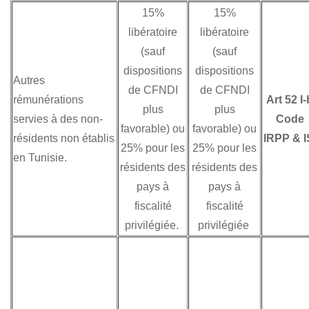
15%
15%
libératoire
libératoire
(sauf
(sauf
dispositions
dispositions
Autres
de CFNDI
de CFNDI
rémunérations
Art 52 I-
plus
plus
servies à des non-
Code
favorable) ou
favorable) ou
résidents non établis
IRPP & I
25% pour les
25% pour les
en Tunisie.
résidents des
résidents des
pays à
pays à
fiscalité
fiscalité
privilégiée.
privilégiée