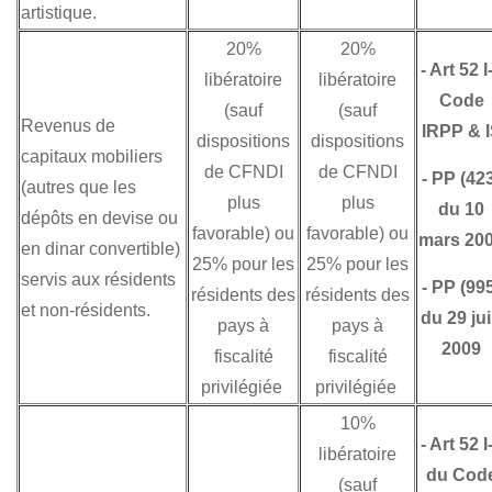
artistique.
20%
20%
-
Art 52 I
libératoire
libératoire
Code
(sauf
(sauf
Revenus de
IRPP & 
dispositions
dispositions
capitaux mobiliers
de CFNDI
de CFNDI
-
PP (42
(autres que les
plus
plus
du 10
dépôts en devise ou
favorable) ou
favorable) ou
mars 20
en dinar convertible)
25% pour les
25% pour les
servis aux résidents
-
PP (99
résidents des
résidents des
et non-résidents.
du 29 ju
pays à
pays à
2009
fiscalité
fiscalité
privilégiée
privilégiée
10%
-
Art 52 I
libératoire
du Cod
(sauf