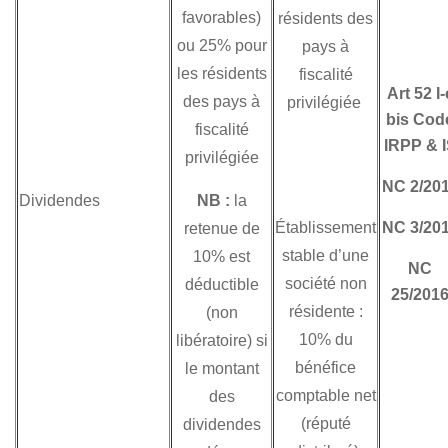
favorables)
résidents des
ou 25% pour
pays à
les résidents
fiscalité
Art 52 I-
des pays à
privilégiée
bis Cod
fiscalité
IRPP & 
privilégiée
NC 2/20
Dividendes
NB :
la
Établissement
NC 3/20
retenue de
stable d’une
10% est
NC
société non
déductible
25/201
résidente :
(non
10% du
libératoire) si
bénéfice
le montant
comptable net
des
(réputé
dividendes