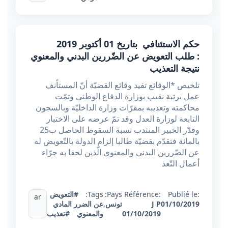
حكم الاستئنافي بتاريخ 01 أكتوبر 2019
: طلب التعويض عن الضّررين البدني والمعنوي
نتيجة التعذيب
تلخيص *الوقائع تفيد وقائع القضيّة أنّ المستأنف
عمل برتبة نقيب بوزارة الدفاع الوطني وتمّت
محاكمته وتعذيبه بمقرّات وزارة الداخليّة وبالسجون
التابعة لوزارة العدل وقد تمّ عرضه على الاختبار
وقدّر الخبير المنتدب نسبة السقوط الحاصل ب25
بالمائة فتقدّم بقضيّة طالبا إلزام الدولة بالتّعويض له
عن الضّررين البدني والمعنوي الّذين لحقا به جرّاء
أعمال التّعذ
Publié le:
Référence:
Pays:
Tags:
#التعويض
ar
01/10/2019
J P
تونس
,
عن الضرر المادي
01/10/2019
والمعنوي
#تعذيب