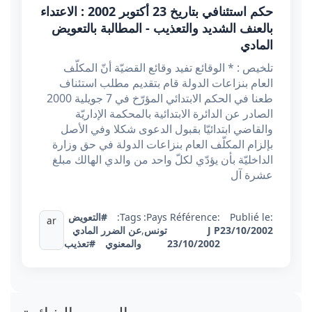
حكم استئنافي بتاريخ 23 أكتوبر 2002 : الاعتداء
بالعنف الشديد والتعذيب - المطالبة بالتعويض
المادي
تلخيص : * الوقائع تفيد وقائع القضيّة أنّ المكلّف
العام بنزاعات الدولة قام بتقديم مطلب استئناف
طعنا في الحكم الابتدائي المؤرّخ في 7 جويلية 2000
الصادر عن الدائرة الابتدائية بالمحكمة الإداريّة
والقاضي ابتدائيّا بقبول الدعوى شكلا وفي الأصل
بإلزام المكلّف العام بنزاعات الدولة في حق وزارة
الداخليّة بأن يؤدّي لكلّ واحد من والدي الهالك مبلغ
عشرة آل
Publié le:
Référence:
Pays:
Tags:
#التعويض
ar
23/10/2002
J P
تونس
,
عن الضرر المادي
23/10/2002
والمعنوي
#تعذيب