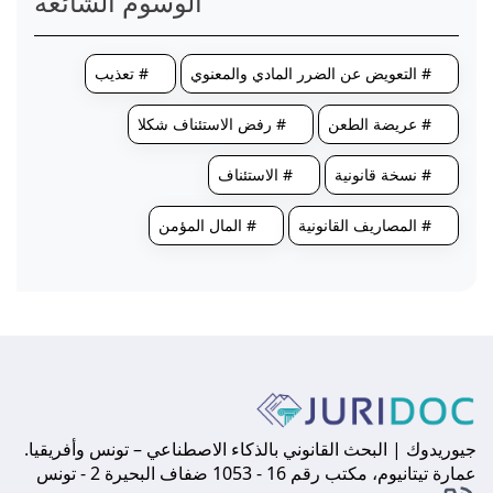
الوسوم الشائعة
# التعويض عن الضرر المادي والمعنوي
# تعذيب
# عريضة الطعن
# رفض الاستئناف شكلا
# نسخة قانونية
# الاستئناف
# المصاريف القانونية
# المال المؤمن
جيوريدوك | البحث القانوني بالذكاء الاصطناعي – تونس وأفريقيا.
عمارة تيتانيوم، مكتب رقم 16 - 1053 ضفاف البحيرة 2 - تونس