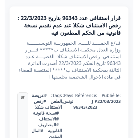
قرار استئنافي عدد 96343 بتاريخ 22/3/2023 :
رفض الاستئناف شكلا عند عدم تقديم نسخة
قانونية من الحكم المطعون فيه
ف/ع الحمــــد للــــه, الجمهوريــة التونسيــــــة
وزارة العدل محكمـة الاستئناف ب***** قـــرار
استئنافي- رفض الاستئناف شكلا- القضيـــة عـدد
96343 تاريخ الحكم 22/3/2023 أصدرت الدائرة
الثالثة بمحكمة الاستئناف ب***** المنتصبة للقضاء
في مادة الاحوال الشخصية بجلستها ا
Publié le:
Référence:
Pays:
Tags:
#عريضة
ar
22/03/2023
J P
تونس
,
الطعن
#رفض
96343/2023
الاستئناف شكلا
#نسخة قانونية
#الاستئناف
#المصاريف
القانونية
#المال
المؤمن