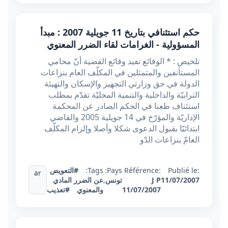
حكم استئنافي بتاريخ 11 جويلية 2007 : مبدأ
المسؤولية - الغرامات لقاء الضرر المعنوي
تلخيص : * الوقائع تفيد وقائع القضية أنّ محامي
المستأنفين والمتمثلين في المكلّف العام بنزاعات
الدولة في حق وزارتي التجهيز والإسكان والتهيئة
الترابيّة والداخلية والتنمية المحليّة تقدّم بمطلب
استئناف طعنا في الحكم الصادر عن المحكمة
الإداريّة والمؤرّخ في 14 جويلية 2005 والقاضي
ابتدائيّا بقبول الدعوى شكلا وأصلا وإلزام المكلّف
العامّ بنزاعات الدّو
Publié le:
Référence:
Pays:
Tags:
#التعويض
ar
11/07/2007
J P
تونس
,
عن الضرر المادي
11/07/2007
والمعنوي
#تعذيب