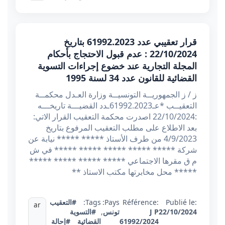
قرار تعقيبي عدد 61992.2023 بتاريخ
22/10/2024 : عدم قبول الاحتجاج بأحكام
المجلة التجارية عند خضوع إجراءات التسوية
القضائية للقانون عدد 34 لسنة 1995
ز / ز الجمهوريــة التونسيــة وزارة العـدل محكمــة
التعقيــب *عـ61992.2023ـدد القضيـــة تاريخـــه
:22/10/2024 اصدرت محكمة التعقيب القرار الاتي:
بعد الاطلاع على مطلب التعقيب المرفوع بتاريخ
4/9/2023 من طرف الأستاذ ***** ***** نيابة عن
شركة ***** ***** ***** ***** ***** في ش
م ق مقرها الاجتماعي ***** ***** ***** *****
***** محل مخابرتها مكتب الاستاذ **
Publié le:
Référence:
Pays:
Tags:
#التعقيب
ar
22/10/2024
J P
تونس
,
#التسوية
61992/2024
القضائية
#إحالة