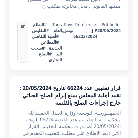
ممثلها القانوني , محل مخابرته بمكتب ن
Publié le:
Référence:
Pays:
Tags:
#النظام
ar
20/05/2024
J P
تونس
,
العام
#التفليس
66223/2024
#أهلية التقاضي
#المطاعن
الجديدة
#سحب
اليد
#الصلح
التجاري
قرار تعقيبي عدد 66224 بتاريخ 20/05/2024 :
تقييد أهلية المفلس يمنع إبرام الصلح الجبائي
خارج إجراءات الصلح بالفلسة
الجمهــوريــة التونسية وزارة العـدل الحمــد لله
محكـمــــة التعقيــب عدد القضية:66224 تاريخه
:20/05/2024 أصــدرت محكمة التعقيـب القرار
الاتي : بعد الاطلاع على مطلب التعقيب المقدم في