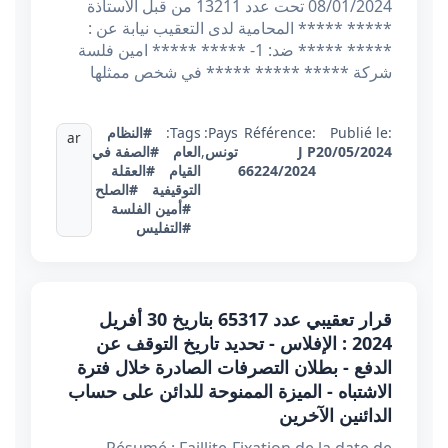
08/01/2024 تحت عدد 13211 من قبل الأستاذة
***** ***** المحامية لدى التعقيب نيابة عن :
***** ***** ضد: 1- ***** ***** امين فلسة
شركة ***** ***** ***** في شخص ممثلها
Publié le:
Référence:
Pays:
Tags:
#النظام
ar
20/05/2024
J P
تونس
,
العام
#الصفة في
66224/2024
القيام
#العقلة
التوقيفية
#الصلح
#أمين الفلسة
#التفليس
قرار تعقيبي عدد 65317 بتاريخ 30 أفريل
2024 : الإفلاس - تحديد تاريخ التوقف عن
الدفع - بطلان التصرفات الصادرة خلال فترة
الاشتباه - الميزة الممنوحة للدائن على حساب
الدائنين الآخرين