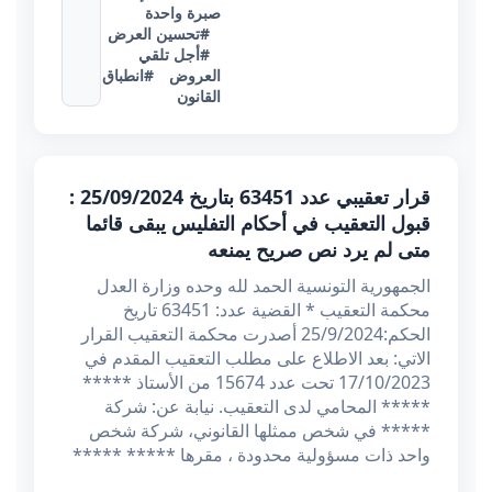
صبرة واحدة
#تحسين العرض
#أجل تلقي
العروض
#انطباق
القانون
قرار تعقيبي عدد 63451 بتاريخ 25/09/2024 :
قبول التعقيب في أحكام التفليس يبقى قائما
متى لم يرد نص صريح يمنعه
الجمهورية التونسية الحمد لله وحده وزارة العدل
محكمة التعقيب * القضية عدد: 63451 تاريخ
الحكم:25/9/2024 أصدرت محكمة التعقيب القرار
الاتي: بعد الاطلاع على مطلب التعقيب المقدم في
17/10/2023 تحت عدد 15674 من الأستاذ *****
***** المحامي لدى التعقيب. نيابة عن: شركة
***** في شخص ممثلها القانوني، شركة شخص
واحد ذات مسؤولية محدودة ، مقرها ***** *****