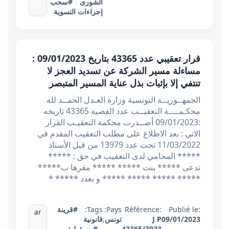
الشورى
#سحب
إجراءات التسوية
قرار تعقيبي عدد 43365 بتاريخ 09/01/2023 :
مساءلة مسير الشركة عن تسديد العجز لا
تنتفي إلا بإثبات بذل عناية المسير المتبصر
الجمهــوريــة التونسية وزارة العـدل الحمــد لله
محكـمــــة التعقيــب عدد القضية 43365 تاريخه
:09/01/2023 أصــدرت محكمة التعقيـب القرار
الاتي : بعد الاطلاع على مطلب التعقيب المقدم في
11/03/2022 تحت عدد 13979 من قبل الأستاذ
***** المحامي لدى التعقيب في حق : *****
تدعى ***** بنت ***** ***** مقرها ب*****
***** ***** ***** ***** و بعدد ***** *
Publié le:
Référence:
Pays:
Tags:
#قرينة
ar
09/01/2023
J P
تونس
,
قانونية
43365/2023
#مسؤولية