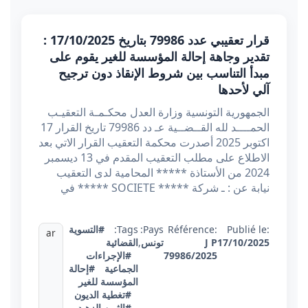
قرار تعقيبي عدد 79986 بتاريخ 17/10/2025 :
تقدير وجاهة إحالة المؤسسة للغير يقوم على
مبدأ التناسب بين شروط الإنقاذ دون ترجيح
آلي لأحدها
الجمهورية التونسية وزارة العدل محكـمـة التعقيـب
الحمــــد لله القــضــية عـ دد 79986 تاريخ القرار 17
اكتوبر 2025 أصدرت محكمة التعقيب القرار الاتي بعد
الاطلاع على مطلب التعقيب المقدم في 13 ديسمبر
2024 من الأستاذة ***** المحامية لدى التعقيب
نيابة عن : ـ شركة ***** SOCIETE ***** في
Publié le:
Référence:
Pays:
Tags:
#التسوية
ar
17/10/2025
J P
تونس
,
القضائية
79986/2025
#الإجراءات
الجماعية
#إحالة
المؤسسة للغير
#تغطية الديون
#الثمن الزهيد