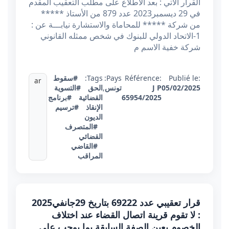
القرار الاتي : بعد الاطلاع على مطلب التعقيب المقدم
في 29 ديسمبر2023 عدد 879 من الأستاذ *****
من شركة ***** للمحاماة والاستشارة نيابـــة عن :
1-الاتحاد الدولي للبنوك في شخص ممثله القانوني
شركة خفية الاسم م
Publié le:
Référence:
Pays:
Tags:
#سقوط
ar
05/02/2025
J P
تونس
,
الحق
#التسوية
65954/2025
القضائية
#برنامج
الإنقاذ
#ترسيم
الديون
#المتصرف
القضائي
#القاضي
المراقب
قرار تعقيبي عدد 69222 بتاريخ 29جانفي2025
: لا تقوم قرينة اتصال القضاء عند اختلاف
الخصوم بعين الصفة السابقة بما يوجب على