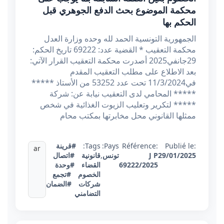
محكمة الموضوع بحث الدفع الجوهري قبل
الحكم بها
الجمهورية التونسية الحمد لله وحده وزارة العدل
محكمة التعقيب * القضية عدد: 69222 تاريخ الحكم:
29جانفي2025 أصدرت محكمة التعقيب القرار الآتي:
بعد الاطلاع على مطلب التعقيب المقدم
في11/3/2024 تحت عدد 53252 من الأستاذ *****
***** المحامي لدى التعقيب نيابة عن: شركة
***** لتكرير وتعليب الزيوت الغذائية في شخص
ممثلها القانوني محل مخابرتها بمكتب محام
Publié le:
Référence:
Pays:
Tags:
#قرينة
ar
29/01/2025
J P
تونس
,
قانونية
#اتصال
69222/2025
القضاء
#وحدة
الخصوم
#تجمع
شركات
#الضمان
التضامني