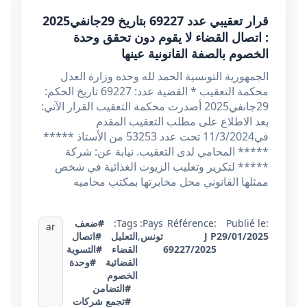
قرار تعقيبي عدد 69227 بتاريخ 29جانفي2025
: اتصال القضاء لا يقوم دون تحقق وحدة
الخصوم بالصفة القانونية عينها
الجمهورية التونسية الحمد لله وحده وزارة العدل
محكمة التعقيب * القضية عدد: 69227 تاريخ الحكم:
29جانفي2025 أصدرت محكمة التعقيب القرار الآتي:
بعد الاطلاع على مطلب التعقيب المقدم
في11/3/2024 تحت عدد 53253 من الأستاذ *****
***** المحامي لدى التعقيب. نيابة عن: شركة
***** لتكرير وتعليب الزيوت الغذائية في شخص
ممثلها القانوني محل مخابرتها بمكتب محاميه
Publié le:
Référence:
Pays:
Tags:
#ضعف
ar
29/01/2025
J P
تونس
,
التعليل
#اتصال
69227/2025
القضاء
#التسوية
القضائية
#وحدة
الخصوم
#التضامن
#تجمع شركات