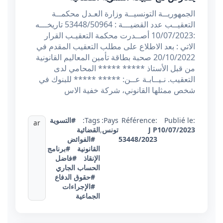
الجمهوريــة التونسيــة وزارة العـدل محكمــة
التعقيــب عدد القضيـــة : 53448/50964 تاريخـــه
:10/07/2023 أصــدرت محكمة التعقيـب القرار
الاتي : بعد الاطلاع على مطلب التعقيب المقدم في
20/10/2022 صحبة بطاقة تأمين المعاليم القانونية
من قبل الأستاذ ***** ***** المحامي لدى
التعقيب. نـيــابـة عــن: ***** ***** للبنوك في
شخص ممثلها القانوني، شركة خفية الاس
Publié le:
Référence:
Pays:
Tags:
#التسوية
ar
10/07/2023
J P
تونس
,
القضائية
53448/2023
#الفوائض
القانونية
#برنامج
الإنقاذ
#فاضل
الحساب الجاري
#حقوق الدفاع
#الإجراءات
الجماعية