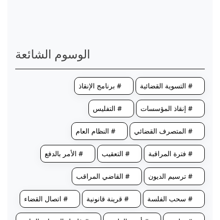
الوسوم الشائعة
# التسوية القضائية
# برنامج الإنقاذ
# إنقاذ المؤسسات
# التفليس
# المتصرف القضائي
# النظام العام
# فترة المراقبة
# التعقيب
# الأمر بالدفع
# ترسيم الديون
# القاضي المراقب
# سحب الفلسة
# قرينة قانونية
# اتصال القضاء