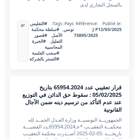
بالسجل التجاري لدى
Publié le:
Référence:
Pays:
Tags:
#التفليس
ar
12/03/2025
J P
تونس
,
#سلطة محكمة
73895/2025
الأصل
#قصور
التعليل
#الخبرة
المحاسبية
#سحب الفلسة
#التستر بالشركة
قرار تعقيبي عدد 65954.2024 بتاريخ
05/02/2025 : سقوط حق الدائن في التوزيع
عند عدم التأكد من ترسيم دينه ضمن الآجال
القانونية
الجمهوريــة التونسيــة وزارة العـدل الحمــد لله
محكمــة التعقيــب *عـ65954.2024ـدد القضيـــة
تاريخـــه :05-02-2025 أصــدرت محكمة التعقيـب