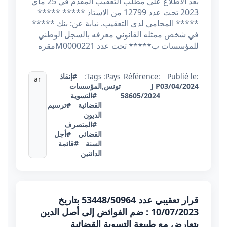
بعد الاطلاع على مطلب التعقيب المقدم في 25 ماي
2023 تحت عدد 12799 من الاستاذ ***** *****
***** المحامي لدى التعقيب. نيابة عن: بنك *****
في شخص ممثله القانوني معرفه بالسجل الوطني
للمؤسسات ب***** تحت عدد M0000221مقره
Publié le:
Référence:
Pays:
Tags:
#إنقاذ
ar
03/04/2024
J P
تونس
,
المؤسسات
58605/2024
#التسوية
القضائية
#ترسيم
الديون
#المتصرف
القضائي
#أجل
السنة
#قائمة
الدائنين
قرار تعقيبي عدد 53448/50964 بتاريخ
10/07/2023 : ضم الفوائض إلى أصل الدين
يتعارض مع طبيعة التسوية القضائية