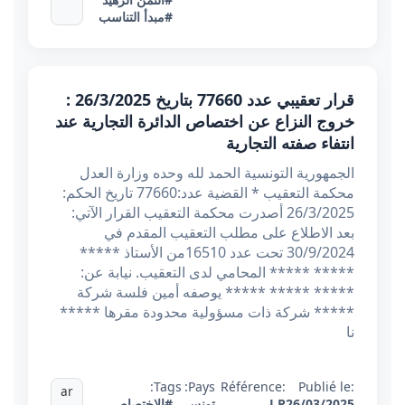
#مبدأ التناسب
قرار تعقيبي عدد 77660 بتاريخ 26/3/2025 :
خروج النزاع عن اختصاص الدائرة التجارية عند
انتفاء صفته التجارية
الجمهورية التونسية الحمد لله وحده وزارة العدل
محكمة التعقيب * القضية عدد:77660 تاريخ الحكم:
26/3/2025 أصدرت محكمة التعقيب القرار الآتي:
بعد الاطلاع على مطلب التعقيب المقدم في
30/9/2024 تحت عدد 16510من الأستاذ *****
***** ***** المحامي لدى التعقيب. نيابة عن:
***** ***** ***** يوصفه أمين فلسة شركة
***** شركة ذات مسؤولية محدودة مقرها *****
نا
Tags:
Pays:
Référence:
Publié le:
ar
26/03/2025
J P
تونس
,
#الاختصاص