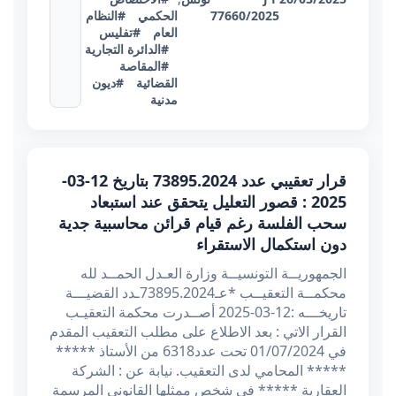
77660/2025
الحكمي
#النظام
العام
#تفليس
#الدائرة التجارية
#المقاصة
القضائية
#ديون
مدنية
قرار تعقيبي عدد 73895.2024 بتاريخ 12-03-
2025 : قصور التعليل يتحقق عند استبعاد
سحب الفلسة رغم قيام قرائن محاسبية جدية
دون استكمال الاستقراء
الجمهوريــة التونسيــة وزارة العـدل الحمــد لله
محكمــة التعقيــب *عـ73895.2024ـدد القضيـــة
تاريخـــه :12-03-2025 أصــدرت محكمة التعقيـب
القرار الاتي : بعد الاطلاع على مطلب التعقيب المقدم
في 01/07/2024 تحت عدد6318 من الأستاذ *****
***** المحامي لدى التعقيب. نيابة عن : الشركة
العقارية ***** في شخص ممثلها القانوني المرسمة