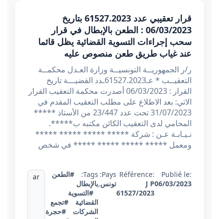
قرار تعقيبي عدد 61527.2023 بتاريخ
06/03/2023 : الطعن بالإبطال في قرار
سحب إجراءات التسوية القضائية يظل قائما
عند غياب طريق طعن منصوص عليه
ر/ر الجمهوريــة التونسيــة وزارة العـدل محكمــة
التعقيــب * عـ61527.2023ـدد القضيـــة تاريخ
القرار : 06/03/2023 أصدرت محكمة التعقيب القرار
الاتي: بعد الاطلاع على مطلب التعقيب المقدم في
31/07/2023 تحت عدد 23/447 من الأستاذ *****
المحامي لدى التعقيب الكائن مكتبه ب*****.
نـيـابـة عـن : شركة ***** ***** ***** *****
ومعمل ***** ***** ***** ***** في شخص
Publié le:
Référence:
Pays:
Tags:
#الطعن
ar
06/03/2023
J P
تونس
,
بالإبطال
61527/2023
#التسوية
القضائية
#تجمع
الشركات
#حجرة