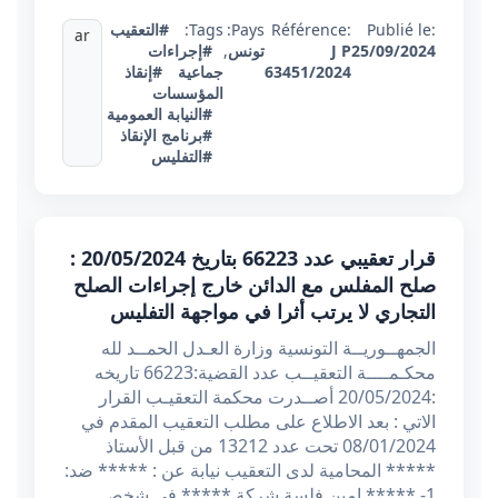
Publié le:
Référence:
Pays:
Tags:
#التعقيب
ar
25/09/2024
J P
تونس
,
#إجراءات
63451/2024
جماعية
#إنقاذ
المؤسسات
#النيابة العمومية
#برنامج الإنقاذ
#التفليس
قرار تعقيبي عدد 66223 بتاريخ 20/05/2024 :
صلح المفلس مع الدائن خارج إجراءات الصلح
التجاري لا يرتب أثرا في مواجهة التفليس
الجمهــوريــة التونسية وزارة العـدل الحمــد لله
محكـمــــة التعقيــب عدد القضية:66223 تاريخه
:20/05/2024 أصــدرت محكمة التعقيـب القرار
الاتي : بعد الاطلاع على مطلب التعقيب المقدم في
08/01/2024 تحت عدد 13212 من قبل الأستاذ
***** المحامية لدى التعقيب نيابة عن : ***** ضد:
1- ***** امين فلسة شركة ***** في شخص