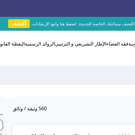
اكتشف
اكتشف مساحتك الخاصة الجديدة:
اضغط هنا
واتبع الإرشادات.
نية
فقه القضاء
الإطار التشريعي و الترتيبي
الروائد الرسمية
اليقظة القانون
560
وثيقة / وثائق