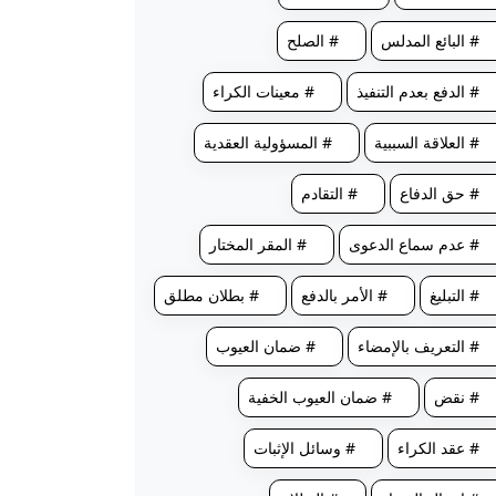
# البائع المدلس
# الصلح
# الدفع بعدم التنفيذ
# معينات الكراء
# العلاقة السببية
# المسؤولية العقدية
# حق الدفاع
# التقادم
# عدم سماع الدعوى
# المقر المختار
# التبليغ
# الأمر بالدفع
# بطلان مطلق
# التعريف بالإمضاء
# ضمان العيوب
# نقض
# ضمان العيوب الخفية
# عقد الكراء
# وسائل الإثبات