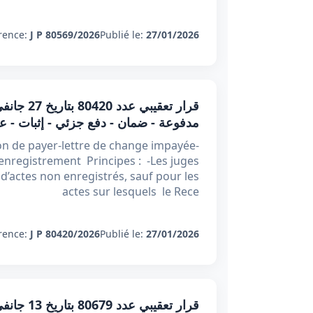
rence:
J P 80569/2026
Publié le:
27/01/2026
مدفوعة - ضمان - دفع جزئي - إثبات - ع
ion de payer-lettre de change impayée-
enregistrement Principes : -Les juges
’actes non enregistrés, sauf pour les
actes sur lesquels le Rece
rence:
J P 80420/2026
Publié le:
27/01/2026