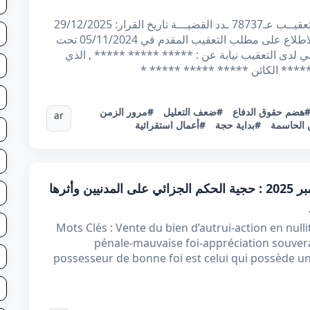
الجمهوريــة ***** وزارة العـدل محكمــة التعقيــب عـ78737 ـدد القضيـــة تاريخ القرار: 29/12/2025
أصــدرت محكمة التعقيـب القرار الاتي: بعد الاطلاع على مطلب التعقيب المقدم في 05/11/2024 تحت
حامي لدى التعقيب نيابة عن : ***** ***** ***** , الذي
 ***** الكائن ***** ***** ***** *
هضم حقوق الدفاع
#ضعف التعليل
#مرور الزمن
ar
 الحاسمة
#بداية حجة
#أعمال استقرائية
قرار تعقيبي عدد 80155 بتاريخ 24 ديسمبر 2025 : حجية الحكم الجزائي على المدنيين وأثرها
Mots Clés : Vente du bien d’autrui-action en nulli
pénale-mauvaise foi-appréciation souvera
possesseur de bonne foi est celui qui possède un 