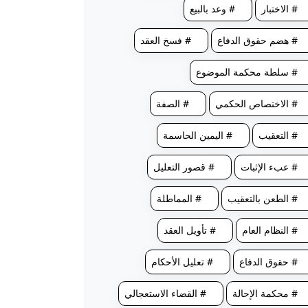
# الاختبار
# وعد بالبيع
# هضم حقوق الدفاع
# فسخ العقد
# سلطة محكمة الموضوع
# الاختصاص الحكمي
# الصفة
# التعقيب
# اليمين الحاسمة
# عبء الإثبات
# قصور التعليل
# الطعن بالتعقيب
# المماطلة
# النظام العام
# تأويل العقد
# حقوق الدفاع
# تعليل الأحكام
# محكمة الإحالة
# القضاء الاستعجالي