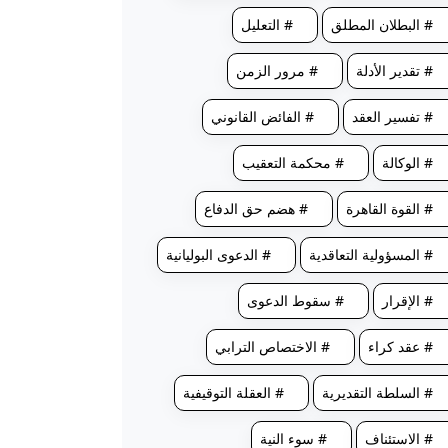
# البطلان المطلق
# التعليل
# تقدير الأدلة
# مرور الزمن
# تفسير العقد
# الفائض القانوني
# الوكالة
# محكمة التعقيب
# القوة القاهرة
# هضم حق الدفاع
# المسؤولية التعاقدية
# الدعوى البوليانية
# الإقرار
# سقوط الدعوى
# عقد كراء
# الاختصاص الترابي
# السلطة التقديرية
# العقلة التوقيفية
# الاستئناف
# سوء النية