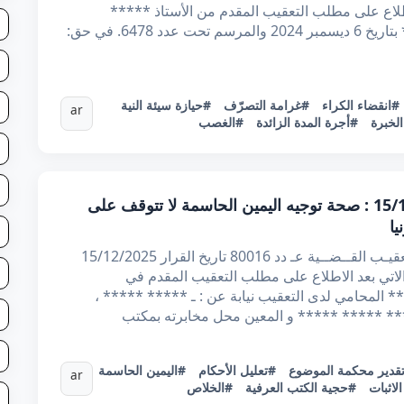
طلاع على مطلب التعقيب المقدم من الأستاذ *****
المحامي لدى التعقيب الكائن مكتبه ب***** بتاريخ 6 ديسمبر 2024 والمرسم تحت عدد 6478. في حق:
#انقضاء الكراء
#غرامة التصرّف
#حيازة سيئة النية
ar
لخبرة
#أجرة المدة الزائدة
#الغصب
قرار تعقيبي عدد 80016 بتاريخ 15/12/2025 : صحة توجيه اليمين الحاسمة لا تتوقف على
يا
الجمهورية التونسية وزارة العدل محكـمـة التعقيـب القــضــية عـ دد 80016 تاريخ القرار 15/12/2025
الاتي بعد الاطلاع على مطلب التعقيب المقدم في
* ***** المحامي لدى التعقيب نيابة عن : ـ ***** ***** ،
* ***** ***** و المعين محل مخابرته بمكتب
قدير محكمة الموضوع
#تعليل الأحكام
#اليمين الحاسمة
ar
لاثبات
#حجية الكتب العرفية
#الخلاص