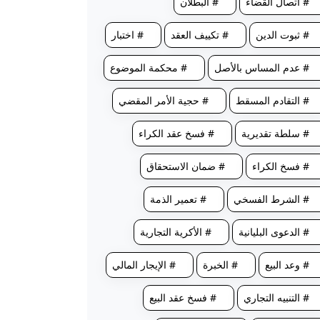
# اتصال القضاء
# البطلان
# ثبوت الدين
# تكييف العقد
# اختبار
# عدم المساس بالأصل
# محكمة الموضوع
# التقادم المسقط
# حجية الأمر المقضي
# سلطة تقديرية
# فسخ عقد الكراء
# فسخ الكراء
# ضمان الاستحقاق
# الشرط الفسخي
# تعمير الذمة
# الدعوى البليانية
# الأكرية التجارية
# وعد البيع
# الخبرة
# الإيجار المالي
# التنبيه التجاري
# فسخ عقد البيع