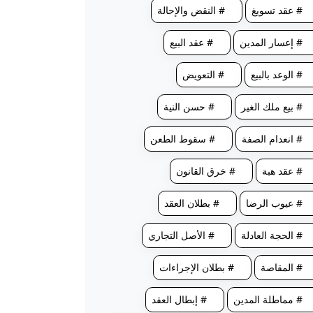
# عقد تسويغ
# النقض والإحالة
# إعسار المدين
# عقد البيع
# الوعد بالبيع
# التعويض
# بيع ملك الغير
# حسن النية
# انعدام الصفة
# سقوط الطعن
# عقد هبة
# خرق القانون
# عيوب الرضا
# بطلان العقد
# الحجة العادلة
# الأصل التجاري
# المقاصة
# بطلان الإجراءات
# مماطلة المدين
# إبطال العقد