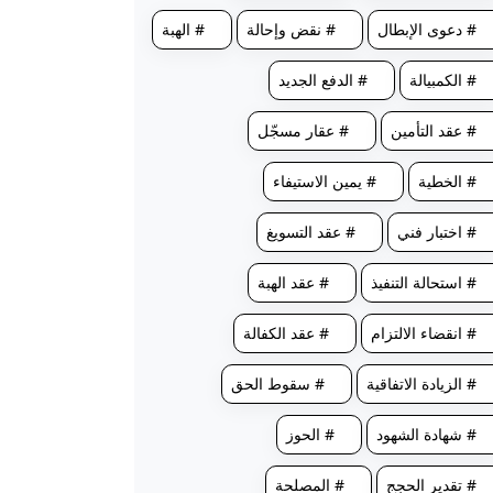
# دعوى الإبطال
# نقض وإحالة
# الهبة
# الكمبيالة
# الدفع الجديد
# عقد التأمين
# عقار مسجّل
# الخطية
# يمين الاستيفاء
# اختبار فني
# عقد التسويغ
# استحالة التنفيذ
# عقد الهبة
# انقضاء الالتزام
# عقد الكفالة
# الزيادة الاتفاقية
# سقوط الحق
# شهادة الشهود
# الحوز
# تقدير الحجج
# المصلحة