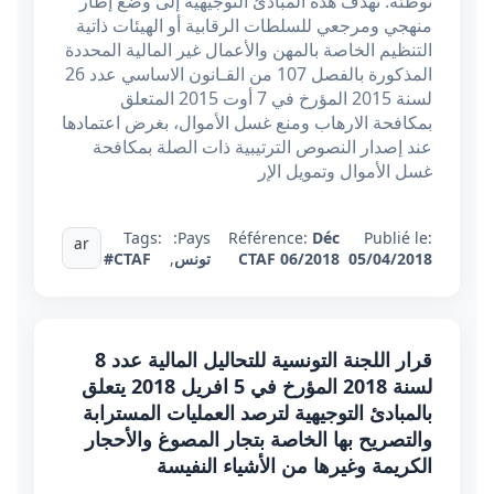
توطئة: تهدف هذه المبادئ التوجيهية إلى وضع إطار
منهجي ومرجعي للسلطات الرقابية أو الهيئات ذاتية
التنظيم الخاصة بالمهن والأعمال غير المالية المحددة
المذكورة بالفصل 107 من القـانون الاساسي عدد 26
لسنة 2015 المؤرخ في 7 أوت 2015 المتعلق
بمكافحة الارهاب ومنع غسل الأموال، بغرض اعتمادها
عند إصدار النصوص الترتيبية ذات الصلة بمكافحة
غسل الأموال وتمويل الإر
Tags:
Pays:
Référence:
Déc
Publié le:
ar
05/04/2018
CTAF 06/2018
تونس
,
#CTAF
قرار اللجنة التونسية للتحاليل المالية عدد 8
لسنة 2018 المؤرخ في 5 افريل 2018 يتعلق
بالمبادئ التوجيهية لترصد العمليات المسترابة
والتصريح بها الخاصة بتجار المصوغ والأحجار
الكريمة وغيرها من الأشياء النفيسة