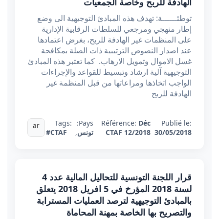
الهادفة للربح وخاصة الجمعيات
توطئــــــة: تهدف هذه المبادئ التوجيهية الى وضع
إطار منهجي ومرجعي للسلطات الرقابية الإدارية
على المنظمات غير الهادفة للربح، بغرض اعتمادها
عند اصدار النصوص الترتيبية ذات الصلة بمكافحة
غسل الاموال وتمويل الارهاب. كما تعتبر هذه المبادئ
التوجيهية آلية ارشاد وتبسيط للقواعد والإجراءات
الواجب اتخاذها ومراعاتها من قبل المنظمة غير
الهادفة للربح
Tags:
Pays:
Référence:
Déc
Publié le:
ar
30/05/2018
CTAF 12/2018
تونس
,
#CTAF
قرار اللجنة التونسية للتحاليل المالية عدد 4
لسنة 2018 المؤرخ في 5 افريل 2018 يتعلق
بالمبادئ التوجيهية لترصد العمليات المسترابة
والتصريح بها الخاصة بمهنة المحاماة