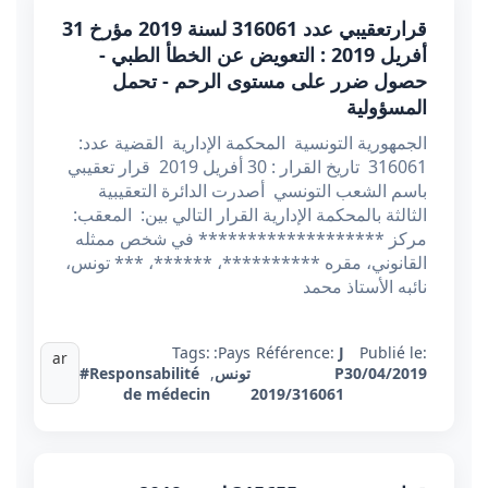
قرارتعقيبي عدد 316061 ​​​​​​​لسنة 2019 مؤرخ 31
أفريل 2019 : التعويض عن الخطأ الطبي -
حصول ضرر على مستوى الرحم - تحمل
المسؤولية
الجمهورية التونسية المحكمة الإدارية القضية عدد:
316061 تاريخ القرار : 30 أفريل 2019 قرار تعقيبي
باسم الشعب التونسي أصدرت الدائرة التعقيبية
الثالثة بالمحكمة الإدارية القرار التالي بين: المعقب:
مركز ******************* في شخص ممثله
القانوني، مقره **********، ******، *** تونس،
نائبه الأستاذ محمد
Tags:
Pays:
Référence:
J
Publié le:
ar
30/04/2019
P
تونس
,
#Responsabilité
de médecin
2019/316061