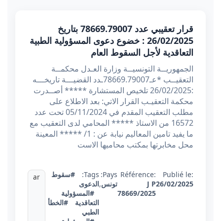
قرار تعقيبي عدد 78669.79007 بتاريخ
26/02/2025 : خضوع دعوى المسؤولية الطبية
التعاقدية لأجل السقوط العام
الجمهوريــة التونسيــة وزارة العـدل محكمــة
التعقيــب *عـ78669.79007ـدد القضيـــة تاريخـــه
:26/02/2025 تلخيص المستشارة ***** أصــدرت
محكمة التعقيـب القرار الاتي: بعد الاطلاع على
مطلب التعقيب المقدم في 05/11/2024 تحت عدد
16572 من الاستاذ ***** المحامي لدى التعقيب مع
ما يفيد تامين المعاليم نيابة عن : 1/ ***** المعينة
محل مخابرتها بمكتب محاميها الاست
Publié le:
Référence:
Pays:
Tags:
#سقوط
ar
26/02/2025
J P
تونس
,
الدعوى
78669/2025
#المسؤولية
التعاقدية
#الخطأ
الطبي