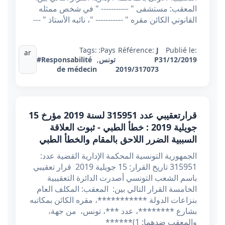
المعقب: مستشفى " ----------- " في شخص ممثله
القانوني الكائن مقره " ----------- "، نائبه الأستاذ " ---
Tags:
Pays:
Référence:
J
Publié le:
ar
31/12/2019
P
تونس
,
#Responsabilité
de médecin
2019/317073
قرارتعقيبي عدد 315951 لسنة 2019 مؤرخ 15
جويلية 2019 : خطأ الطبي - ثبوت العلاقة
السببية الضرر اللاحق بالمقام والخطأ الطبي
الجمهورية التونسية المحكمة الإدارية القضية عدد:
315951 تاريخ القرار: 15 جويلية 2019 قرار تعقيبي
باسم الشعب التونسي أصدرت الدائرة التعقيبية
الخامسة القرار التالي بين: المعقب: المكلف العام
بنزاعات الدولة ***********، مقره الكائن بمکاتبه
بشارع ********، عدد ***، تونس، من جهة،
والمعقب ضدهما: 1)******