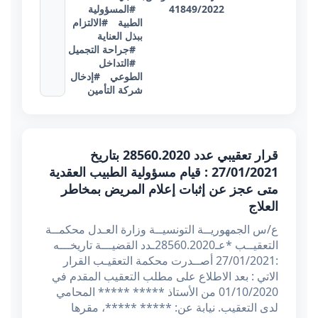
41849/2022
#المسؤولية
الطبية
#الالتزام
ببذل العناية
#جراحة التجميل
#التداخل
الطوعي
#إدخال
شركة التأمين
قرار تعقيبي عدد 28560.2020 بتاريخ
27/01/2021 : قيام مسؤولية الطبيب العقدية
متى عجز عن إثبات إعلام المريض بمخاطر
العلاج
ع/س الجمهوريــة التونسيــة وزارة العـدل محكمــة
التعقيــب *عـ28560.2020ـدد القضيـــة تاريخـــه
:27/01/2021 أصــدرت محكمة التعقيـب القرار
الاتي : بعد الاطلاع على مطلب التعقيب المقدم في
01/10/2020 من الأستاذ ***** ***** المحامي
لدى التعقيب. نيابة عن: ***** *****، مقرها