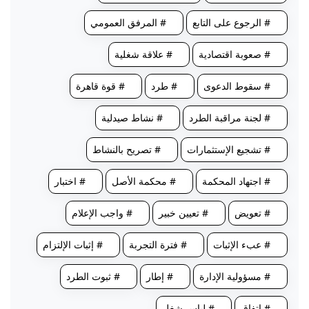
# الرجوع على التابع
# المرفق العمومي
# صعوبة اقتصادية
# علاقة شغلية
# سقوط الدعوى
# طرد
# قوة قاهرة
# لجنة مراقبة الطرد
# نشاط صيدلية
# تشجيع الإستثمارات
# تصريح بالنشاط
# اجتهاد المحكمة
# محكمة الأصل
# اختبار
# تعويض
# تعيين خبير
# واجب الإعلام
# عبء الإثبات
# فترة التجربة
# إثبات الإلتزام
# مسؤولية الإدارة
# إطار
# ثبوت الطرد
# اتفاق
# لباس شغل