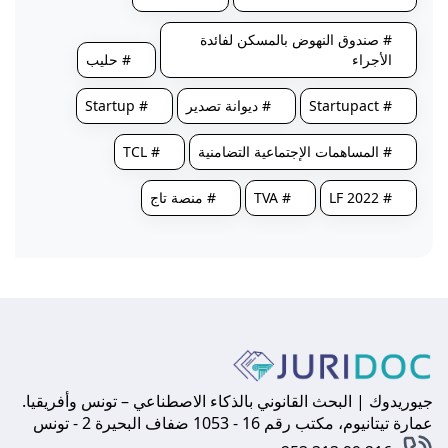
# صندوق النهوض بالمسكن لفائدة
الأجراء
# حليب
# Startupact
# ديوانة تصدير
# Startup
# المساهمات الإجتماعية التضامنية
# TCL
# LF 2022
# TVA
# منصة تاج
جيوريدوك | البحث القانوني بالذكاء الاصطناعي – تونس وأفريقيا.
عمارة تيتانيوم، مكتب رقم 16 - 1053 ضفاف البحيرة 2 - تونس