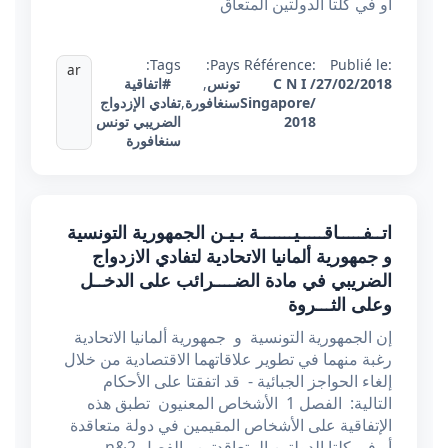
أو في كلتا الدولتين المتعاق
Tags:
Pays:
Référence:
Publié le:
ar
27/02/2018
C N I /
تونس
,
#اتفاقية
Singapore/
سنغافورة
,
تفادي الإزدواج
2018
الضريبي تونس
سنغافورة
اتــفـــــاقـــــيـــــــة بـيـن الجمهورية التونسية
و جمهورية ألمانيا الاتحادية لتفادي الازدواج
الضريبي في مادة الضــــرائب على الدخــل
وعلى الثـــروة
إن الجمهورية التونسية و جمهورية ألمانيا الاتحادية
رغبة منهما في تطوير علاقاتهما الاقتصادية من خلال
إلغاء الحواجز الجبائية - قد اتفقتا على الأحكام
التالية: الفصل 1 الأشخاص المعنيون تطبق هذه
الإتفاقية على الأشخاص المقيمين في دولة متعاقدة
أو في كلتا الدولتين المتعاقدتين. الفصل 2&n