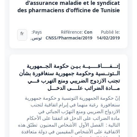
d'assurance maladie et le syndicat
des pharmaciens d'officine de Tunisie
Pays:
Référence:
Con
Publié le:
fr
14/02/2019
CNSS/Pharmacie/2019
تونس
,
إتـــفـــــاقـــــيــة بـيـن حكومة الجــمهورية
الــتونــسية وحكومة جمهورية سنغافورة بشأن
تجنب الازدوج الضريبي ومنع التهرب فـــي
مـــادة الضرائب علــــى الدخـــل
إنّ حكومة الجمهورية التونسية و حكومة جمهورية
سنغافورة رغبة منهما في إبرام اتفاقية لتجنب
الازدواج الضريبي ومنع التهرّب الجبائي في
مادة الضرائب على الدخل قد اتفقتا على الأحكام
التالية : الفصل الأول الأشخاص المعنيون تطبّق هذه
الاتفاقية على الأشخاص المقيمين في دولة متعاقدة