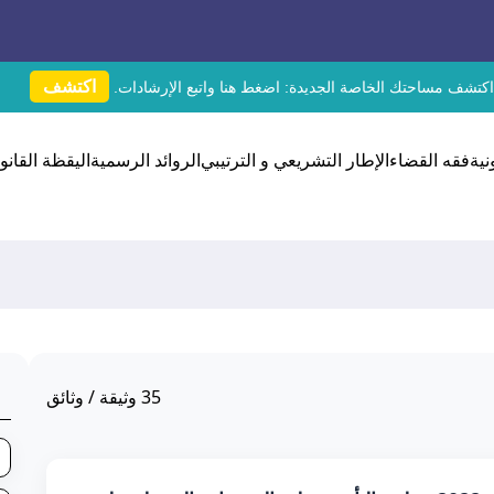
اكتشف
اكتشف مساحتك الخاصة الجديدة:
اضغط هنا
واتبع الإرشادات.
نية
فقه القضاء
الإطار التشريعي و الترتيبي
الروائد الرسمية
اليقظة القانون
35
وثيقة / وثائق