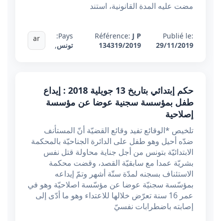
مضت عليه المدة القانونية، استند
Pays:
Référence:
J P
Publié le:
ar
29/11/2019
134319/2019
تونس
,
حكم إبتدائي بتاريخ 13 جويلية 2018 : إيداع
طفل بمؤسسة سجنية عوضا عن مؤسسة
إصلاحية
تلخيص *الوقائع تفيد وقائع القضيّة أنّ المستأنف
ضدّه أحيل وهو طفل على الدائرة الجناحيّة بالمحكمة
الابتدائيّة بتونس من أجل جناية محاولة قتل نفس
بشريّة عمدا مع سابقيّة القصد، وقضت محكمة
الاستئناف بسجنه لمدّة ستّة أشهر وتمّ إيداعه
بمؤسّسة سجنيّة عوضا عن مؤسّسة اصلاحيّة وهو في
عمر 16 سنة تعرّض خلالها للاعتداء وهو ما أدّى إلى
إصابته باضطرابات نفسيّ