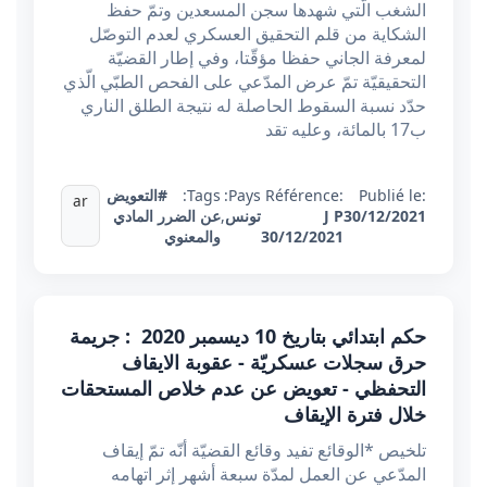
الشغب الّتي شهدها سجن المسعدين وتمّ حفظ
الشكاية من قلم التحقيق العسكري لعدم التوصّل
لمعرفة الجاني حفظا مؤقّتا، وفي إطار القضيّة
التحقيقيّة تمّ عرض المدّعي على الفحص الطبّي الّذي
حدّد نسبة السقوط الحاصلة له نتيجة الطلق الناري
ب17 بالمائة، وعليه تقد
Publié le:
Référence:
Pays:
Tags:
#التعويض
ar
30/12/2021
J P
تونس
,
عن الضرر المادي
30/12/2021
والمعنوي
حكم ابتدائي بتاريخ 10 ديسمبر 2020 : جريمة
حرق سجلات عسكريّة - عقوبة الايقاف
التحفظي - تعويض عن عدم خلاص المستحقات
خلال فترة الإيقاف
تلخيص *الوقائع تفيد وقائع القضيّة أنّه تمّ إيقاف
المدّعي عن العمل لمدّة سبعة أشهر إثر اتهامه