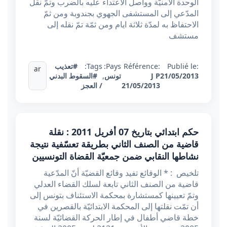
الوحدة الأمنيّة وواصل الاعتداء عليه بالضرب وتمّ نقل
المدّعي إلى المستشفى الجهوي بجندوبة ومن ثمّ
الاحتفاظ به لمدّة ثلاثة ايام ومن ثمّة تمّ نقله إلى
مستشف
Publié le:
Référence:
Pays:
Tags:
#تعذيب
ar
21/05/2013
J P
تونس
,
#السقوط البدني
21/05/2013
/ العجز
حكم ابتدائي بتاريخ 07 أفريل 2011 : نقلة
قاضية من الصنف الثاني بطريقة تعسّفية نتيجة
نشاطها النقابي ضمن جمعيّة القضاة التونسيين
تلخيص : * الوقائع تفيد وقائع القضيّة أنّ المدّعية
قاضية من الصنف الثاني تابعة لسلك القضاء العدلي
وتمّ تعيينها كمستشارة بمحكمة الاستئناف بتونس إلى
أن تمّت نقلتها إلى المحكمة الابتدائيّة بالقصرين في
خطة قاضي أطفال في إطار الحركة القضائيّة لسنة