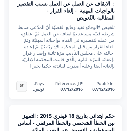
: الايقاف عن العمل عن العمل بسبب التقصير
بالواجبات المهنية - إلغاء القرار -
المطالبة بالتّعويض
تلخيص *الوقائع تفيد وقائع القضيّة أنّ المدّعي ضابط
شرطة فنيّة مساعد تمّ ايقافه عن العمل ثمّ اعفاؤه
من عمله لتقصيره في القيام بواجباته المهنيّة وتمّ
الغاء القرار من قبل المحكمة الإداريّة ثمّ تمّ إعادة
احالته على مجلس التأديب مرّة ثانية وإصدار قرار
بإعفائه للمرّة الثانية والّذي قامت المحكمة الإداريّة
بإلغائه أيضا وعليه أصدرت لفائدته حكما بجبر ا
Pays:
Référence:
J P
Publié le:
ar
07/12/2016
07/12/2016
تونس
,
حكم ابتدائي بتاريخ 18 فيفري 2015 : التمييز
بين الخطأ الشخصي والخطأ المرفقي - أساس
المسؤولية - التعويض عن الضرر المادّي