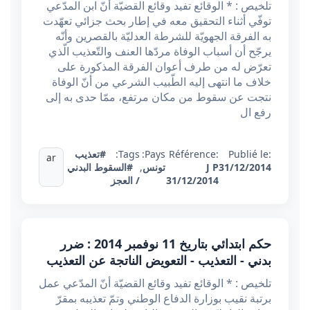
تلخيص : * الوقائع تفيد وقائع القضيّة أنّ ابن المدّعي
توفّي أثناء التحقيق معه في إطار بحث جزائي تعهّدت
به الفرقة الجهويّة للشرطة العدليّة بالقصرين وأنّه
يرجّح أن أسباب الوفاة مردّها العنف والتّعذيب الّذي
تعرّض له من طرف أعوان الفرقة المذكورة على
خلاف ما انتهى إليه الطّبيب الشرعي من أنّ الوفاة
نتجت عن سقوط من مكان مرتفع، ممّا حدى به إلى
رفع ال
Publié le:
Référence:
Pays:
Tags:
#تعذيب
ar
31/12/2014
J P
تونس
,
#السقوط البدني
31/12/2014
/ العجز
حكم ابتدائي بتاريخ 11 نوفمبر 2014 : ضرر
بدني - التعذيب - التعويض الناتجة عن التعذيب
تلخيص : * الوقائع تفيد وقائع القضيّة أنّ المدّعي عمل
برتبة نقيب بوزارة الدفاع الوطني وتمّ تعذيبه بمقرّ