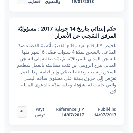
19/01/2018
والمعنوي
#تعذيب
حكم إبتدائي بتاريخ 14 جويلية 2017 : مسؤوليّة
المرفق السّجني عن الأضرار
تلخيص *الوقائع تفيد وقائع القضيّة أنّه تمّ القضاء ضدّ
المدّعي بالسجن لمدّة 4 سنوات قضّى 6 أشهر منها
بالسجن المدني بالمرناقيّة ثمّ تمّت نقلته إلى السجن
المدني ببرج الرومي أين تمّت مطالبته بالعمل بمطعم
السجن وبسبب وضعه الصحّي وإثر قيامه بهذا العمل
تعرّض إلى حروق بليغة على مستوى ساقه اليمنى
والّتي خلّفت له تشوّها، وعليه تقدّم بالدعوى الماثلة
لإق
Pays:
Référence:
J P
Publié le:
ar
14/07/2017
14/07/2017
تونس
,