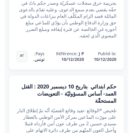
بجريمة حرق سجلات عسكريّة وصدر حكم باتّ في
حقّه يقضي بعدم سمع الدعوى، وعليه تقدّم بالدعوى
الماثلة قصد الزام المكلّف العام بنزاعات الدولة في
حق وزارة الدفاع الوطني بأن يؤدّي للمدّعي مبلغ
أجوره غي الخالصة عن فترة إيقافه ومبلغ الضرر
المعنوي الّذي لحقه.
Pays:
Référence:
J P
Publié le:
ar
10/12/2020
10/12/2020
تونس
,
حكم ابتدائي بتاريخ 10 ديسمبر 2020 : القتل
العمد- أساس المسؤوليّة - التعويضات
المستحقّة
تلخيص *الوقائع -تفيد وقائع القضيّة أنّه تمّ إطلاق النار
على مورّث المدّعين بمركز الأمن الوطني بالعطار
بسيدي حسين 2 من طرف عون أمن فأرداه قتيلا
وأحيل العون المتّهم من طرف دائرة الاتهام على