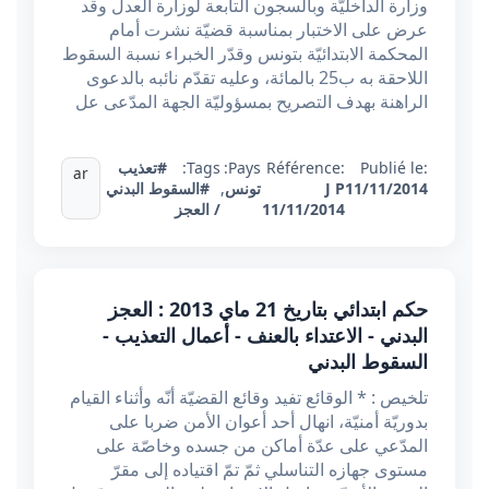
وزارة الداخليّة وبالسجون التابعة لوزارة العدل وقد
عرض على الاختبار بمناسبة قضيّة نشرت أمام
المحكمة الابتدائيّة بتونس وقدّر الخبراء نسبة السقوط
اللاحقة به ب25 بالمائة، وعليه تقدّم نائبه بالدعوى
الراهنة بهدف التصريح بمسؤوليّة الجهة المدّعى عل
Publié le:
Référence:
Pays:
Tags:
#تعذيب
ar
11/11/2014
J P
تونس
,
#السقوط البدني
11/11/2014
/ العجز
حكم ابتدائي بتاريخ 21 ماي 2013 : العجز
البدني - الاعتداء بالعنف - أعمال التعذيب -
السقوط البدني
تلخيص : * الوقائع تفيد وقائع القضيّة أنّه وأثناء القيام
بدوريّة أمنيّة، انهال أحد أعوان الأمن ضربا على
المدّعي على عدّة أماكن من جسده وخاصّة على
مستوى جهازه التناسلي ثمّ تمّ اقتياده إلى مقرّ