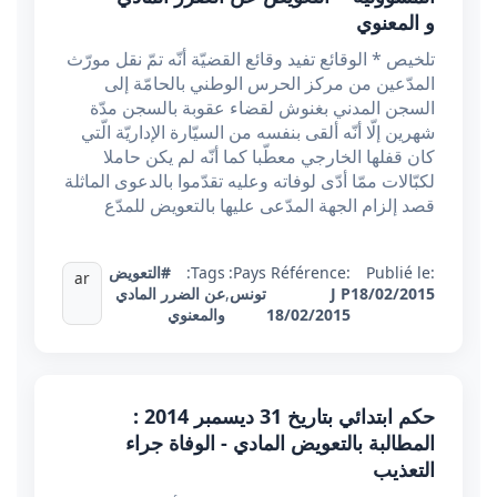
و المعنوي
تلخيص * الوقائع تفيد وقائع القضيّة أنّه تمّ نقل مورّث
المدّعين من مركز الحرس الوطني بالحامّة إلى
السجن المدني بغنوش لقضاء عقوبة بالسجن مدّة
شهرين إلّا أنّه ألقى بنفسه من السيّارة الإداريّة الّتي
كان قفلها الخارجي معطّبا كما أنّه لم يكن حاملا
لكبّالات ممّا أدّى لوفاته وعليه تقدّموا بالدعوى الماثلة
قصد إلزام الجهة المدّعى عليها بالتعويض للمدّع
Publié le:
Référence:
Pays:
Tags:
#التعويض
ar
18/02/2015
J P
تونس
,
عن الضرر المادي
18/02/2015
والمعنوي
حكم ابتدائي بتاريخ 31 ديسمبر 2014 :
المطالبة بالتعويض المادي - الوفاة جراء
التعذيب