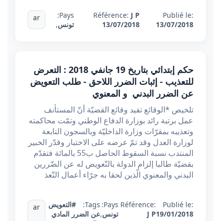
Pays:
Référence:
J P
Publié le:
ar
13/07/2018
13/07/2018
تونس
,
حكم إبتدائي بتاريخ 19 جانفي 2018 : التعرض
للتعذيب - إثبات الضرر اللاحق - طلب التعويض
عن الضرر البدني و المعنوي
تلخيص *الوقائع تفيد وقائع القضيّة أنّ المستأنف
عمل برتبة رائد بوزارة الدفاع الوطني وتمّت محاكمته
وتعذيبه بمقرّات وزارة الداخليّة وبالسجون التابعة
لوزارة العدل وقد تمّ عرضه على الاختبار وقدّر الخبير
المنتدب نسبة السقوط الحاصل ب55 بالمائة فتقدّم
بقضيّة طالبا إلزام الدولة بالتّعويض له عن الضّررين
البدني والمعنوي الّذين لحقا به جرّاء أعمال التّعذ
Publié le:
Référence:
Pays:
Tags:
#التعويض
ar
19/01/2018
J P
تونس
,
عن الضرر المادي