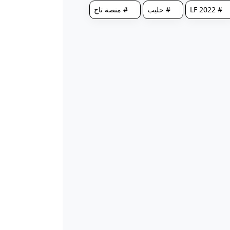
# LF 2022
# حليب
# منصة تاج