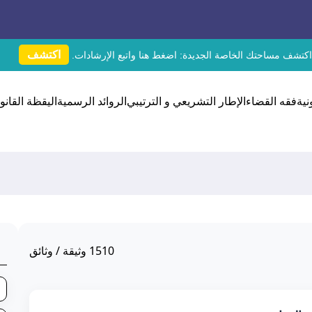
اكتشف
اكتشف مساحتك الخاصة الجديدة:
اضغط هنا
واتبع الإرشادات.
نية
فقه القضاء
الإطار التشريعي و الترتيبي
الروائد الرسمية
اليقظة القانون
1510
وثيقة / وثائق