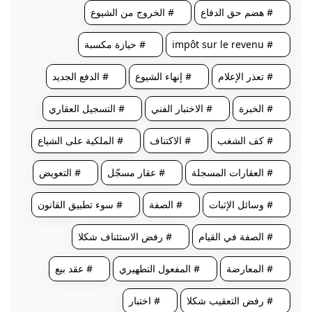
# هضم حق الدفاع
# الخروج من الشيوع
# impôt sur le revenu
# حيازة مكسبة
# تعذر الإعلام
# إنهاء الشيوع
# الدفع الجديد
# الخبرة
# الاختبار الفني
# التسجيل العقاري
# كف الشغب
# الاكتناف
# الملكية على الشياع
# العقارات المسجلة
# عقار مسجّل
# التعويض
# وسائل الإثبات
# الصفة
# سوء تطبيق القانون
# الصفة في القيام
# رفض الاستئناف شكلا
# المعارضة
# المفعول التطهيري
# عقد بيع
# رفض التعقيب شكلا
# اختبار