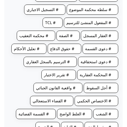
# سلطة محكمة الموضوع
# التسجيل الاجباري
# المفعول المنشئ للترسيم
# TCL
# العقار المسجل
# الصفة
# محكمة التعقيب
# دعوى القسمة
# حقوق الدفاع
# تعليل الأحكام
# دعوى استحقاقية
# الترسيم بالسجل العقاري
# المحكمة العقارية
# تقرير الاختبار
# أجل السقوط
# واقعية القانون الجبائي
# الاختصاص الحكمي
# القضاء الاستعجالي
# الشغب
# الغلط الواضح
# القسمة القضائية
# سقوط الحق
# التبليغ
# الشيوع