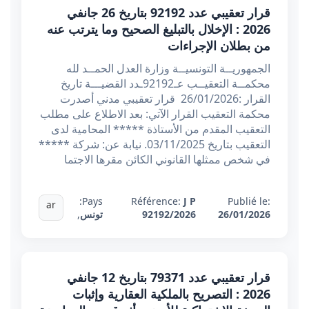
قرار تعقيبي عدد 92192 بتاريخ 26 جانفي
2026 : الإخلال بالتبليغ الصحيح وما يترتب عنه
من بطلان الإجراءات
الجمهوريــة التونسيــة وزارة العدل الحمــد لله
محكمــة التعقيــب عـ92192ـدد القضيـــة تاريخ
القرار :26/01/2026 قرار تعقيبي مدني أصدرت
محكمة التعقيب القرار الآتي: بعد الاطلاع على مطلب
التعقيب المقدم من الأستاذة ***** المحامية لدى
التعقيب بتاريخ 03/11/2025. نيابة عن: شركة *****
في شخص ممثلها القانوني الكائن مقرها الاجتما
Pays:
Référence:
J P
Publié le:
ar
26/01/2026
92192/2026
تونس
,
قرار تعقيبي عدد 79371 بتاريخ 12 جانفي
2026 : التصريح بالملكية العقارية وإثبات