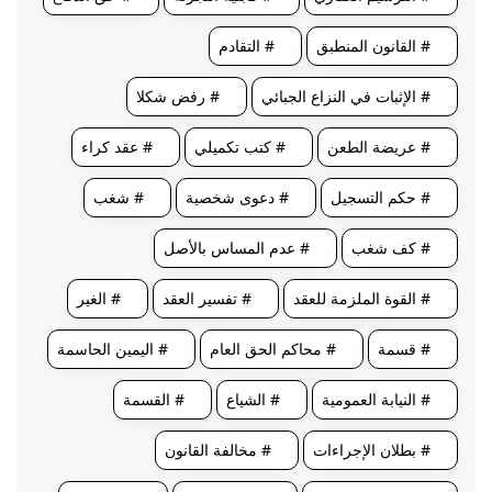
# القانون المنطبق
# التقادم
# الإثبات في النزاع الجبائي
# رفض شكلا
# عريضة الطعن
# كتب تكميلي
# عقد كراء
# حكم التسجيل
# دعوى شخصية
# شغب
# كف شغب
# عدم المساس بالأصل
# القوة الملزمة للعقد
# تفسير العقد
# الغير
# قسمة
# محاكم الحق العام
# اليمين الحاسمة
# النيابة العمومية
# الشياع
# القسمة
# بطلان الإجراءات
# مخالفة القانون