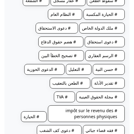
# سقوط الطعن
# عقار مسجّل
# الشفعة
# الحيازة المكسبة
# النظام العام
# ملك الدولة الخاص
# دعوى الاستحقاق
# دعوى استحقاق
# هضم حقوق الدفاع
# الرسم العقاري
# تصحيح الخطأ البين
# حسن النية
# التعليل
# الدعوى الحوزية
# تقدير الأدلة
# الطعن بالتعقيب
# مجلة الحقوق العينية
# TVA
# impôt sur le revenu des
personnes physiques
# الحيازة
# فقه قضاء جبائي
# دعوى كف الشغب