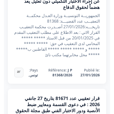
عن إجراء الاختبار التكميلي دون تعليل يعد
هضماً لحقوق الدفاع
الجمهوريــة التونسيــة وزارة العـدل محكمــة
التعقيــب عدد القضيـــة: 81368
تاريخـــه:27/01/2026 أصــدرت محكمة التعقيـب
القرار الاتي : بعد الاطلاع على مطلب التعقيب المقدم
في 20/01/2025 من قبل الاستاذ ***** *****
المحامي لدى التعقيب في حق: ***** *****
***** و ***** ***** ***** القاطنين ب*****
***** محل مخابرتهما مكتب نائ
Pays:
Référence:
J P
Publié le:
ar
27/01/2026
81368/2026
تونس
,
قرار تعقيبي عدد 81671 بتاريخ 27 جانفي
2026 : في دعوى القسمة ومعايير ضبط
الأنصبة ودور الاختبار الفني طبق مجلة الحقوق