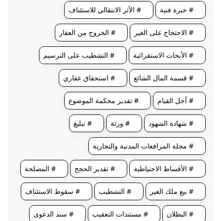
# خبرة فنية
# الأثر الانتقالي للاستئناف
# الاحتجاج على الغير
# الخروج من العقار
# الأبحاث الاستقرائية
# التشطيب على الترسيم
# قسمة المال الشائع
# استحقاق عقاري
# أجل القيام
# تقدير محكمة الموضوع
# شهادة الشهود
# ورثة
# تبليغ
# مجلة المرافعات المدنية والتجارية
# الأقساط الاحتياطية
# تقدير الحجج
# المصلحة
# بيع ملك الغير
# التشطيب
# سقوط الاستئناف
# البطلان
# مستندات التعقيب
# سند الدعوى