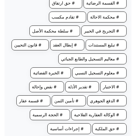
# القسمة الرضائية
# حق ارتفاق
# محكمة الاحالة
# تقادم مكسب
# التجريح في الخبير
# سلطة محكمة الأصل
# تبليغ المستندات
# إبطال العقد
# قانون التحيين
# معاليم التسجيل والطابع الجبائي
# معلوم التسجيل النسبي
# الخبرة القضائية
# الاختبار
# تقدير الأدلة
# نقض وإحالة
# الدفع الجوهري
# تأمين الثمن
# قسمة عقار
# الوكالة العقارية الفلاحية
# الحجة الرسمية
# حق الملكية
# إجراءات أساسية