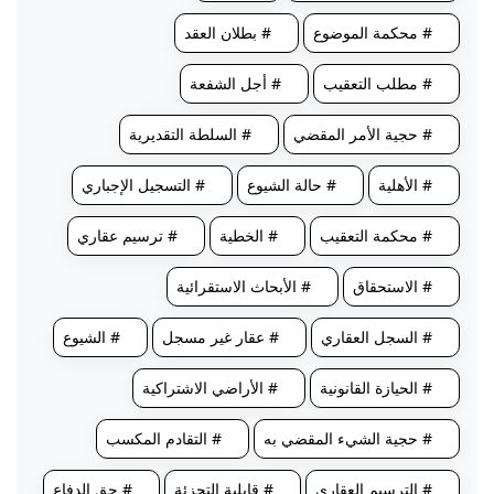
# محكمة الموضوع
# بطلان العقد
# مطلب التعقيب
# أجل الشفعة
# حجية الأمر المقضي
# السلطة التقديرية
# الأهلية
# حالة الشيوع
# التسجيل الإجباري
# محكمة التعقيب
# الخطية
# ترسيم عقاري
# الاستحقاق
# الأبحاث الاستقرائية
# السجل العقاري
# عقار غير مسجل
# الشيوع
# الحيازة القانونية
# الأراضي الاشتراكية
# حجية الشيء المقضي به
# التقادم المكسب
# الترسيم العقاري
# قابلية التجزئة
# حق الدفاع