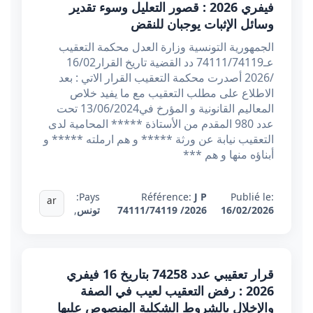
فيفري 2026 : قصور التعليل وسوء تقدير
وسائل الإثبات يوجبان للنقض
الجمهورية التونسية وزارة العدل محكمة التعقيب
عـ74111/74119 دد القضية تاريخ القرار16/02
/2026 أصدرت محكمة التعقيب القرار الاتي : بعد
الاطلاع على مطلب التعقيب مع ما يفيد خلاص
المعاليم القانونية و المؤرخ في13/06/2024 تحت
عدد 980 المقدم من الأستاذة ***** المحامية لدى
التعقيب نيابة عن ورثة ***** و هم ارملته ***** و
أبناؤه منها و هم ***
Pays:
Référence:
J P
Publié le:
ar
16/02/2026
74111/74119 /2026
تونس
,
قرار تعقيبي عدد 74258 بتاريخ 16 فيفري
2026 : رفض التعقيب لعيب في الصفة
والإخلال بالشروط الشكلية المنصوص عليها