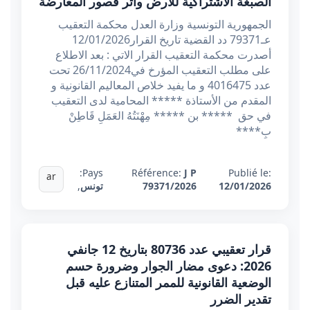
الصبغة الاشتراكية للأرض وأثر قصور المعارضة
الجمهورية التونسية وزارة العدل محكمة التعقيب
عـ79371 دد القضية تاريخ القرار12/01/2026
أصدرت محكمة التعقيب القرار الاتي : بعد الاطلاع
على مطلب التعقيب المؤرخ في26/11/2024 تحت
عدد 4016475 و ما يفيد خلاص المعاليم القانونية و
المقدم من الأستاذة ***** المحامية لدى التعقيب
في حق ***** بن ***** مِهْنَتُهُ العَمَلِ قَاطِنْ
بِ****
Pays:
Référence:
J P
Publié le:
ar
12/01/2026
79371/2026
تونس
,
قرار تعقيبي عدد 80736 بتاريخ 12 جانفي
2026: دعوى مضار الجوار وضرورة حسم
الوضعية القانونية للممر المتنازع عليه قبل
تقدير الضرر