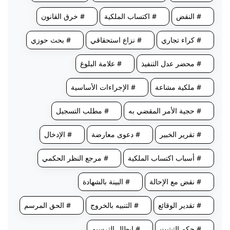
# النقض
# اكتساب الملكية
# خرق القانون
# كراء تجاري
# نزاع استحقاقي
# بحث حوزي
# محضر عدل التنفيذ
# علامة البلوغ
# ملكية مشاعة
# الإجراءات الأساسية
# حجية الأمر المقضي به
# مطلب التسجيل
# تقرير الخبير
# دعوى معارضة
# الإدخال
# أسباب اكتساب الملكية
# مرجع النظر الحكمي
# نقض مع الإحالة
# البينة بالشهادة
# تقدير الوقائع
# التنبيه بالخروج
# الحق المرسم
# حكم التبتيت
# إبطال الترسيم