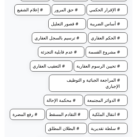
# الإقرار الحكمي
# حق المرور
# إعلام الشفيع
# أساس الضريبة
# قصور التعليل
# الحكم العقاري
# ترسيم بالسجل العقاري
# مشروع القسمة
# عدم قابلية التجزئة
# تحيين الرسوم العقارية
# التعقيب العقاري
# المراجعة الجبائية و التوظيف
الإجباري
# الدوائر المجتمعة
# محكمة الإحالة
# انتقال الملكية
# التقادم المسقط
# رفع المضرة
# سلطة تقديرية
# البطلان المطلق