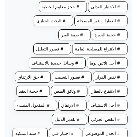
# الاختبار العدلي
# حجز معلوم الخطية
# العقارات غير المسجلة
# البحث الحيازي
# حجية الخبرة
# صفة الغير
# الانتزاع للمصلحة العامة
# قصور التعليل
# أجل ثلاثين يوما
# وسائل جديدة بالاستئناف
# نقض القرار
# قصور التسبيب
# حق الارتفاق
# الانتفاع بالعقار
# وثائق الطعن
# حجية العقد
# أجل الاستئناف
# الارتفاق
# المفعول المنشئ
# النقض الجزئي
# تقدير الدليل
# الجدل الموضوعي
# اختبار فني
# سند الملكية