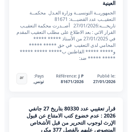
العينية
الجمهوريــة التونسيــة وزارة العـدل محكمــة
التعقيــب عدد القضيـــة: 81671
تاريخـــه:27/01/2026 أصــدرت محكمة التعقيـب
القرار الاتي : بعد الاطلاع على مطلب التعقيب المقدم
في 27/01/2025 من الأستاذ ***** *****
المحامي لدى التعقيب في حق ***** *****
و***** ***** القاطنين ب***** ***** *****
***** ***** ضد:
Pays:
Référence:
J P
Publié le:
ar
27/01/2026
81671/2026
تونس
,
قرار تعقيبي عدد 80330 بتاريخ 27 جانفي
2026 : عدم خضوع كتب الامتناع عن قبول
الإرث لوجوب التحرير من قبل الأشخاص
المنصوص عليهم بالفصل 377 مكرر