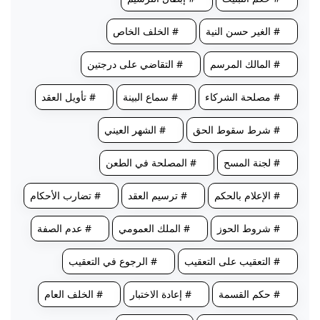
# الغير حسن النية
# الخلف الخاص
# المالك المرسم
# التقاضي على درجتين
# مصلحة الشركاء
# سماع البينة
# تأويل العقد
# شرط سقوط الحق
# الشهر العيني
# لجنة المسح
# المصلحة في الطعن
# الإعلام بالحكم
# ترسيم العقد
# تضارب الأحكام
# شروط الحوز
# الملك العمومي
# عدم الصفة
# التعقيب على التعقيب
# الرجوع في التعقيب
# حكم القسمة
# إعادة الاختبار
# الخلف العام