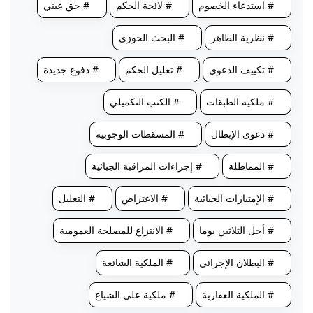
# استدعاء الخصوم
# لائحة الحكم
# حق عيني
# نظرية الظاهر
# البحث الحوزي
# تكييف الدعوى
# تعليل الحكم
# دفوع جديدة
# ملكية الطبقات
# الكتب التكميلي
# دعوى الإبطال
# المسقطات الوجوبية
# المماطلة
# إجراءات المراقبة الجبائية
# الإمتيازات الجبائية
# الاعتراض
# التعليل
# أجل الثلاثين يوما
# الانتزاع للمصلحة العمومية
# البطلان الإجرائي
# الملكية الشائعة
# الملكية العقارية
# ملكية على الشياع