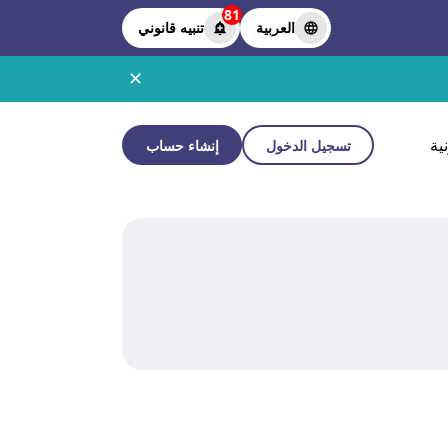
81
العربية
تنبيه قانوني
✕
ية
تسجيل الدخول
إنشاء حساب