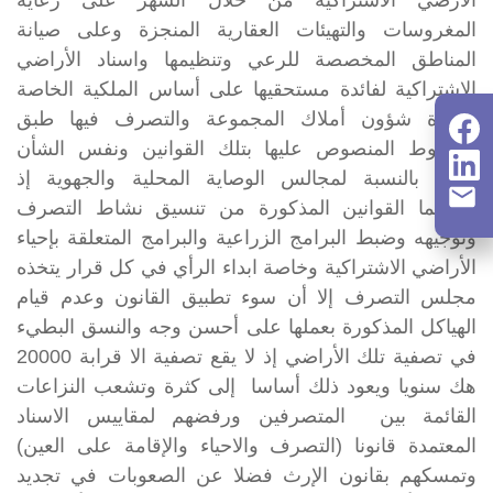
الأرضي الاشتراكية من خلال السهر على رعاية
المغروسات والتهيئات العقارية المنجزة وعلى صيانة
المناطق المخصصة للرعي وتنظيمها واسناد الأراضي
الاشتراكية لفائدة مستحقيها على أساس الملكية الخاصة
وإدارة شؤون أملاك المجموعة والتصرف فيها طبق
الشروط المنصوص عليها بتلك القوانين ونفس الشأن
كذلك بالنسبة لمجالس الوصاية المحلية والجهوية إذ
مكنتهما القوانين المذكورة من تنسيق نشاط التصرف
وتوجيهه وضبط البرامج الزراعية والبرامج المتعلقة بإحياء
الأراضي الاشتراكية وخاصة ابداء الرأي في كل قرار يتخذه
مجلس التصرف إلا أن سوء تطبيق القانون وعدم قيام
الهياكل المذكورة بعملها على أحسن وجه والنسق البطيء
في تصفية تلك الأراضي إذ لا يقع تصفية الا قرابة 20000
هك سنويا ويعود ذلك أساسا إلى كثرة وتشعب النزاعات
القائمة بين المتصرفين ورفضهم لمقاييس الاسناد
المعتمدة قانونا (التصرف والاحياء والإقامة على العين)
وتمسكهم بقانون الإرث فضلا عن الصعوبات في تجديد