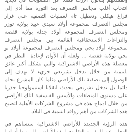
وتمسكهم بقانون الإرث فضلا عن الصعوبات في تجديد
انتخاب أغلب مجالس التصرف بعد الثورة مما أدى إلى
فراغ هيكلي وتعطيل تام لعمليات التصفية على غرار
مجلس التصرف لمجموعة أولاد سيدي عبيد بولاية توزر
ومجلس التصرف لمجموعة أولاد جدلة بولاية قفصة
والنزاعات الاستحقاقية القائمة بين مجلس التصرف
لمجموعة أولاد يحي ومجلس التصرف لمجموعة أولاد بو
يحي بولاية قفصة ... ولعله آن الأوان لإعادة النظر في
معضلة هذه الأراضي الاشتراكية والتي تشكل أكبر عائق
للتنمية من خلال تدخل تشريعي جريء لا يهدف إلى
الوصول إلى تصفية تلك الأراضي مثلما كان المشرع يحلم
دائما بل تدخل تشريعي يحدث انقلابا استيمولوجيا جذريا
على مستوى المنطقات والأسس الفلسفية لتلك الأراضي
من خلال ادماج هذه في مشروع الشركات الأهلية لتصبح
هذه الشركات من أهم روافد التنمية في البلاد.
هذه الرؤية الجديدة للأراضي الاشتراكية ستساهم في
التخلي عن المفهوم التقليدي لهذه الأراضي المرتبط أساسا