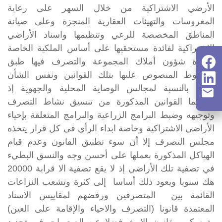
الأرضي الاشتراكية من خلال السهر على رعاية
المغروسات والتهيئات العقارية المنجزة وعلى صيانة
المناطق المخصصة للرعي وتنظيمها واسناد الأراضي
الاشتراكية لفائدة مستحقيها على أساس الملكية الخاصة
وإدارة شؤون أملاك المجموعة والتصرف فيها طبق
الشروط المنصوص عليها بتلك القوانين ونفس الشأن
كذلك بالنسبة لمجالس الوصاية المحلية والجهوية إذ
مكنتهما القوانين المذكورة من تنسيق نشاط التصرف
وتوجيهه وضبط البرامج الزراعية والبرامج المتعلقة بإحياء
الأراضي الاشتراكية وخاصة ابداء الرأي في كل قرار يتخذه
مجلس التصرف إلا أن سوء تطبيق القانون وعدم قيام
الهياكل المذكورة بعملها على أحسن وجه والنسق البطيء
في تصفية تلك الأراضي إذ لا يقع تصفية الا قرابة 20000
هك سنويا ويعود ذلك أساسا إلى كثرة وتشعب النزاعات
القائمة بين المتصرفين ورفضهم لمقاييس الاسناد
المعتمدة قانونا (التصرف والاحياء والإقامة على العين)