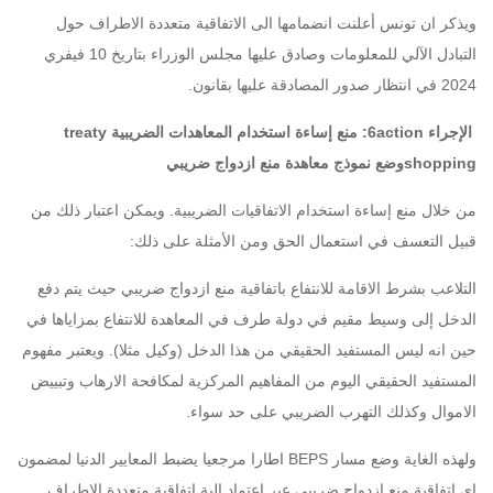
ويذكر ان تونس أعلنت انضمامها الى الاتفاقية متعددة الاطراف حول
التبادل الآلي للمعلومات وصادق عليها مجلس الوزراء بتاريخ 10 فيفري
2024 في انتظار صدور المصادقة عليها بقانون.
الإجراء 6action: منع إساءة استخدام المعاهدات الضريبية treaty
shoppingوضع نموذج معاهدة منع ازدواج ضريبي
من خلال منع إساءة استخدام الاتفاقيات الضريبية. ويمكن اعتبار ذلك من
قبيل التعسف في استعمال الحق ومن الأمثلة على ذلك:
التلاعب بشرط الاقامة للانتفاع باتفاقية منع ازدواج ضريبي حيث يتم دفع
الدخل إلى وسيط مقيم في دولة طرف في المعاهدة للانتفاع بمزاياها في
حين انه ليس المستفيد الحقيقي من هذا الدخل (وكيل مثلا). ويعتبر مفهوم
المستفيد الحقيقي اليوم من المفاهيم المركزية لمكافحة الارهاب وتبييض
الاموال وكذلك التهرب الضريبي على حد سواء.
ولهذه الغاية وضع مسار BEPS اطارا مرجعيا يضبط المعايير الدنيا لمضمون
اي اتفاقية منع ازدواج ضريبي عبر اعتماد الية اتفاقية متعددة الاطراف