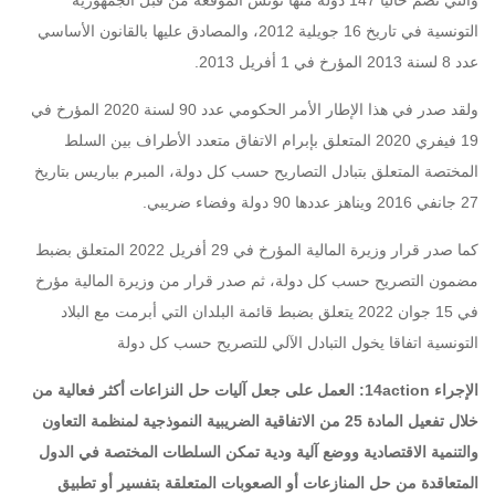
والتي تضم حاليا 147 دولة منها تونس الموقعة من قبل الجمهورية
التونسية في تاريخ 16 جويلية 2012، والمصادق عليها
بالقانون الأساسي
عدد 8 لسنة 2013 المؤرخ في 1 أفريل 2013
.
ولقد صدر في هذا الإطار الأمر الحكومي عدد 90 لسنة 2020 المؤرخ في
19 فيفري 2020 المتعلق بإبرام الاتفاق متعدد الأطراف بين السلط
المختصة المتعلق بتبادل التصاريح حسب كل دولة، المبرم بباريس بتاريخ
27 جانفي 2016 ويناهز عددها 90 دولة وفضاء ضريبي.
كما صدر
قرار وزيرة المالية المؤرخ في 29 أفريل 2022 المتعلق بضبط
مضمون التصريح حسب كل دولة
، ثم صدر
قرار من وزيرة المالية مؤرخ
في 15 جوان 2022 يتعلق بضبط قائمة البلدان التي أبرمت مع البلاد
التونسية اتفاقا يخول التبادل الآلي للتصريح حسب كل دولة
الإجراء 14action: العمل على جعل آليات حل النزاعات أكثر فعالية من
خلال تفعيل المادة 25 من الاتفاقية الضريبية النموذجية لمنظمة التعاون
والتنمية الاقتصادية ووضع آلية ودية تمكن السلطات المختصة في الدول
المتعاقدة من حل المنازعات أو الصعوبات المتعلقة بتفسير أو تطبيق