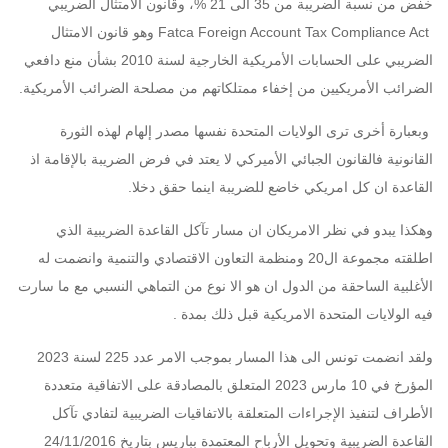
خفض من نسبة الضريبة من 35 الى 21 %، وقانون الامتثال الضريبي
Fatca Foreign Account Tax Compliance Act وهو قانون الامتثال
الضريبي على الحسابات الأمريكية الخارجية لسنة 2010 بشأن منع دافعي
الضرائب الأمريكيين من إخفاء ممتلكاتهم من مصلحة الضرائب الأمريكية.
وبعبارة أخرى ترى الولايات المتحدة نفسها مصدر إلهام لهذه الثورة
القانونية فالقانون الجبائي الأميركي لا يعتد في فرض الضريبة بالإقامة اذ
القاعدة ان كل امريكي خاضع للضريبة اينما حقق دخلا.
وهكذا يبدو في نظر الامريكان ان مسار تآكل القاعدة الضريبية الذي
اطلقته مجموعة ال20 ومنظمة التعاون الاقتصادي والتنمية وانضمت له
الأغلبية الساحقة من الدول ان هو الا نوع من التماهي النسبي مع ما سارت
فيه الولايات المتحدة الامريكية قبل ذلك بمدة .
ولقد انضمت تونس الى هذا المسار بموجب ا
لامر عدد 225 لسنة 2023
المؤرخ في 10 مارس 2023
المتعلق بالمصادقة على الاتفاقية متعددة
الأطراف لتنفيذ الإجراءات المتعلقة بالاتفاقيات الضريبية لتفادي تآكل
القاعدة الضريبية وتحويل الأرباح المعتمدة بباريس بتاريخ 24/11/2016