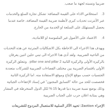
ضريبيا ونسبته لجهة ما صعب.
3. استخلاص الاداء على القيمة المضافة: تشكل تجارة السلع والخدمات
عبر الأنترنت تحديات كبرى لأنظمة ضريبة القيمة المضافة، خاصة عندما
يحصل المستهلك على السلعة او الخدمة من الخارج.
4. الاعتماد على الأصول غير الملموسة او اللامادية،
ويهدف هذا الاجراء الى الاحاطة بكل الاشكاليات المترتبة عن هذه التحديات
من الناحية الضريبية. ولقد أدى هذا الاجراء الى تبني حلين اثنين يعرفان
بالركيزة الأولى والركيزة الثانية pillar one and pillar 2 . وتتعلق الركيزة
الأولى باقتسام الضريبة بين مختلف الفضاءات الضريبية للشركات متعددة
الجنسيات حسب موقع الإنتاج وموقع الاستفادة منه. اما الركيزة الثانية
فخصصت للحد من حالة "التسابق المجنون" في إسناد الإعفاءات الجبائية
وذلك بوضع نسبة ضريبة دنيا قدرها 15 % لكل الدول المنخرطة في المشار
وهي بمثابة اعلان حرب على الجناب الضريبية
الإجراء 2action: تحييد الآثار السلبية للاستعمال المزدوج للتشريعات