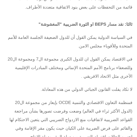
قائمة من التحفظات على بعض بنود الاتفاقية متعددة الأطراف.
ثالثا: نقد مسار BEPS او الثورة الضريبية "المغشوشة"
في السياسة الدولية يمكن القول أن للدول الضعيفة الجلسة العامة للأمم
المتحدة وللأقوياء مجلس الامن.
في الاقتصاد يمكن القول ان للدول الكبرى مجموعة ال7 ومجموعة ال20
وللضعفاء برنامج الأمم المتحدة الإنمائي ومختلف المبادرات الإقليمية
الأخرى مثل الاتحاد الافريقي .
لا تكاد يفلت القانون الجبائي الدولي من هذه المعادلة.
فمنظمة التعاون الاقتصادي والتنمية OCDE بإيعاز من مجموعة ال20
(الدول الأكثر ثراء في العالم) وضعت وفرضت تصورها بشأن مراجعة
القواعد الضريبية لاتفاقيات منع الازدواج الضريبي التي يتعين الاحتكام لها
والقائم على فرض الضريبة على الكيان حيث يكون مقر الإقامة وفي
احسن الحالات اقتسام الضريبة بين دولة المقر ودولة الانتاج.