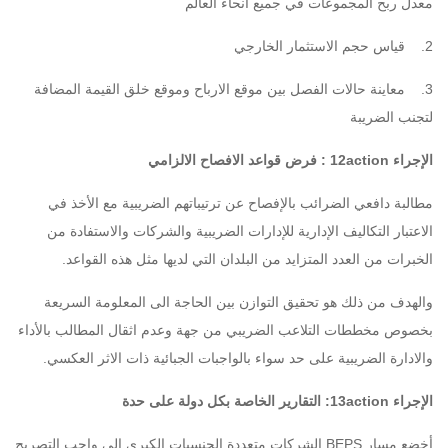
معدل ربح المجموعات في جميع أنحاء العالم
2. قياس حجم الاستثمار الخارجي
3. معاينة حالات الفصل بين موقع الارباح وموقع خلق القيمة المضافة
لتجنب الضريبة
الإجراء 12action : فرض قواعد الافصاح الالزامي
مطالبة دافعي الضرائب بالإفصاح عن ترتيباتهم الضريبية مع الأخذ في
الاعتبار التكاليف الإدارية للإدارات الضريبية والشركات والاستفادة من
الخبرات من العدد المتزايد من البلدان التي لديها مثل هذه القواعد.
والهدف من ذلك هو تحقيق التوازن بين الحاجة الى المعلومة السريعة
بخصوص مخططات التلاعب الضريبي من جهة وعدم اثقال المطالب بالأداء
والادارة الضريبية على حد سواء بالواجبات الجبائية ذات الاثر العكسي.
الإجراء 13action: التقارير الخاصة بكل دولة على حدة
أخضع مسار BEPS الشركات متعددة الجنسيات الكبرى الى واجب التصريح