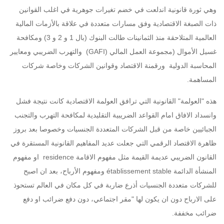
وهي ثورة قانونية اندلعت في خضم تغيرات جوهرية في اغلب القوانين
ذات الصبغة الاقتصادية وفق مسارات متعددة في علاقة بالأزمات المالية
العالمية المتلاحقة منذ الثمانينات طالت البنوك (بال 1 و 2 و 3) ومكافحة
غسيل الأموال (مجموعة العمل المالي (GAFI) والتهرب الضريبي ومعايير
المحاسبة الدولية ورقمنة الاقتصاد وقوانين الشركات وخاصة شركات
المساهمة.
هذه "العولمة" القانونية التي ترافق العولمة الاقتصادية كانت نتيجة فشل
وانسداد الافاق امام القواعد الضريبية التقليدية لمكافحة التهرب والتجنب
الجبائيين خاصة من قبل الشركات المتعددة الجنسيات وخصوصا بعد بروز
ظاهرة الاقتصاد الرقمي التي جعلت عديد المفاهيم القانونية المستقرة في
القانون الضريبي عديمة القيمة مثل مفهوم الاقامة residence او مفهوم
المنشأة الدائمة établissement stable ومفهوم الأرباح، بعد ان اصبح
للشركات متعددة الجنسيات أذرع ضاربة في كل مكان في العالم تستحوذ
على الارباح دون ان يكون لها "مقر اجتماعي، دون دفع ضرائب او دفع
ضرائب مخففة.