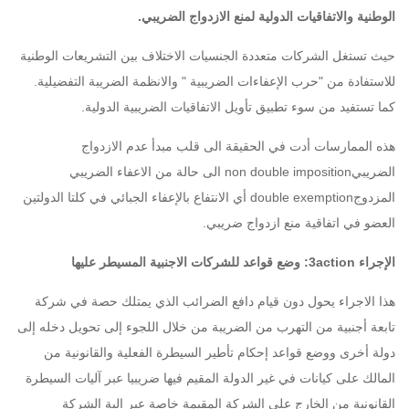
الوطنية والاتفاقيات الدولية لمنع الازدواج الضريبي.
حيث تستغل الشركات متعددة الجنسيات الاختلاف بين التشريعات الوطنية
للاستفادة من "حرب الإعفاءات الضريبية " والانظمة الضريبة التفضيلية.
كما تستفيد من سوء تطبيق تأويل الاتفاقيات الضريبية الدولية.
هذه الممارسات أدت في الحقيقة الى قلب مبدأ عدم الازدواج
الضريبيnon double imposition الى حالة من الاعفاء الضريبي
المزدوجdouble exemption أي الانتفاع بالإعفاء الجبائي في كلتا الدولتين
العضو في اتفاقية منع ازدواج ضريبي.
الإجراء 3action: وضع قواعد للشركات الاجنبية المسيطر عليها
هذا الاجراء يحول دون قيام دافع الضرائب الذي يمتلك حصة في شركة
تابعة أجنبية من التهرب من الضريبة من خلال اللجوء إلى تحويل دخله إلى
دولة أخرى ووضع قواعد إحكام تأطير السيطرة الفعلية والقانونية من
المالك على كيانات في غير الدولة المقيم فيها ضريبيا عبر آليات السيطرة
القانونية من الخارج على الشركة المقيمة خاصة عبر الية الشركة