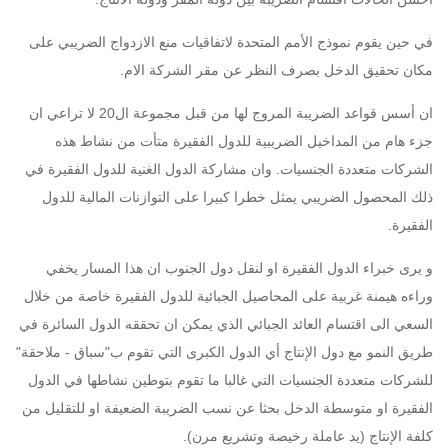
في حين يقوم نموذج الأمم المتحدة لاتفاقيات منع الازدواج الضريبي على
مكان تحقيق الدخل بصرف النظر عن مقر الشركة الام.
ان أسس قواعد الضريبة المروج لها من قبل مجموعة ال20 لا تراعي ان
جزء هام من المداخيل الضريبية للدول الفقيرة متأت من نشاط هذه
الشركات متعددة الجنسيات. وان مشاركة الدول الغنية للدول الفقيرة في
ذلك المحصول الضريبي يمثل خطرا كبيرا على التوازنات المالية للدول
الفقيرة.
و يرى خبراء الدول الفقيرة او لنقل دول الجنوب ان هذا المسار يخفي
وراءه هيمنة غربية على المحاصيل الجبائية للدول الفقيرة خاصة من خلال
السعي الى اقتسام العائد الجبائي الذي يمكن ان تحققه الدول السائرة في
طريق النمو مع دول الإنتاج أي الدول الكبرى التي تقوم ب"سباق - ملاحقة"
للشركات متعددة الجنسيات التي غالبا ما تقوم بتوطين نشاطها في الدول
الفقيرة او متوسطة الدخل بحثا عن نسب الضريبة الضعيفة او للتقليل من
كلفة الإنتاج (يد عاملة رخيصة وتشريع مرن).