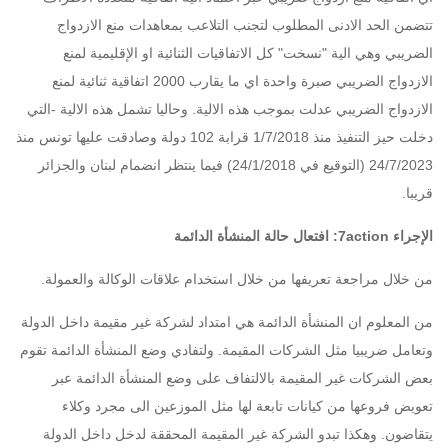
تتضمن الحد الادنى المطلوب لتجنب التلاعب بمعاهدات منع الازدواج
الضريبي وهي الية "نسخت" كل الاتفاقيات الثنائية او الإقليمية لمنع
الازدواج الضريبي صبرة واحدة اي ما يقارب 2000 اتفاقية ثنائية لمنع
الازدواج الضريبي عدلت بموجب هذه الالية. وحاليا تشمل هذه الالية -التي
دخلت حيز التنفيذ منذ 1/7/2018 قرابة 102 دولة وصادقت عليها تونس منذ
24/7/2023 (التوقيع في 24/1/2018) فيما ينتظر انضمام لبنان والجزائر
قريبا.
الإجراء 7action: افتعال حالة المنشأة الدائمة
من خلال مراجعة تعريفها من خلال استخدام علاقات الوكالة والعمولة.
من المعلوم ان المنشأة الدائمة هي امتداد لشركة غير مقيمة داخل الدولة
وتعامل ضريبيا مثل الشركات المقيمة. ولتفادي وضع المنشأة الدائمة تقوم
بعض الشركات غير المقيمة بالالتفاف على وضع المنشأة الدائمة عبر
تعويض فروعها من كيانات تابعة لها مثل الموزعين الى مجرد وكلاء
يتقاضون. وهكذا تبدو الشركة غير المقيمة المحققة لدخل داخل الدولة