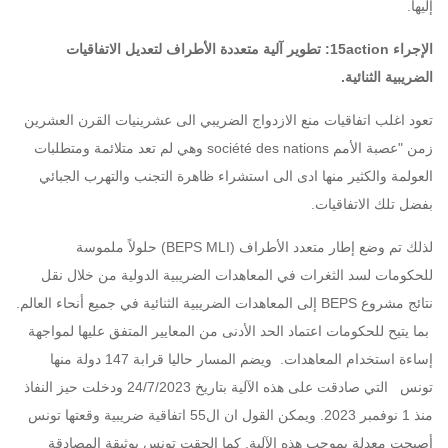
إليها.
الإجراء 15action: تطوير آلية متعددة الأطراف لتعديل الاتفاقيات
الضريبية الثنائية.
تعود اغلب اتفاقيات منع الازدواج الضريبي الى عشرينيات القرن العشرين
زمن "عصبة الأمم société des nations وهي لم تعد متلائمة ومتطلبات
العولمة والكثير منها ادى الى استشراء ظاهرة التجنب والتهرب الجبائي
بفضل تلك الاتفاقيات.
لذلك تم وضع إطار متعدد الأطراف (BEPS MLI) حلولاً ملموسة
للحكومات لسد الثغرات في المعاهدات الضريبية الدولية من خلال نقل
نتائج مشروع BEPS إلى المعاهدات الضريبية الثنائية في جميع أنحاء العالم.
بما يتيح للحكومات اعتماد الحد الأدنى من المعايير المتفق عليها لمواجهة
إساءة استخدام المعاهدات. ويضم المسار حاليا قرابة 147 دولة منها
تونس التي صادقت على هذه الآلية بتاريخ 24/7/2023 ودخلت حيز النفاذ
منذ 1 نوفمبر 2023. ويمكن القول ان ال55 اتفاقية ضريبية وقعتها تونس
أصبحت معدلة بموجب هذه الآلية. كما الحقت تونس بوثيقة المصادقة