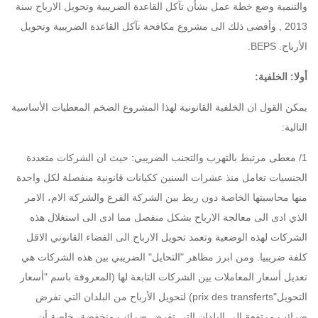
والتنمية وضع خطة عمل بشأن تآكل القاعدة الضريبية وتحويل الارباح سنة
2013 , وأفضى ذلك الى مشروع مكافحة تآكل القاعدة الضريبية وتحويل
الأرباح. BEPS.
أولا: الخلفية:
يمكن القول ان الخلفية القانونية لهذا المشروع الضخم المعطيات الأساسية
التالية:
1/ معطى مرتبط بالتهرب والتجنب الضريبي: حيث ان الشركات متعددة
الجنسيات تعامل منذ عشرات السنين ككيانات قانونية منفصلة لكل واحدة
منها محاسبتها الخاصة دون ربط بين الشركة الفرع والشركة الام، الامر
الذي ادى الى معالجة الارباح بشكل منفصل مما ادى الى استغلال هذه
الشركات لهذه الوضعية وتعمد تحويل الارباح الى الفضاء القانوني الاقل
كلفة ضريبيا. ومن ابرز مظاهر "التحايل" الضريبي بين هذه الشركات هي
تعديل أسعار المعاملات بين الشركات التابعة لها (المعروفة باسم "أسعار
التحويل"prix des transferts) لتحويل الأرباح من البلدان التي تفرض
ضرائب مرتفعة إلى البلدان التي تفرض ضرائب منخفضة، خاصة أن