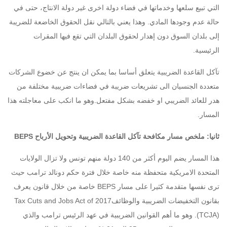
التي تبيع سلعها وخدماتها في فضاء دولة اخرى غير دولة الانتاج، حتى في
حالة عدم وجودها المادي. وهذا يعني بالتالي نقل الحقوق الخاضعة للضريبة
إلى بلدان السوق دون إهدار لحقوق البلدان التي تقع فيها المقرات
الرئيسية.
تآكل القاعدة الضريبية يتعلق أساسا بما يمكن ان ينتج عن خضوع الشركات
متعددة الجنسيان الى تشريعات ضريبة في فضاءات ضريبية مختلفة من
هدر للعائد الضريبي او خفضه بشكل مفتعل.وهو ما انكب على معاجلته هذا
المسار.
ثانيا: ملخص مسار مكافحة تآكل القاعدة الضريبية وتحويل الأرباح BEPS
هذا المسار يضم اليوم أكثر من 140 دولة منهم تونس ولا تزال الولايات
المتحدة الامريكية متحفظة منه خاصة خلال فترة حكم دونالد ترامب حيث
ترى نفسها متقدمة كثيرا على مسار BEPS خاصة من خلال قانون يعرف
بقانون التخفيضات الضريبية والوظائفTax Cuts and Jobs Act of 2017
(TCJA). وهو ما أهم القوانين الضريبية في عهد الرئيس ترامب والذي