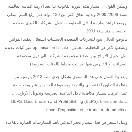
ويمكن القول ان مسار هذه الثورة القانونية بدأ بعد الازمة المالية العالمية
لسنة 2008/ 2009 وبداية اتفاق أكثر من 130 دولة على رفع السر البنكي
ووضع قواعد صارمة لتبادل المعلومات حول الشركات الكبرى متعددة
الجنسيات منذ سنة 2001 .
فالوضع الحالي يتيح للشركات المتعددة الجنسيات استغلال تعقيد القوانين
وتشعبها لأغراض التخطيط الجبائي optimisation fiscale عبر آليات عديدة
مثل تحويل الأرباح بين أعضاء مجموعة الشركات الى دول منخفضة
الضرائب او لا تفرض فيها ضرائب مطلقا (الجنات الضريبية) .
ولقد بدأ العمل على هذا المستوى بشكل جدي سنة 2013 بتوصية من
منظمة التعاون الاقتصادي والتنمية ومجموعة العشرين عبر وضع خطة
عمل عرفت بمسار مكافحة تآكل القاعدة الضريبية وتحويل الأرباح. ....
BEPS. Base Erosion and Profit Shifting (BEPS). L'érosion de la
base d'imposition et le transfert de bénéfice.
وقبل استعراض هذا المسار يجدر التذكير بأهم الممارسات الضارة بالقاعدة
الضريبية.