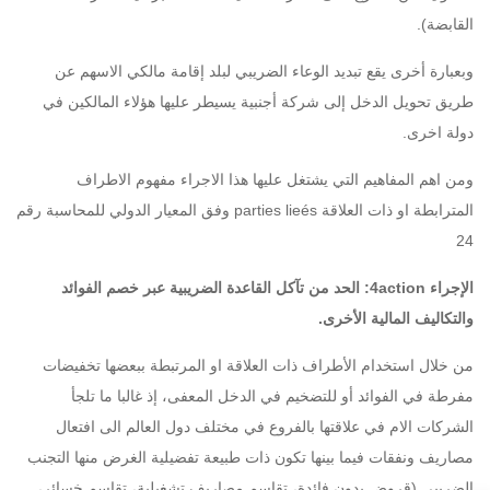
القابضة).
وبعبارة أخرى يقع تبديد الوعاء الضريبي لبلد إقامة مالكي الاسهم عن
طريق تحويل الدخل إلى شركة أجنبية يسيطر عليها هؤلاء المالكين في
دولة اخرى.
ومن اهم المفاهيم التي يشتغل عليها هذا الاجراء مفهوم الاطراف
المترابطة او ذات العلاقة parties lieés وفق المعيار الدولي للمحاسبة رقم
24
الإجراء 4action: الحد من تآكل القاعدة الضريبية عبر خصم الفوائد
والتكاليف المالية الأخرى.
من خلال استخدام الأطراف ذات العلاقة او المرتبطة ببعضها تخفيضات
مفرطة في الفوائد أو للتضخيم في الدخل المعفى، إذ غالبا ما تلجأ
الشركات الام في علاقتها بالفروع في مختلف دول العالم الى افتعال
مصاريف ونفقات فيما بينها تكون ذات طبيعة تفضيلية الغرض منها التجنب
الضريبي (قروض بدون فائدة، تقاسم مصاريف تشغيلية، تقاسم خسائر،