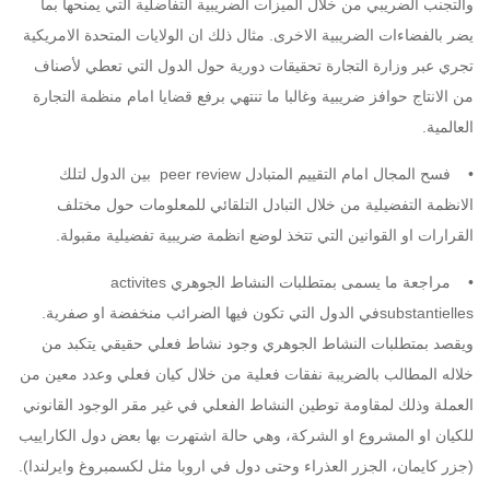
والتجنب الضريبي من خلال الميزات الضريبية التفاضلية التي يمنحها بما
يضر بالفضاءات الضريبية الاخرى. مثال ذلك ان الولايات المتحدة الامريكية
تجري عبر وزارة التجارة تحقيقات دورية حول الدول التي تعطي لأصناف
من الانتاج حوافز ضريبية وغالبا ما تنتهي برفع قضايا امام منظمة التجارة
العالمية.
• فسح المجال امام التقييم المتبادل peer review بين الدول لتلك
الانظمة التفضيلية من خلال التبادل التلقائي للمعلومات حول مختلف
القرارات او القوانين التي تتخذ لوضع انظمة ضريبية تفضيلية مقبولة.
• مراجعة ما يسمى بمتطلبات النشاط الجوهري activites
substantiellesفي الدول التي تكون فيها الضرائب منخفضة او صفرية.
ويقصد بمتطلبات النشاط الجوهري وجود نشاط فعلي حقيقي يتكبد من
خلاله المطالب بالضريبة نفقات فعلية من خلال كيان فعلي وعدد معين من
العملة وذلك لمقاومة توطين النشاط الفعلي في غير مقر الوجود القانوني
للكيان او المشروع او الشركة، وهي حالة اشتهرت بها بعض دول الكاراييب
(جزر كايمان، الجزر العذراء وحتى دول في اروبا مثل لكسمبروغ وايرلندا).