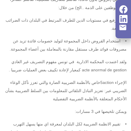
وضع موظفين على الذمة ..الخ) من خلال:
• الترفيع في مستويات الدين للطرف المرتبط في البلدان ذات الضرائب
المرتفعة.
• استخدام القروض داخل المجموعة لتوليد خصومات فائدة تزيد عن
مصروفات فوائد طرف مستقل مقارنة بالمعاملة بين أعضاء المجموعة.
ولقد اعتمدت المحكمة الادارية في تونس مفهوم التصريف غير العادي
acte anormal de gestion كمعيار لإعادة تكييف بعض العمليات ضريبيا .
الإجراء 5actionخاص بالأنظمة الضريبية الضارة والتي تعزز تآكل الوعاء
الضريبي عبر: تعزيز التبادل التلقائي للمعلومات بين السلط الضريبية بشأن
الأحكام المتعلقة بالأنظمة الضريبية التفضيلية
ويمكن تلخيصها في 3 مسارات:
• تقييم الانظمة الضريبية لكل البلدان لمعرفة اي منها يسهل التهرب