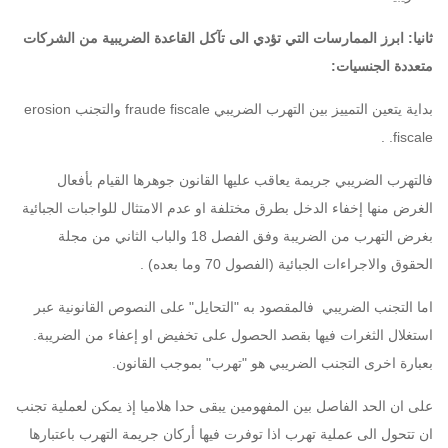
ثانيا: ابرز الممارسات التي تؤدي الى تآكل القاعدة الضريبية من الشركات
متعددة الجنسيات:
بداية يتعين التمييز بين التهرب الضريبي fraude fiscale والتجنب erosion
fiscale. .
فالتهرب الضريبي جريمة يعاقب عليها القانون جوهرها القيام بأفعال
الغرض منها إخفاء الدخل بطرق مختلفة او عدم الامتثال للواجبات الجبائية
بغرض التهرب من الضريبة وفق
الفصل 18 والباب الثاني من مجلة
الحقوق والاجراءات الجبائية
(الفصول 70 وما بعده) .
اما التجنب الضريبي فالمقصود به "التحايل" على النصوص القانونية عبر
استغلال الثغرات فيها بقصد الحصول على تخفيض او إعفاء من الضريبة.
بعبارة اخرى التجنب الضريبي هو "تهرب" بموجب القانون.
على ان الحد الفاصل بين المفهومين يبقى حدا هلاميا إذ يمكن لعملية تجنب
ان تتحول الى عملية تهرب اذا توفرت فيها أركان جريمة التهرب باعتبارها