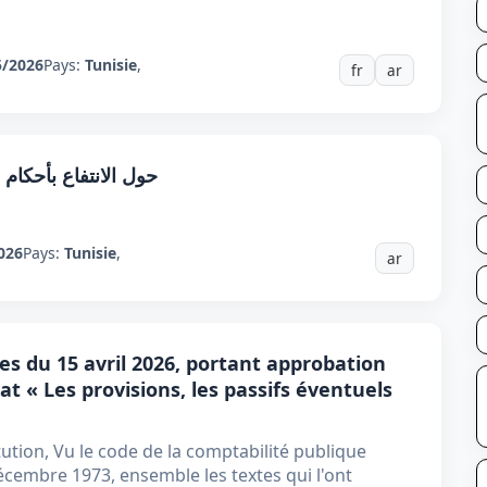
5/2026
Pays:
Tunisie
,
fr
ar
حول الانتفاع بأحكام الفصل 33 من قانون الم
026
Pays:
Tunisie
,
ar
es du 15 avril 2026, portant approbation
t « Les provisions, les passifs éventuels
tution, Vu le code de la comptabilité publique
écembre 1973, ensemble les textes qui l'ont