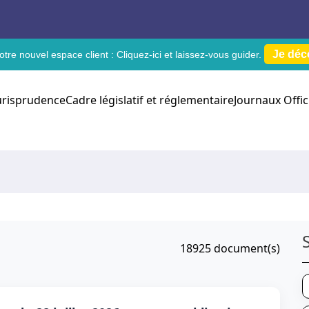
Je déc
tre nouvel espace client :
Cliquez-ici
et laissez-vous guider.
urisprudence
Cadre législatif et réglementaire
Journaux Offic
18925
document(s)