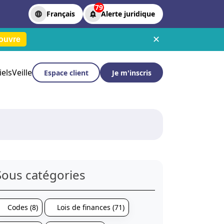
79
Français
Alerte juridique
✕
ouvre
iels
Veille
Espace client
Je m'inscris
Sous catégories
Codes (8)
Lois de finances (71)