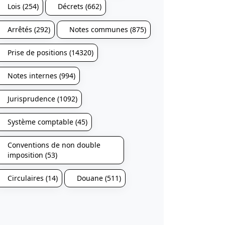
Lois (254)
Décrets (662)
Arrêtés (292)
Notes communes (875)
Prise de positions (14320)
Notes internes (994)
Jurisprudence (1092)
Système comptable (45)
Conventions de non double
imposition (53)
Circulaires (14)
Douane (511)