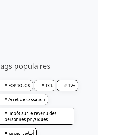
Tags populaires
# FOPROLOS
# TCL
# TVA
# Arrêt de cassation
# impôt sur le revenu des
personnes physiques
# أساس الضريبة