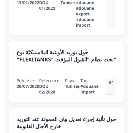
13/01/2022
DOU
Tunisie
,
#douane
01/2022
#douane
export
#douane
import
حول توريد الأوعية البلاستيكيّة نوع
"FLEXITANKS" تحت نظام "القبول المؤقت"
Publié le:
Référence:
Pays:
Tags:
ar
20/07/2020
DOU
Tunisie
,
#douane
62/2020
import
حول تألية إجراء تعديل بيان الحمولة عند التوريد
خارج الأجال القانونية