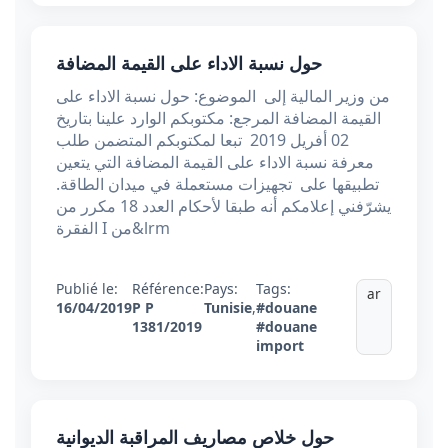
حول نسبة الاداء على القيمة المضافة
من وزير المالية إلى الموضوع: حول نسبة الاداء على
القيمة المضافة المرجع: مكتوبكم الوارد علينا بتاريخ
02 أفريل 2019 تبعا لمكتوبكم المتضمن طلب
معرفة نسبة الاداء على القيمة المضافة التي يتعين
تطبيقها على ‏تجهيزات مستعملة في ميدان الطاقة.
يشرّفني إعلامكم أنه طبقا لأحكام العدد 18 مكرر من
الفقرة I من&lrm
Publié le:
Référence:
Pays:
Tags:
ar
16/04/2019
P P
Tunisie
,
#douane
1381/2019
#douane
import
حول خلاص مصاريف المراقبة الديوانية