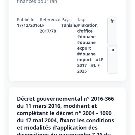
finances pour l’an
Publié le:
Référence:
Pays:
Tags:
fr
17/12/2016
LF
Tunisie
,
#Taxation
2017/78
d'office
#douane
#douane
export
ar
#douane
import
#LF
2017
#L F
2025
Décret gouvernemental n° 2016-366
du 11 mars 2016, modifiant et
complétant le décret n° 2004 - 1090
du 17 mai 2004, fixant les conditions
et modalités d'application des
dispositions du paragraphe 7.26 du