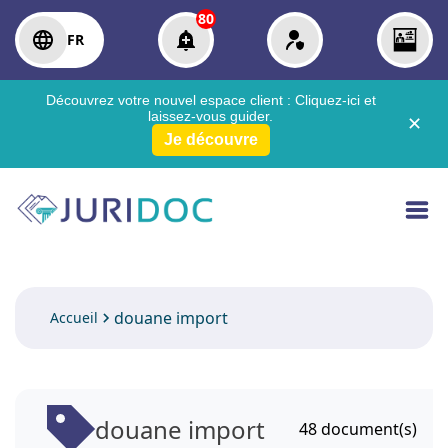
80
FR
Découvrez votre nouvel espace client :
Cliquez-ici
et
laissez-vous guider.
✕
Je découvre
douane import
Accueil
douane import
48
document(s)