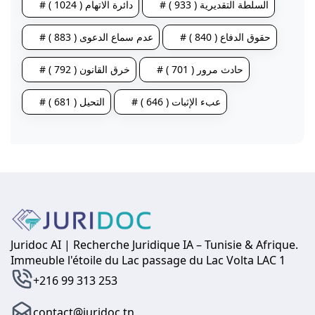
# السلطة التقديرية ( 933 )
# دائرة الاتهام ( 1024 )
# حقوق الدفاع ( 840 )
# عدم سماع الدعوى ( 883 )
# حادث مرور ( 701 )
# خرق القانون ( 792 )
# عبء الإثبات ( 646 )
# التحيل ( 681 )
Juridoc AI | Recherche Juridique IA – Tunisie & Afrique.
Immeuble l'étoile du Lac passage du Lac Volta LAC 1
+216 99 313 253
contact@juridoc.tn