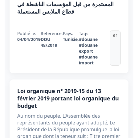
المستمرة من قبل المؤسسات الناشطة في
قطاع الملابس المستعملة
Publié le:
Référence:
Pays:
Tags:
ar
04/04/2019
DOU
Tunisie
,
#douane
48/2019
#douane
export
#douane
import
Loi organique n° 2019-15 du 13
février 2019 portant loi organique du
budget
Au nom du peuple, L’Assemblée des
représentants du peuple ayant adopté, Le
Président de la République promulgue la loi
organique dont la teneur suit : Titre premier