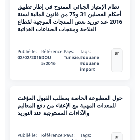
نظام الإمتياز الجبائي الممنوح في إطار تطبيق
أحكام الفصلين 31 و75 من قانون المالية لسنة
2016 عند توريد بعض المنتجات الموجهة لقطاع
الفلاحة ومنتجات الصناعات الغذائية
Publié le:
Référence:
Pays:
Tags:
ar
02/02/2016
DOU
Tunisie
,
#douane
5/2016
#douane
import
حول المطبوعة الخاصة بمطلب القبول المؤقت
للمعدات المهنية مع الإعفاء من دفع المعاليم
والآداءات المستوجبة عند التوريد
Publié le:
Référence:
Pays:
Tags:
ar