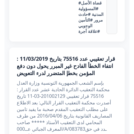
#قضاة الأصل
#المسؤولية
المدنية
#حادث
مرور
#التأمين
الوجوبي
#علاقة أجرة
قرار تعقيبي عدد 75516 بتاريخ 11/03/2019 :
انتفاء الخطأ الفادح غير المبرر يحول دون دفع
المؤمن بخطإ المتضرر لدرء التعويض
بإسم الشعب الجمهورية التونسية وزارة العدل
محكمة التعقيب الدائرة الحادية عشر عدد القرار :
75516 قرار تعقيبي 201002129-03-11 تاریخ
أصدرت محكمة التعقيب القرار التالي: بعد الاطلاع
على مطلب التعقيب المقدم صحبة ما يفيد تامين
المصاريف القانونية بتاريخ 2016/04/06 من طرف
المحامي لدى التعقيب الأستاذ ***** صاحب
المعرف الجبائي عــ000/A/083783ـدد في حق