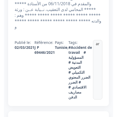
والمقدم في 06/11/2018 من الأستاذة *****
***** المحامي لدى التعقيب. نــيابة عــن : ورثة
***** ***** ***** ***** ***** ***** وهم :
والدته ***** ***** ***** ***** ***** *****
و
Publié le:
Référence:
Pays:
Tags:
ar
02/03/2021
J P
Tunisie
,
#Accident de
69446/2021
travail
#
المسؤولية
المدنية
#
التعويض
التكميلي
#
الضرر المعنوي
# الضرر
الاقتصادي
#
مصاريف
الدفن