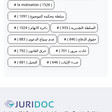
# la motivation ( 1526 )
# سلطة محكمة الموضوع ( 1091 )
# السلطة التقديرية ( 933 )
# دائرة الاتهام ( 1024 )
# حقوق الدفاع ( 840 )
# عدم سماع الدعوى ( 883 )
# حادث مرور ( 701 )
# خرق القانون ( 792 )
# عبء الإثبات ( 646 )
# التحيل ( 681 )