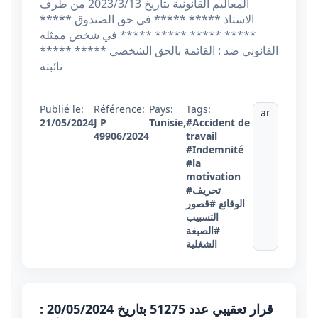
المعاليم القانونية بتاريخ 2023/3/13 من طرف
الاستاذ ***** ***** في حق الصندوق *****
***** ***** ***** ***** في شخص ممثله
القانوني ضد : القائمة بالحق الشخصي ***** *****
نائبته
Publié le:
Référence:
Pays:
Tags:
ar
21/05/2024
J P
Tunisie
,
#Accident de
49906/2024
travail
#Indemnité
#la
motivation
#تحريف
الوقائع
#قصور
التسبيب
#الصبغة
الشغلية
قرار تعقيبي عدد 51275 بتاريخ 20/05/2024 :