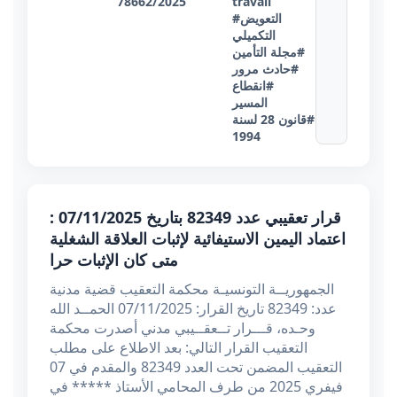
78662/2025
travail
#التعويض
التكميلي
#مجلة التأمين
#حادث مرور
#انقطاع
المسير
#قانون 28 لسنة
1994
قرار تعقيبي عدد 82349 بتاريخ 07/11/2025 :
اعتماد اليمين الاستيفائية لإثبات العلاقة الشغلية
متى كان الإثبات حرا
الجمهوريــة التونسيـة محكمة التعقيب قضية مدنية
عدد: 82349 تاريخ القرار: 07/11/2025 الحمــد الله
وحـده، قـــرار تــعقــيبي مدني أصدرت محكمة
التعقيب القرار التالي: بعد الاطلاع على مطلب
التعقيب المضمن تحت العدد 82349 والمقدم في 07
فيفري 2025 من طرف المحامي الأستاذ ***** في