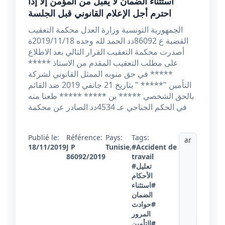
استثناء الضمان لا يقبل من المؤمن إلا إذا
احترم أجل الإعلام القانوني قبل الجلسة
الجمهورية التونسية وزارة العدل محكمة التعقيب
القضية ع 86092دد الحمد لله وحده 2019/11/18ة
أصدرت محكمة التعقيب القرار التالي بعد الاطلاع
على مطلب التعقيب المقدم من الاستاذ *****
***** في حق منوبه الممثل القانوني لشركة
التأمين "***** " بتاريخ 21 جانفي 2019 ضد القائم
بالحق الشخصي ***** بن ***** ***** طعنا منه
في الحكم الجناحي عـ 4534دد الصادر عن محكمة
Publié le:
Référence:
Pays:
Tags:
ar
18/11/2019
J P
Tunisie
,
#Accident de
86092/2019
travail
#تعليل
الأحكام
#استثناء
الضمان
#حوادث
المرور
#التأمين