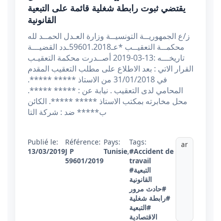
يقتضي ثبوت رابطة شغلية قائمة على التبعية
القانونية
ز/ع الجمهوريــة التونسيــة وزارة العـدل الحمــد لله
محكمــة التعقيــب *عـ59601.2018ـدد القضيـــة
تاريخـــه :13-03-2019 أصــدرت محكمة التعقيـب
القرار الاتي : بعد الاطلاع على مطلب التعقيب المقدم
في 31/01/2018 من الاستاذ ***** *****.
المحامي لدى التعقيب . نيابة عن : ***** *****.
محل مخابرته بمكتب الاستاذ ***** *****. الكائن
ب***** ضد : شركة التا
Publié le:
Référence:
Pays:
Tags:
ar
13/03/2019
J P
Tunisie
,
#Accident de
59601/2019
travail
#التبعية
القانونية
#حادث مرور
#رابطة شغلية
#التبعية
الاقتصادية