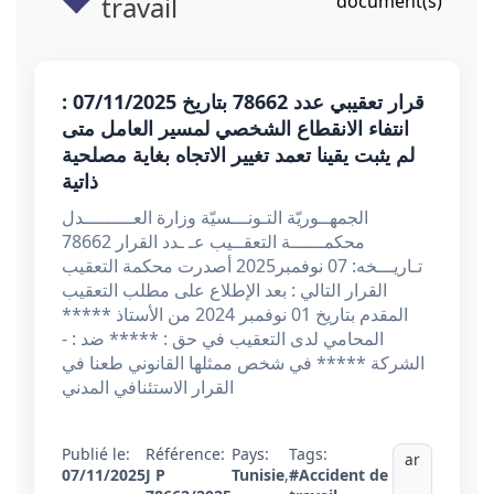
travail
document(s)
قرار تعقيبي عدد 78662 بتاريخ 07/11/2025 :
انتفاء الانقطاع الشخصي لمسير العامل متى
لم يثبت يقينا تعمد تغيير الاتجاه بغاية مصلحية
ذاتية
الجمهــوريّة التـونـــسيّة وزارة العـــــــــدل
محكمــــــة التعقــيب عـ ـدد القرار 78662
تـاريـــخه: 07 نوفمبر2025 أصدرت محكمة التعقيب
القرار التالي : بعد الإطلاع على مطلب التعقيب
المقدم بتاريخ 01 نوفمبر 2024 من الأستاذ *****
المحامي لدى التعقيب في حق : ***** ضد : -
الشركة ***** في شخص ممثلها القانوني طعنا في
القرار الاستئنافي المدني
Publié le:
Référence:
Pays:
Tags:
ar
07/11/2025
J P
Tunisie
,
#Accident de