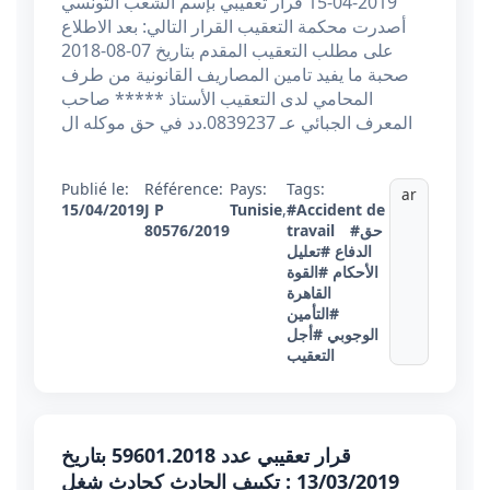
2019-04-15 قرار تعقيبي بإسم الشعب التونسي
أصدرت محكمة التعقيب القرار التالي: بعد الاطلاع
على مطلب التعقيب المقدم بتاريخ 07-08-2018
صحبة ما يفيد تامين المصاريف القانونية من طرف
المحامي لدى التعقيب الأستاذ ***** صاحب
المعرف الجبائي عـ 0839237.دد في حق موكله ال
Publié le:
Référence:
Pays:
Tags:
ar
15/04/2019
J P
Tunisie
,
#Accident de
#حق
travail
80576/2019
الدفاع
#تعليل
الأحكام
#القوة
القاهرة
#التأمين
الوجوبي
#أجل
التعقيب
قرار تعقيبي عدد 59601.2018 بتاريخ
13/03/2019 : تكييف الحادث كحادث شغل