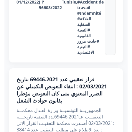
01/12/2022
J P
Tunisie
,
#Accident de
56608/2022
travail
#Indemnité
#العلاقة
الشغلية
#التبعية
القانونية
#حادث مرور
#التبعية
الاقتصادية
قرار تعقيبي عدد 69446.2021 بتاريخ
02/03/2021 : انتفاء التعويض التكميلي عن
الضرر المعنوي متى كان التعويض مؤطرا
بقانون حوادث الشغل
الجمهوريــة التونسيــة وزارة العـدل محكمــة
التعقيــب عـ69446.2021ـدد القضية تاريخـــه
:02/03/2021 أصـدرت محكمة التعقيـب القرار الاتي
: بعد الاطلاع على مطلب التعقيب عدد 38414