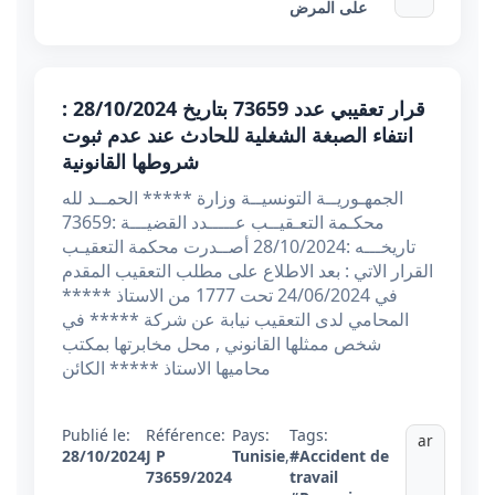
على المرض
قرار تعقيبي عدد 73659 بتاريخ 28/10/2024 :
انتفاء الصبغة الشغلية للحادث عند عدم ثبوت
شروطها القانونية
الجمهـوريــة التونسيــة وزارة ***** الحمــد لله
محكـمة التعـقيــب عـــــدد القضيـــة :73659
تاريخـــه :28/10/2024 أصــدرت محكمة التعقيـب
القرار الاتي : بعد الاطلاع على مطلب التعقيب المقدم
في 24/06/2024 تحت 1777 من الاستاذ *****
المحامي لدى التعقيب نيابة عن شركة ***** في
شخص ممثلها القانوني , محل مخابرتها بمكتب
محاميها الاستاذ ***** الكائن
Publié le:
Référence:
Pays:
Tags:
ar
28/10/2024
J P
Tunisie
,
#Accident de
73659/2024
travail