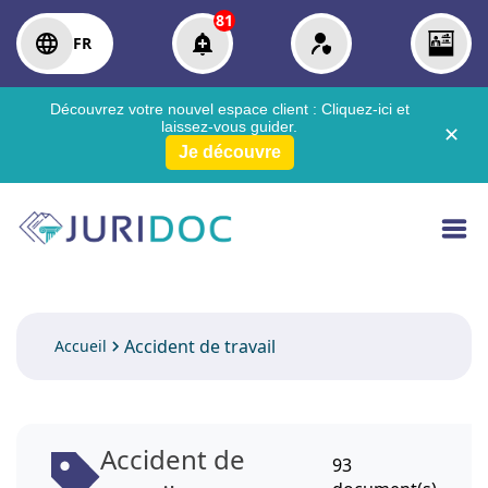
81
FR
Découvrez votre nouvel espace client :
Cliquez-ici
et
laissez-vous guider.
✕
Je découvre
Accident de travail
Accueil
Accident de
93