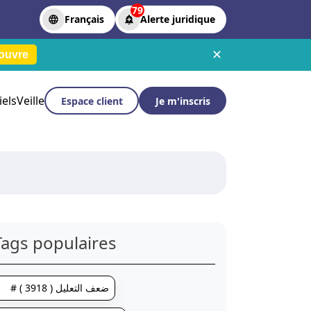
79
Français
Alerte juridique
✕
ouvre
iels
Veille
Espace client
Je m'inscris
Tags populaires
# ضعف التعليل ( 3918 )