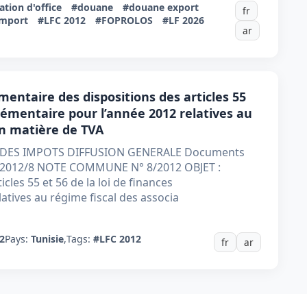
ation d'office
#douane
#douane export
fr
import
#LFC 2012
#FOPROLOS
#LF 2026
ar
taire des dispositions des articles 55
plémentaire pour l’année 2012 relatives au
en matière de TVA
T DES IMPOTS DIFFUSION GENERALE Documents
GI 2012/8 NOTE COMMUNE N° 8/2012 OBJET :
les 55 et 56 de la loi de finances
tives au régime fiscal des associa
2
Pays:
Tunisie
,
Tags:
#LFC 2012
fr
ar