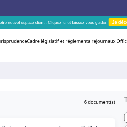
Je déc
tre nouvel espace client :
Cliquez-ici
et laissez-vous guider.
urisprudence
Cadre législatif et réglementaire
Journaux Offic
6
document(s)