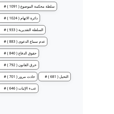
# سلطة محكمة الموضوع ( 1091 )
# دائرة الاتهام ( 1024 )
# السلطة التقديرية ( 933 )
# عدم سماع الدعوى ( 883 )
# حقوق الدفاع ( 840 )
# خرق القانون ( 792 )
# التحيل ( 681 )
# حادث مرور ( 701 )
# عبء الإثبات ( 646 )