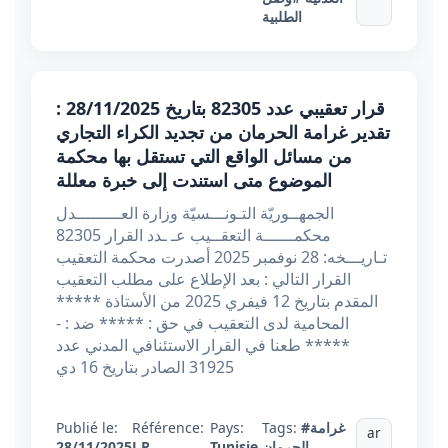
الطلبية
قرار تعقيبي عدد 82305 بتاريخ 28/11/2025 :
تقدير غرامة الحرمان من تجديد الكراء التجاري
من مسائل الواقع التي تستقل بها محكمة
الموضوع متى استندت إلى خبرة معللة
الجمهــوريّة التـونـــسيّة وزارة العـــــــــدل
محكمــــــة التعقــيب عـ ـدد القرار 82305
تـاريـــخه: 28 نوفمبر 2025 أصدرت محكمة التعقيب
القرار التالي : بعد الإطلاع على مطلب التعقيب
المقدم بتاريخ 12 فيفري 2025 من الأستاذة *****
المحامية لدى التعقيب في حق : ***** ضد : -
***** طعنا في القرار الاستئنافي المدني عدد
31925 الصادر بتاريخ 16 دي
#غرامة
Tags:
Pays:
Référence:
Publié le:
ar
الحرمان
,
Tunisie
J P
28/11/2025