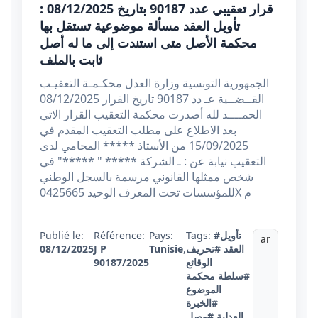
قرار تعقيبي عدد 90187 بتاريخ 08/12/2025 :
تأويل العقد مسألة موضوعية تستقل بها
محكمة الأصل متى استندت إلى ما له أصل
ثابت بالملف
الجمهورية التونسية وزارة العدل محكـمـة التعقيـب
القــضــية عـ دد 90187 تاريخ القرار 08/12/2025
الحمــــد لله أصدرت محكمة التعقيب القرار الاتي
بعد الاطلاع على مطلب التعقيب المقدم في
15/09/2025 من الأستاذ ***** المحامي لدى
التعقيب نيابة عن : ـ الشركة ***** " *****" في
شخص ممثلها القانوني مرسمة بالسجل الوطني
للمؤسسات تحت المعرف الوحيد 0425665X م
#تأويل
Tags:
Pays:
Référence:
Publié le:
ar
العقد
#تحريف
,
Tunisie
J P
08/12/2025
الوقائع
90187/2025
#سلطة محكمة
الموضوع
#الخبرة
العدلية
#وصل