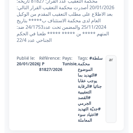
محكمة التعقيب عدد القرار: 81827 تاريخه:
20/01/2026 أصدرت محكمة التعقيب القرار التالي:
بعد الاطلاع على مطلب التعقيب المقدم من الوكيل
العام لدى محكمة الاستئناف ب***** بتاريخ
25/11/2024 والمضمن تحت عدد24/1753 ضد:
المتهم ***** بن ***** ***** طعنا في الحكم
الجناحي عدد 22/4
#سلطة
Tags:
Pays:
Référence:
Publié le:
ar
محكمة
,
Tunisie
J P
20/01/2026
الموضوع
81827/2026
#التهديد بما
يوجب عقابا
جنائيا
#الرقابة
التعقيبية
#القصد
الجرمي
#جديّة التهديد
#اعتياد سوء
المعاملة