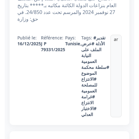
العام بنزاعات الدولة الكائنة مكاتبه بـ***** بتاريخ
27 نوفمبر 2024 والمرسم تحت عدد 24/850. في
حق: وزارة
#تقدير
Tags:
Pays:
Référence:
Publié le:
ar
الأدلة
#عرض
,
Tunisie
J P
16/12/2025
الملف على
79331/2025
النيابة
العمومية
#سلطة محكمة
الموضوع
#الانتزاع
للمصلحة
العمومية
#غرامة
الانتزاع
#الاختبار
العدلي