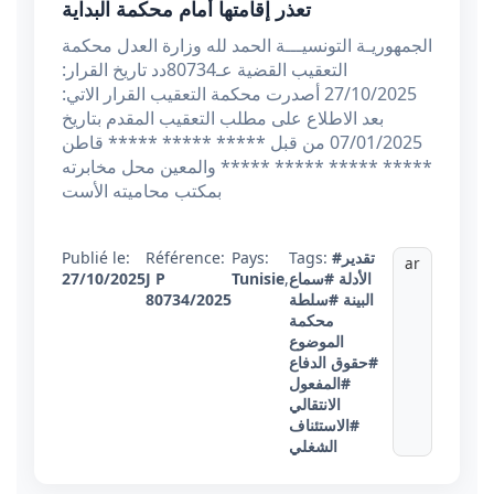
تعذر إقامتها أمام محكمة البداية
الجمهوريـة التونسيـــة الحمد لله وزارة العدل محكمة
التعقيب القضية عـ80734دد تاريخ القرار:
27/10/2025 أصدرت محكمة التعقيب القرار الاتي:
بعد الاطلاع على مطلب التعقيب المقدم بتاريخ
07/01/2025 من قبل ***** ***** ***** قاطن
***** ***** ***** ***** والمعين محل مخابرته
بمكتب محاميته الأست
#تقدير
Tags:
Pays:
Référence:
Publié le:
ar
الأدلة
#سماع
,
Tunisie
J P
27/10/2025
البينة
#سلطة
80734/2025
محكمة
الموضوع
#حقوق الدفاع
#المفعول
الانتقالي
#الاستئناف
الشغلي