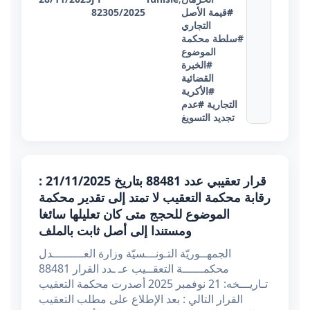
#قيمة الأصل
82305/2025
التجاري
#سلطة محكمة
الموضوع
#الخبرة
القضائية
#الأكرية
التجارية
#عدم
تجديد التسويغ
قرار تعقيبي عدد 88481 بتاريخ 21/11/2025 :
رقابة محكمة التعقيب لا تمتد إلى تقدير محكمة
الموضوع للحجج متى كان تعليلها سائغا
ومستندا إلى أصل ثابت بالملف
الجمهــوريّة التـونـــسيّة وزارة العـــــــــدل
محكمــــــة التعقــيب عـ ـدد القرار 88481
تـاريـــخه: 21 نوفمبر 2025 أصدرت محكمة التعقيب
القرار التالي : بعد الإطلاع على مطلب التعقيب