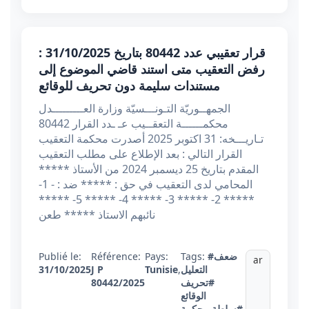
قرار تعقيبي عدد 80442 بتاريخ 31/10/2025 :
رفض التعقيب متى استند قاضي الموضوع إلى
مستندات سليمة دون تحريف للوقائع
الجمهــوريّة التـونـــسيّة وزارة العـــــــــدل
محكمــــــة التعقــيب عـ ـدد القرار 80442
تـاريـــخه: 31 اكتوبر 2025 أصدرت محكمة التعقيب
القرار التالي : بعد الإطلاع على مطلب التعقيب
المقدم بتاريخ 25 ديسمبر 2024 من الأستاذ *****
المحامي لدى التعقيب في حق : ***** ضد : - 1-
***** 2- ***** 3- ***** 4- ***** 5- *****
نائبهم الاستاذ ***** طعن
#ضعف
Tags:
Pays:
Référence:
Publié le:
ar
التعليل
,
Tunisie
J P
31/10/2025
#تحريف
80442/2025
الوقائع
#سلطة محكمة