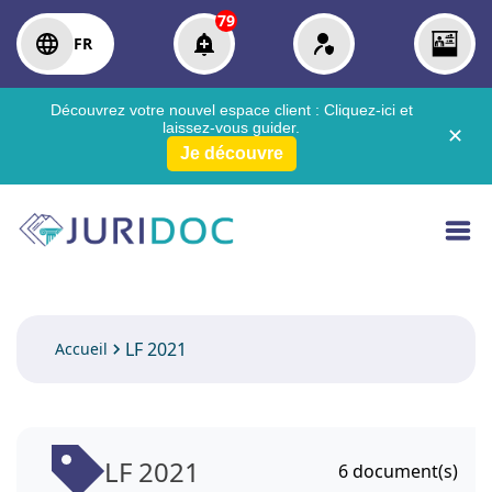
79
FR
Découvrez votre nouvel espace client :
Cliquez-ici
et
laissez-vous guider.
✕
Je découvre
LF 2021
Accueil
LF 2021
6
document(s)