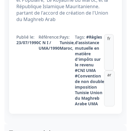
et Populaire, Le Royaume du Maroc, et la
République Islamique Mauritanienne.
partant de l'accord de création de l'Union
du Maghreb Arab
Publié le:
Référence:
Pays:
Tags:
#Règles
fr
23/07/1990
C N I /
Tunisie
,
d'assistance
UMA/1990
Maroc
,
mutuelle en
matière
d'impôts sur
le revenu
#CNI UMA
ar
#Convention
de non double
imposition
Tunisie Union
du Maghreb
Arabe UMA