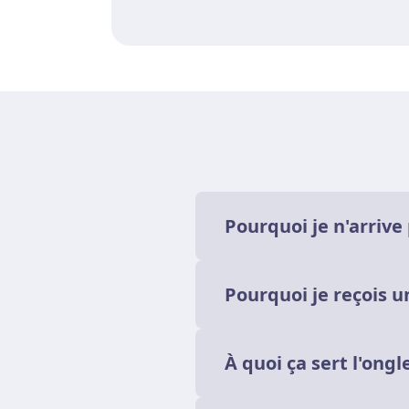
Pourquoi je n'arrive
Les documents n'appart
Pourquoi je reçois u
Certains documents son
consulter.
L’authentification à deux facteu
À quoi ça sert l'ongle
À chaque ouverture de session
Avec Juridoc vous pouv