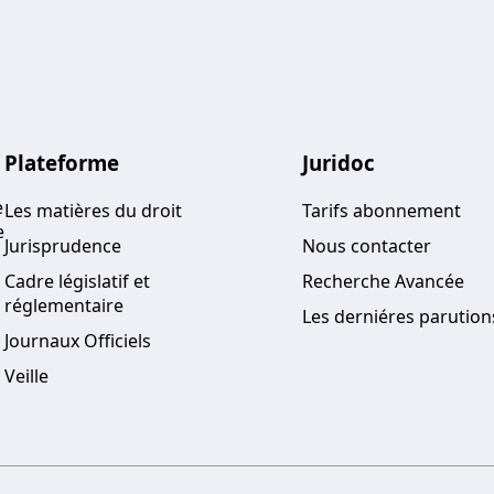
n vous offre la possibilité de sauvegarder vos reche
ment, de les enregistrer dans des dossiers personna
nt les documents sélectionnés
Plateforme
Juridoc
e
Les matières du droit
Tarifs abonnement
e
Jurisprudence
Nous contacter
Cadre législatif et
Recherche Avancée
réglementaire
Les derniéres parution
Journaux Officiels
Veille
 d'un document, cliquez sur 'icône du cœur. Dans la b
sauvegarder dans un dossier par défaut ou d'en crée
 ajouter à un nouveau dossier puis cliquez sur sauveg