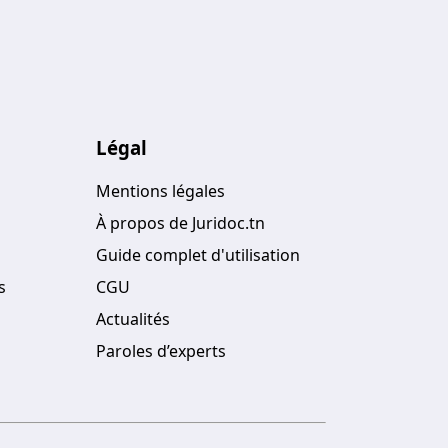
rches et tous les documents que
lisés. Ainsi vous pouvez
Légal
Mentions légales
À propos de Juridoc.tn
Guide complet d'utilisation
s
CGU
Actualités
Paroles d’experts
oite de dialogue qui s'ouvre
r un tout nouveau, nommez un
arder.