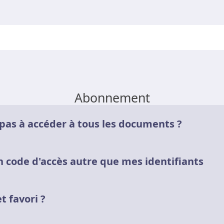
Abonnement
 pas à accéder à tous les documents ?
enant pas à votre abonnement ne sont pas accessibl
n code d'accès autre que mes identifiants
t accessibles gratuitement, les autres nécéssitent 
rs est une fonction de sécurité qui aide à protéger votre compte en plus
t favori ?
, un nouveau code sera demandé.
ez enregistrer des raccourcis vers vos documents pr