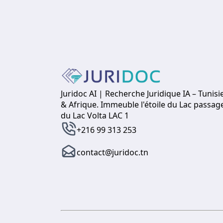
La plateforme Juridoc.t
vous consultez fréquem
retrouver immédiateme
Comment ça marche ?
Juridoc AI | Recherche Juridique IA – Tunisi
& Afrique. Immeuble l'étoile du Lac passag
du Lac Volta LAC 1
+216 99 313 253
contact@juridoc.tn
Lors de la consultation
vous avez le choix de 
dossier en cliquant sur