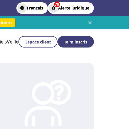
79
Français
Alerte juridique
✕
ouvre
iels
Veille
Espace client
Je m'inscris