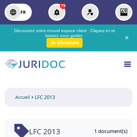
79
FR
Découvrez votre nouvel espace client :
Cliquez-ici
et
laissez-vous guider.
✕
Je découvre
LFC 2013
Accueil
LFC 2013
1
document(s)