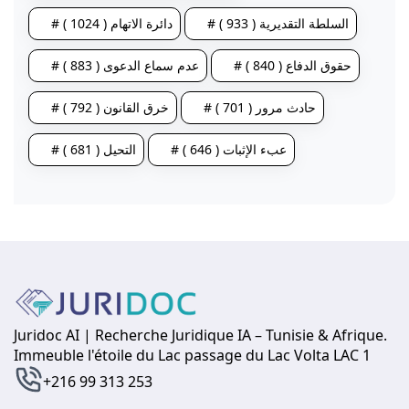
# السلطة التقديرية ( 933 )
# دائرة الاتهام ( 1024 )
# حقوق الدفاع ( 840 )
# عدم سماع الدعوى ( 883 )
# حادث مرور ( 701 )
# خرق القانون ( 792 )
# عبء الإثبات ( 646 )
# التحيل ( 681 )
Juridoc AI | Recherche Juridique IA – Tunisie & Afrique.
Immeuble l'étoile du Lac passage du Lac Volta LAC 1
+216 99 313 253