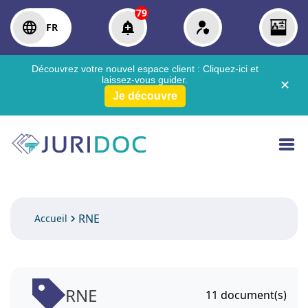
79
FR
Découvrez votre nouvel espace client :
Cliquez-ici
et
laissez-vous guider.
✕
Je découvre
RNE
Accueil
RNE
11
document(s)