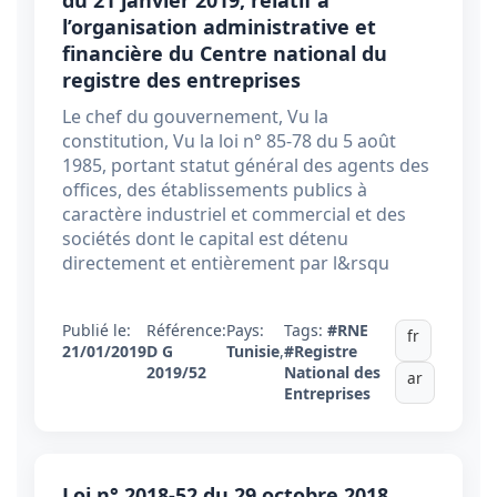
du 21 janvier 2019, relatif à
l’organisation administrative et
financière du Centre national du
registre des entreprises
Le chef du gouvernement, Vu la
constitution, Vu la loi n° 85-78 du 5 août
1985, portant statut général des agents des
offices, des établissements publics à
caractère industriel et commercial et des
sociétés dont le capital est détenu
directement et entièrement par l&rsqu
Publié le:
Référence:
Pays:
Tags:
#RNE
fr
21/01/2019
D G
Tunisie
,
#Registre
2019/52
National des
ar
Entreprises
Loi n° 2018-52 du 29 octobre 2018,