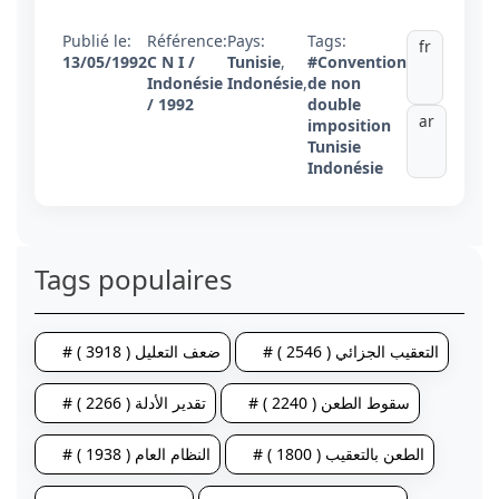
Publié le:
Référence:
Pays:
Tags:
fr
13/05/1992
C N I /
Tunisie
,
#Convention
Indonésie
Indonésie
,
de non
/ 1992
double
ar
imposition
Tunisie
Indonésie
Tags populaires
# التعقيب الجزائي ( 2546 )
# ضعف التعليل ( 3918 )
# سقوط الطعن ( 2240 )
# تقدير الأدلة ( 2266 )
# الطعن بالتعقيب ( 1800 )
# النظام العام ( 1938 )