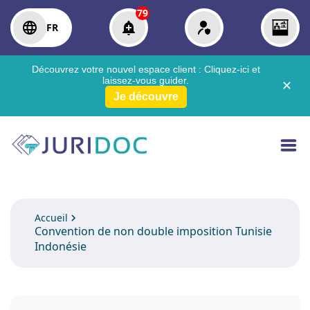
79
FR
Découvrez votre nouvel espace client :
Cliquez-ici
et
laissez-vous guider.
✕
Je découvre
Accueil
Convention de non double imposition Tunisie
Indonésie