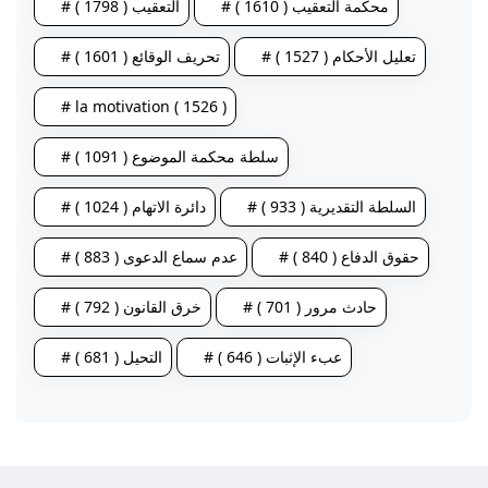
# محكمة التعقيب ( 1610 )
# التعقيب ( 1798 )
# تعليل الأحكام ( 1527 )
# تحريف الوقائع ( 1601 )
# la motivation ( 1526 )
# سلطة محكمة الموضوع ( 1091 )
# السلطة التقديرية ( 933 )
# دائرة الاتهام ( 1024 )
# حقوق الدفاع ( 840 )
# عدم سماع الدعوى ( 883 )
# حادث مرور ( 701 )
# خرق القانون ( 792 )
# عبء الإثبات ( 646 )
# التحيل ( 681 )