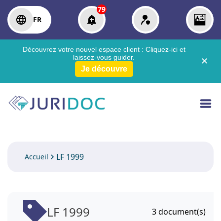
79
FR
Découvrez votre nouvel espace client :
Cliquez-ici
et
laissez-vous guider.
✕
Je découvre
LF 1999
Accueil
LF 1999
3
document(s)