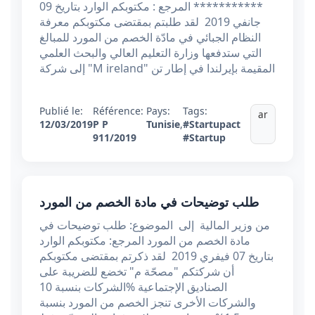
*********** المرجع : مكتوبكم الوارد بتاريخ 09
جانفي 2019 لقد طلبتم بمقتضى مكتوبكم معرفة
النظام الجبائي في مادّة الخصم من المورد للمبالغ
التي ستدفعها وزارة التعليم العالي والبحث العلمي
إلى شركة "M ireland" المقيمة بإيرلندا في إطار تن
Publié le:
Référence:
Pays:
Tags:
ar
12/03/2019
P P
Tunisie
,
#Startupact
911/2019
#Startup
طلب توضيحات في مادة الخصم من المورد
من وزير المالية إلى الموضوع: طلب توضيحات في
مادة الخصم من المورد المرجع: مكتوبكم الوارد
بتاريخ 07 فيفري 2019 لقد ذكرتم بمقتضى مكتوبكم
أن شركتكم "مصحّة م" تخضع للضريبة على
الشركات بنسبة 10% ‎‏الصناديق الإجتماعية
والشركات الأخرى تنجز الخصم من المورد بنسبة