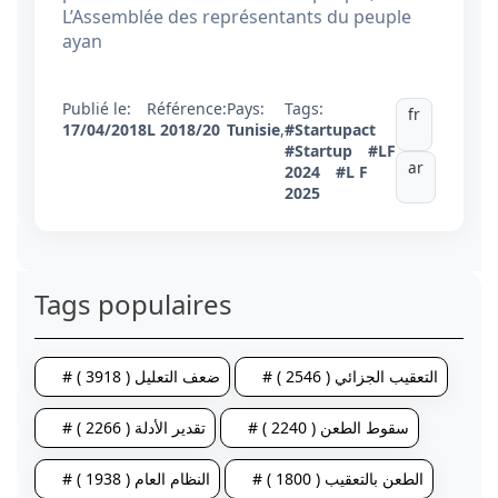
L’Assemblée des représentants du peuple
ayan
Publié le:
Référence:
Pays:
Tags:
fr
17/04/2018
L 2018/20
Tunisie
,
#Startupact
#Startup
#LF
ar
2024
#L F
2025
Tags populaires
# التعقيب الجزائي ( 2546 )
# ضعف التعليل ( 3918 )
# سقوط الطعن ( 2240 )
# تقدير الأدلة ( 2266 )
# الطعن بالتعقيب ( 1800 )
# النظام العام ( 1938 )