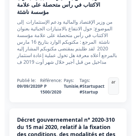
الاكتتاب في رأس متحصلة على علامة
مؤسسة ناشئة
من وزير الإقتصاد والمالية ودعم الإستثمارات إلى
الموضوع: حول الانتفاع بالامتيازات الجبائية بعنوان
الاكتتاب في رأس متحصلة على علامة مؤسسة
ناشئة المرجع : مكتوبكم الوارد بتاريخ 16 مارس
2020 لقد طلبتم بمقتضى مكتوبكم المشار إليه
بالمرجع أعلاه معرفة هل تخول عملية إعادة استثمار
مداخيل من قبل أجير خلال شهر أوت 2019 ف
Publié le:
Référence:
Pays:
Tags:
ar
09/09/2020
P P
Tunisie
,
#Startupact
1500/2020
#Startup
Décret gouvernemental n° 2020-310
du 15 mai 2020, relatif à la fixation
des conditions, des modalités et des