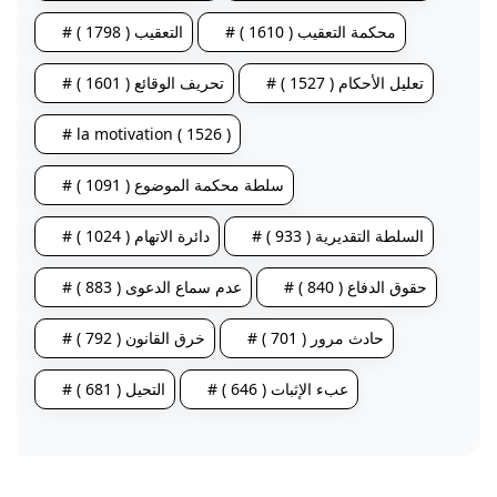
# محكمة التعقيب ( 1610 )
# التعقيب ( 1798 )
# تعليل الأحكام ( 1527 )
# تحريف الوقائع ( 1601 )
# la motivation ( 1526 )
# سلطة محكمة الموضوع ( 1091 )
# السلطة التقديرية ( 933 )
# دائرة الاتهام ( 1024 )
# حقوق الدفاع ( 840 )
# عدم سماع الدعوى ( 883 )
# حادث مرور ( 701 )
# خرق القانون ( 792 )
# عبء الإثبات ( 646 )
# التحيل ( 681 )