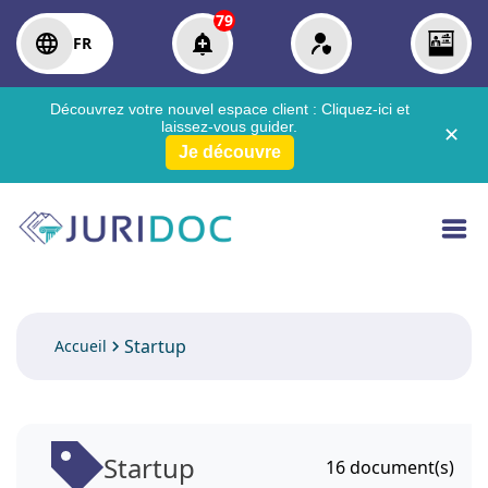
79
FR
Découvrez votre nouvel espace client :
Cliquez-ici
et
laissez-vous guider.
✕
Je découvre
Startup
Accueil
Startup
16
document(s)