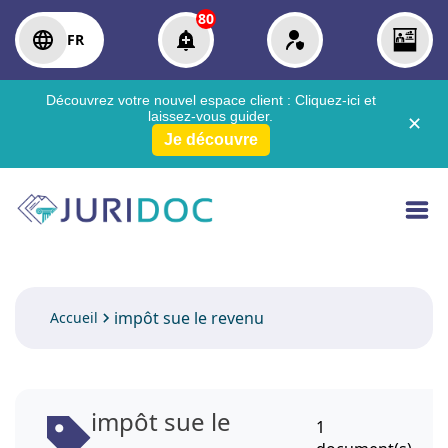
80
FR
Découvrez votre nouvel espace client :
Cliquez-ici
et
laissez-vous guider.
✕
Je découvre
impôt sue le revenu
Accueil
impôt sue le
1