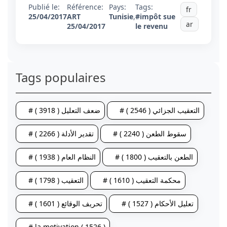
Publié le:
Référence:
Pays:
Tags:
fr
25/04/2017
ART
Tunisie
,
#impôt sue
ar
25/04/2017
le revenu
Tags populaires
# التعقيب الجزائي ( 2546 )
# ضعف التعليل ( 3918 )
# سقوط الطعن ( 2240 )
# تقدير الأدلة ( 2266 )
# الطعن بالتعقيب ( 1800 )
# النظام العام ( 1938 )
# محكمة التعقيب ( 1610 )
# التعقيب ( 1798 )
# تعليل الأحكام ( 1527 )
# تحريف الوقائع ( 1601 )
# la motivation ( 1526 )