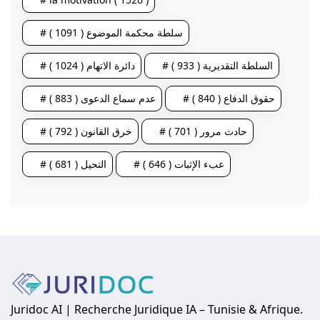
# سلطة محكمة الموضوع ( 1091 )
# السلطة التقديرية ( 933 )
# دائرة الاتهام ( 1024 )
# حقوق الدفاع ( 840 )
# عدم سماع الدعوى ( 883 )
# حادث مرور ( 701 )
# خرق القانون ( 792 )
# عبء الإثبات ( 646 )
# التحيل ( 681 )
Juridoc AI | Recherche Juridique IA – Tunisie & Afrique.