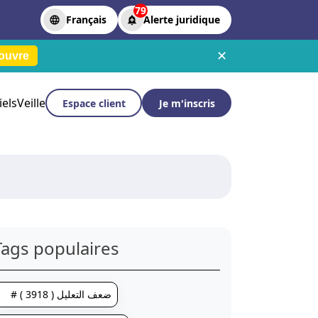
79
Français
Alerte juridique
✕
ouvre
iels
Veille
Espace client
Je m'inscris
Tags populaires
# ضعف التعليل ( 3918 )