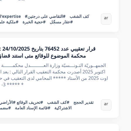
#كف الشغب
#التقاضي على درجتين
l'expertise
ar
#عقار مسجّل
#حجية الخبرة
#ملكية على
قرا
محكمة الموضوع للوقائع متى استند قضاؤه
***** 3- ***** 4- ***** 5- ***** نائبهم الاستاذ ين *
#تقدير الحجج
#كف الشغب
#تحريف الوقائع
#الأراضي
ar
الاشتراكية
#قائمة الإسناد العامة
#مضمون