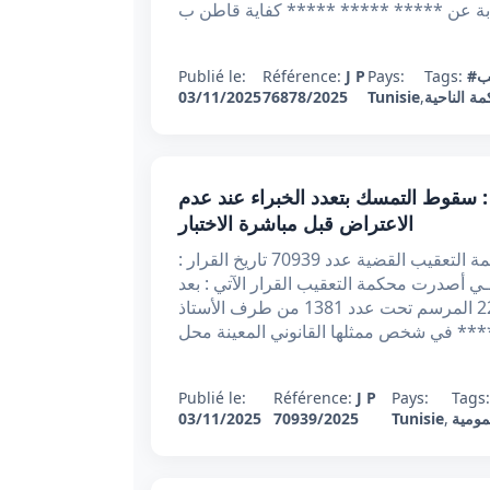
ب
Tags:
Pays:
J P
Référence:
Publié le:
 الناحية
,
Tunisie
76878/2025
03/11/2025
رار تعقيبي عدد 70939 بتاريخ 03/11/2025 : سقوط التمسك بتعدد الخبراء عند عدم
الاعتراض قبل مباشرة الاختبار
الحمد لله وحده الجمهورية التونسية وزارة العدل محكمة التعقيب القضية عدد 70939 تاريخ القرار :
ــــــــــــي أصدرت محكمة التعقيب القرار الآتي : بعد
الاطلاع على مطلب التعقيب المقدم بتاريخ 22/04/2024 المرسم تحت عدد 1381 من طرف الأستاذ
** في شخص ممثلها القانوني المعينة محل
Publié le:
Référence:
J P
Pays:
Tags
مومية
,
Tunisie
70939/2025
03/11/2025