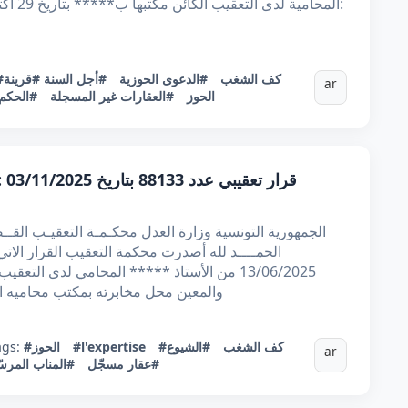
#كف الشغب
#الدعوى الحوزية
#أجل السنة
#قرينة
ar
الحوز
#العقارات غير المسجلة
#الحكم 
قر
الحمــــد لله أصدرت محكمة التعقيب القرار الات
13/06/2025 من الأستاذ ***** المحامي لدى ا
والمعين محل مخابرته بمكتب محاميه ال
#كف الشغب
#الشيوع
#l'expertise
#الحوز
ags:
ar
#عقار مسجّل
#المناب المرس