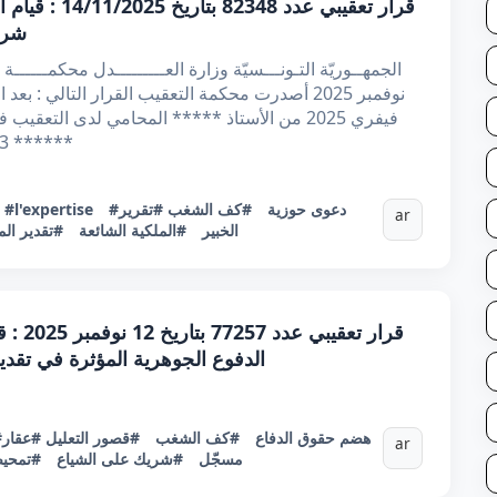
قرار تعقيبي ع
شريك
***** 3- ***** 4- ورثة ***** وهم ابناؤه ***** و*
#دعوى حوزية
#كف الشغب
#تقرير
#l'expertise
:
ar
الخبير
#الملكية الشائعة
#تقدير ال
قرار ت
الدفوع الجوهرية المؤثرة في تق
#هضم حقوق الدفاع
#كف الشغب
#قصور التعليل
#عقار
ar
مسجّل
#شريك على الشياع
#تمحيص