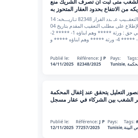
دد 82348 بتاريخ 14/11/2025 : قيام الشغب متى ثبت أن تصرف الشريك منع
ه من الانتفاع بحدود العقار المتحوز به
الجمهــوريّة التـونـــسيّة وزارة العـــــــــدل محكمــــــة التعقــيب عـ ـدد القرار 82348 تـاريـــخه: 14
نوفمبر 2025 أصدرت محكمة التعقيب القرار التالي : بعد الإطلاع على مطلب التعقيب المقدم بتاريخ 04
فيفري 2025 من الأستاذ ***** المحامي لدى التعقيب في حق : ورثة ***** وهم ابناؤه 1- ***** 2-
Publié le:
Référence:
J P
Pays:
Tags
محكمة
,
Tunisie
82348/2025
14/11/2025
عقيبي عدد 77257 بتاريخ 12 نوفمبر 2025 : قصور التعليل يتحقق عند إغفال المحكمة
دير الشغب بين الشركاء في عقار مسجل
Publié le:
Référence:
J P
Pays:
Tags:
 البينة
,
Tunisie
77257/2025
12/11/2025