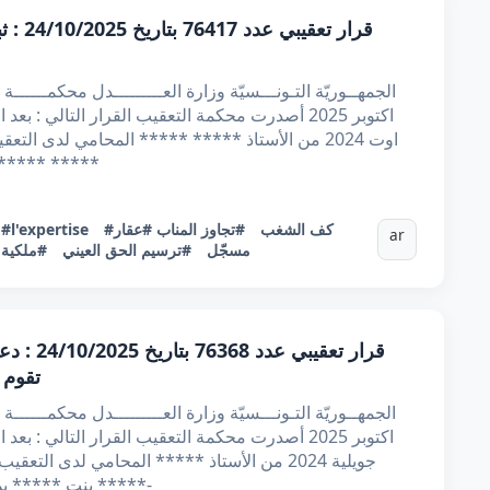
قرار ت
***** ***** ***** 2- ***** ***
#كف الشغب
#تجاوز المناب
#عقار
#l'expertise
:
ar
مسجّل
#ترسيم الحق العيني
#ملكية 
قرار تعق
تقوم 
***** بنت ***** بن ***** 3- ***** بنت ***** بن ***** 4-