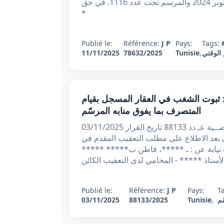
المحامية لدى التعقيب الكائن مكتبها ب***** بتاريخ 29 أكتوبر 2024 والمرسم تحت عدد 1116. في حق:
*
Publié le:
Référence:
J P
Pays:
Tags:
الوقتي
,
Tunisie
78632/2025
11/11/2025
ار تعقيبي عدد 88133 بتاريخ 03/11/2025 : ثبوت الشغب في العقار المسجل بقيام
المتصرف بما يفوق منابه المرسّم
الجمهورية التونسية وزارة العدل محكـمـة التعقيـب القــضــية عـ دد 88133 تاريخ القرار 03/11/2025
ي بعد الاطلاع على مطلب التعقيب المقدم في
لتعقيب نيابة عن : ـ *****، قاطن ب***** *****
أستاذ ***** - المحامي لدى التعقيب الكائن
Publié le:
Référence:
J P
Pays:
T
ّم
,
Tunisie
88133/2025
03/11/2025