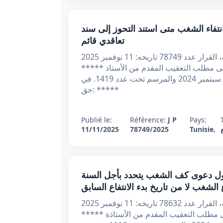
تعقيبي عدد 78749 بتاريخ 11 نوفمبر 2025 : انتفاء الشغب متى استند التحوز إلى سند
تعاقدي قائم
الجمهوريّة التّونسية وزارة العدل محكمة التعقيب الحمد لله، القرار عدد 78749 تاريخه: 11 نوفمبر 2025
على مطلب التعقيب المقدم من الأستاذ *****
المحامي لدى التعقيب الكائن مكتبه ب***** بتاريخ 18 سبتمبر 2024 والمرسم تحت عدد 1419. في
حق: *****
Publié le:
Référence:
J P
Pays:
11/11/2025
78749/2025
Tunisie
,
بي عدد 78632 بتاريخ 11 نوفمبر 2025 : قبول دعوى كف الشغب يتحدد بأجل السنة
الشغب لا من تاريخ بدء الانتفاع السابق
الجمهوريّة التّونسية وزارة العدل محكمة التعقيب الحمد لله، القرار عدد 78632 تاريخه: 11 نوفمبر 2025
لى مطلب التعقيب المقدم من الأستاذة *****