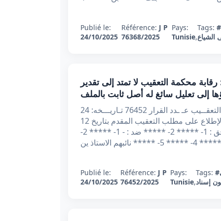
Publié le:
Référence:
J P
Pays:
Tags:
#
 الشياع
,
Tunisie
76368/2025
24/10/2025
ر تعقيبي عدد 76452 بتاريخ 24/10/2025 : رقابة محكمة التعقيب لا تمتد إلى تقدير
ا إلى تعليل سائغ له أصل ثابت بالملف
الجمهــوريّة التـونـــسيّة وزارة العـــــــــدل محكمــــــة التعقــيب عـ ـدد القرار 76452 تـاريـــخه: 24
اكتوبر 2025 أصدرت محكمة التعقيب القرار التالي : بعد الإطلاع على مطلب التعقيب المقدم بتاريخ 12
اوت 2025 من الأستاذ ***** المحامي لدى التعقيب في حق : 1- ***** 2- ***** ضد : - 1- ***** 2-
Publié le:
Référence:
J P
Pays:
Tags:
 إسناد
,
Tunisie
76452/2025
24/10/2025