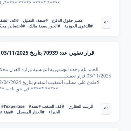
نيابة عن ***** ***** ***** كفاية قاطن ب***** ***** ***** *****
#هضم حقوق الدفاع
#ضعف التعليل
#كف الشغ
ar
#الدعوى الحوزية
#الحوز بصفة مالك
#اختصاص محكمة
ق
03/11/2025 قرار تعقيبـــــــــــــــــــــــــــــــــــ
***** ***** في حق بلدية ***
#الرسم العقاري
#كف الشغب
#تعدد
#l'expertise
:
ar
الخبراء
#العقار المسجل
#هيئة ع