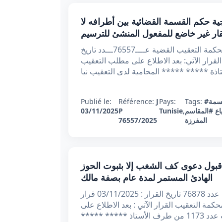
بي عدد 76557 بتاريخ 03/11/2025 : حجية حكم القسمة القضائية بين أطرافه لا
قار غير خاضع للمفعول المنشئ للترسيم
الجمهوريـة التونسيـــة وزارة العدل الحمد لله وحده محكمة التعقيب القضية عــــ76557ـــدد تاريخ
عقيـــــب القرار الآتي: بعد الاطلاع على مطلب التعقيب
سمة
Tags:
Pays:
J
Référence:
Publié le:
اع
#المقاسم
,
Tunisie
P
03/11/2025
المفرزة
76557/2025
دد 76878 بتاريخ 03/11/2025 : عدم قبول دعوى كف الشغب إلا بثبوت الحوز
الهادئ المستمر لمدة عام بصفة مالك
الجمهورية التونسية وزارة العدل محكمة التعقيب القضية عدد 76878 تاريخ القرار : 03/11/2025 قرار
رت محكمة التعقيب القرار الآتي : بعد الاطلاع على
مطلب التعقيب المقدم بتاريخ 29/07/2024 والمرسم تحت عدد 1173 من طرف الأستاذ ***** *****