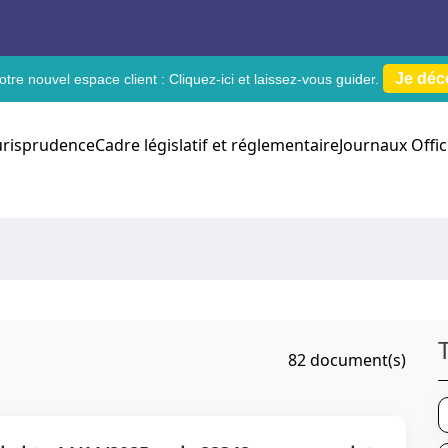
Je déc
tre nouvel espace client :
Cliquez-ici
et laissez-vous guider.
urisprudence
Cadre législatif et réglementaire
Journaux Offic
82
document(s)