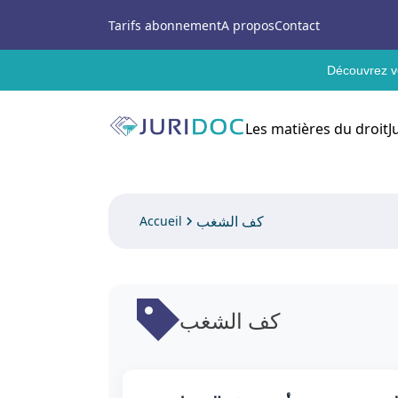
Tarifs abonnement
A propos
Contact
Découvrez vo
Les matières du droit
J
كف الشغب
Accueil
كف الشغب