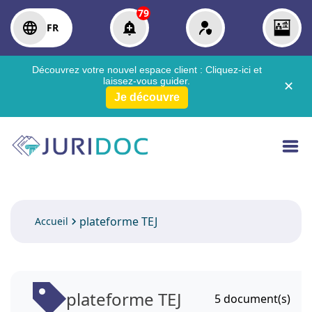
79
FR
Découvrez votre nouvel espace client :
Cliquez-ici
et
laissez-vous guider.
✕
Je découvre
plateforme TEJ
Accueil
plateforme TEJ
5
document(s)