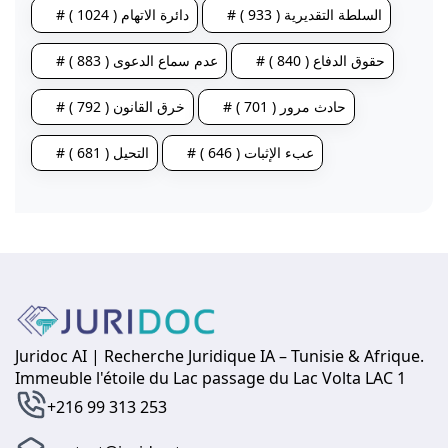
# السلطة التقديرية ( 933 )
# دائرة الاتهام ( 1024 )
# حقوق الدفاع ( 840 )
# عدم سماع الدعوى ( 883 )
# حادث مرور ( 701 )
# خرق القانون ( 792 )
# عبء الإثبات ( 646 )
# التحيل ( 681 )
Juridoc AI | Recherche Juridique IA – Tunisie & Afrique.
Immeuble l'étoile du Lac passage du Lac Volta LAC 1
+216 99 313 253