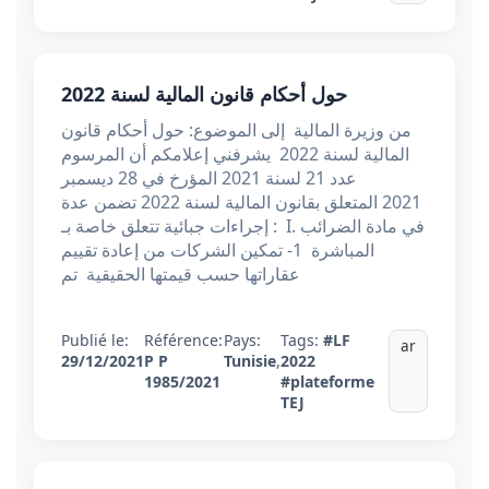
حول أحكام قانون المالية لسنة 2022
من وزيرة المالية إلى الموضوع: حول أحكام قانون
المالية لسنة 2022 يشرفني إعلامكم أن المرسوم
عدد 21 لسنة 2021 المؤرخ في 28 ديسمبر
2021 المتعلق بقانون المالية لسنة 2022 تضمن عدة
إجراءات جبائية تتعلق خاصة بـ : I. في مادة الضرائب
المباشرة 1- تمكين الشركات من إعادة تقييم
عقاراتها حسب قيمتها الحقيقية تم
Publié le:
Référence:
Pays:
Tags:
#LF
ar
29/12/2021
P P
Tunisie
,
2022
1985/2021
#plateforme
TEJ